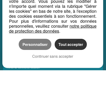
votre accord. Vous pouvez les modifier à
Local bureau vente
n'importe quel moment via la rubrique "Gérer
les cookies" en bas de notre site, à l'exception
Immeuble vente
des cookies essentiels à son fonctionnement.
Pour plus d'informations sur vos données
LOCATION
personnelles, veuillez consulter
notre politique
de protection des données
.
Maison location
Appartement location
Personnaliser
Tout accepter
Terrain location
location
Continuer sans accepter
Immeuble location
Fonds de commerce location
Local bureau location
Propriété location
PROGRAMME NEUF
Maison Neuf