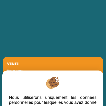
VENTE
Maison vente
Appartement vente
Terrain vente
Fonds de commerce vente
Nous utiliserons uniquement les données
personnelles pour lesquelles vous avez donné
Propriété vente