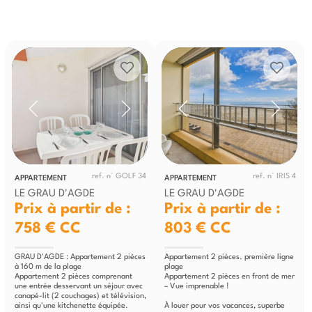
ref. n° GOLF 34
ref. n° IRIS 4
APPARTEMENT
APPARTEMENT
LE GRAU D'AGDE
LE GRAU D'AGDE
Prix à partir de :
Prix à partir de :
758 €
CC
803 €
CC
GRAU D'AGDE : Appartement 2 pièces
Appartement 2 pièces. première ligne
à 160 m de la plage
plage
Appartement 2 pièces comprenant
Appartement 2 pièces en front de mer
une entrée desservant un séjour avec
– Vue imprenable !
canapé-lit (2 couchages) et télévision,
ainsi qu'une kitchenette équipée.
À louer pour vos vacances, superbe