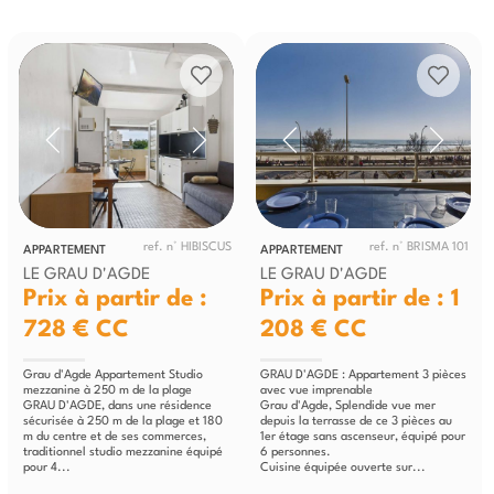
ref. n° HIBISCUS
ref. n° BRISMA 101
APPARTEMENT
APPARTEMENT
LE GRAU D'AGDE
LE GRAU D'AGDE
Prix à partir de :
Prix à partir de : 1
728 €
CC
208 €
CC
Grau d'Agde Appartement Studio
GRAU D'AGDE : Appartement 3 pièces
mezzanine à 250 m de la plage
avec vue imprenable
GRAU D'AGDE, dans une résidence
Grau d'Agde, Splendide vue mer
sécurisée à 250 m de la plage et 180
depuis la terrasse de ce 3 pièces au
m du centre et de ses commerces,
1er étage sans ascenseur, équipé pour
traditionnel studio mezzanine équipé
6 personnes.
pour 4...
Cuisine équipée ouverte sur...