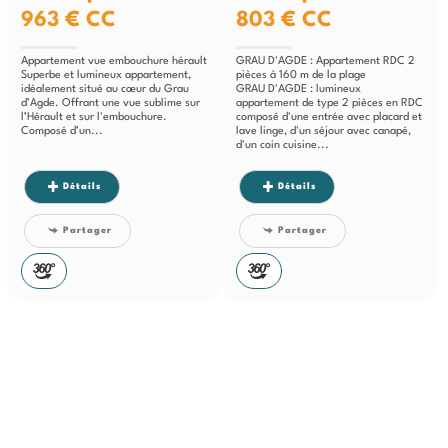
963 €
CC
803 €
CC
Appartement vue embouchure hérault
GRAU D'AGDE : Appartement RDC 2
Superbe et lumineux appartement,
pièces à 160 m de la plage
idéalement situé au cœur du Grau
GRAU D'AGDE : lumineux
d’Agde. Offrant une vue sublime sur
appartement de type 2 pièces en RDC
l’Hérault et sur l'embouchure.
composé d'une entrée avec placard et
Composé d’un...
lave linge, d'un séjour avec canapé,
d'un coin cuisine...
Détails
Détails
Partager
Partager