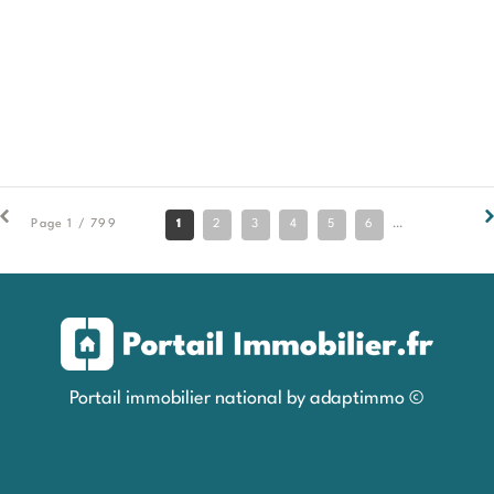
1
2
3
4
5
6
7
8
9
Page 1 / 799
Portail immobilier national by adaptimmo ©