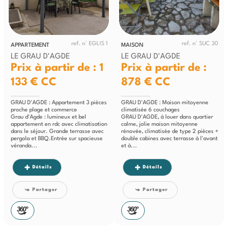
ref. n° EGLIS 1
ref. n° SUC 30
APPARTEMENT
MAISON
LE GRAU D'AGDE
LE GRAU D'AGDE
Prix à partir de : 1
Prix à partir de :
133 €
CC
878 €
CC
GRAU D'AGDE : Appartement 3 pièces
GRAU D'AGDE : Maison mitoyenne
proche plage et commerce
climatisée 6 couchages
Grau d'Agde : lumineux et bel
GRAU D'AGDE, à louer dans quartier
appartement en rdc avec climatisation
calme, jolie maison mitoyenne
dans le séjour. Grande terrasse avec
rénovée, climatisée de type 2 pièces +
pergola et BBQ.Entrée sur spacieuse
double cabines avec terrasse à l'avant
véranda...
et à...
Détails
Détails
Partager
Partager