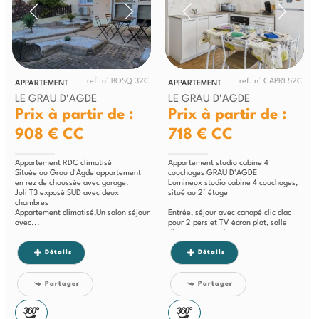
ref. n° BOSQ 32C
ref. n° CAPRI 52C
APPARTEMENT
APPARTEMENT
LE GRAU D'AGDE
LE GRAU D'AGDE
Prix à partir de :
Prix à partir de :
908 €
CC
718 €
CC
Appartement RDC climatisé
Appartement studio cabine 4
Située au Grau d'Agde appartement
couchages GRAU D'AGDE
en rez de chaussée avec garage.
Lumineux studio cabine 4 couchages,
Joli T3 exposé SUD avec deux
situé au 2° étage
chambres
Appartement climatisé,Un salon séjour
Entrée, séjour avec canapé clic clac
avec...
pour 2 pers et TV écran plat, salle
d'eau, wc séparé,...
Détails
Détails
Partager
Partager