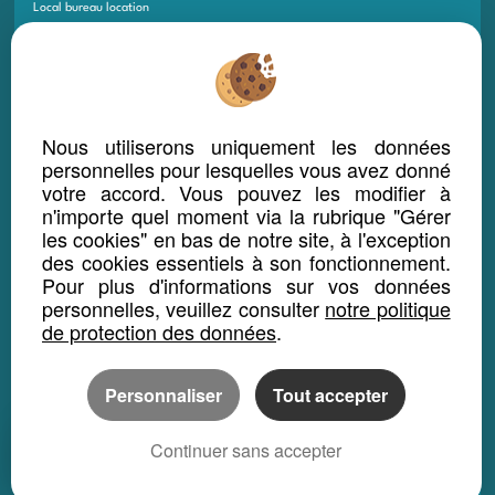
Local bureau location
Propriété location
PROGRAMME NEUF
Nous utiliserons uniquement les données
Maison Neuf
personnelles pour lesquelles vous avez donné
Appartement Neuf
votre accord. Vous pouvez les modifier à
n'importe quel moment via la rubrique "Gérer
Terrain Neuf
les cookies" en bas de notre site, à l'exception
Programmes Neufs
des cookies essentiels à son fonctionnement.
Pour plus d'informations sur vos données
Local Bureau Commerce Neuf
personnelles, veuillez consulter
notre politique
de protection des données
.
Maison Et Appartement Neuf
Appartement Et Local Neuf
Personnaliser
Tout accepter
LOCATION SAISONNIÈRE
Continuer sans accepter
Maison location saisonnière