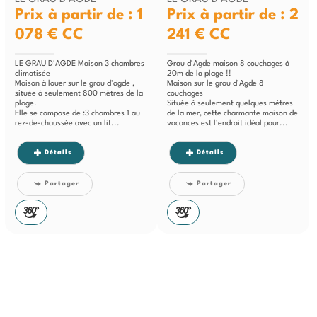
Prix à partir de : 1
Prix à partir de : 2
078 €
CC
241 €
CC
LE GRAU D'AGDE Maison 3 chambres
Grau d’Agde maison 8 couchages à
climatisée
20m de la plage !!
Maison à louer sur le grau d'agde ,
Maison sur le grau d’Agde 8
située à seulement 800 mètres de la
couchages
plage.
Située à seulement quelques mètres
Elle se compose de :3 chambres 1 au
de la mer, cette charmante maison de
rez-de-chaussée avec un lit...
vacances est l'endroit idéal pour...
Détails
Détails
Partager
Partager