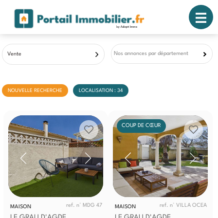
Nos annonces par département
Vente
NOUVELLE RECHERCHE
LOCALISATION : 34
COUP DE CŒUR
ref. n° MDG 47
ref. n° VILLA OCEA
MAISON
MAISON
LE GRAU D'AGDE
LE GRAU D'AGDE