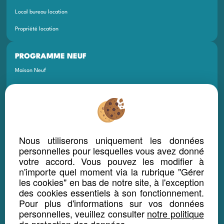
Local bureau location
Propriété location
PROGRAMME NEUF
Maison Neuf
Appartement Neuf
Terrain Neuf
Programmes Neufs
Nous utiliserons uniquement les données
Local Bureau Commerce Neuf
personnelles pour lesquelles vous avez donné
Maison Et Appartement Neuf
votre accord. Vous pouvez les modifier à
n'importe quel moment via la rubrique "Gérer
Appartement Et Local Neuf
les cookies" en bas de notre site, à l'exception
des cookies essentiels à son fonctionnement.
LOCATION SAISONNIÈRE
Pour plus d'informations sur vos données
personnelles, veuillez consulter
notre politique
Maison location saisonnière