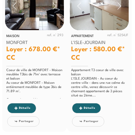
ref. n° 293
ref. n° 5254JF
MAISON
APPARTEMENT
MONFORT
L'ISLE-JOURDAIN
Loyer : 678.00 €*
Loyer : 580.00 €*
CC
CC
Coeur de ville de MONFORT - Maison
Appartement T3 coeur de ville avec
meublée T3bis de 71m² avec terrasse
balcon
et balcon
L'ISLE JOURDAIN - Au coeur du
Au coeur de MONFORT - Maison
centre-ville - dans une rue calme du
entièrement meublée de type 3bis de
centre ville, venez découvrir ce
71.89 m².
charmant appartement de 3 pièces
situé au 2ème...
Cette maison meublée se compose de
:
- Au sous-sol : une ancienne cave...
Détails
Détails
Partager
Partager