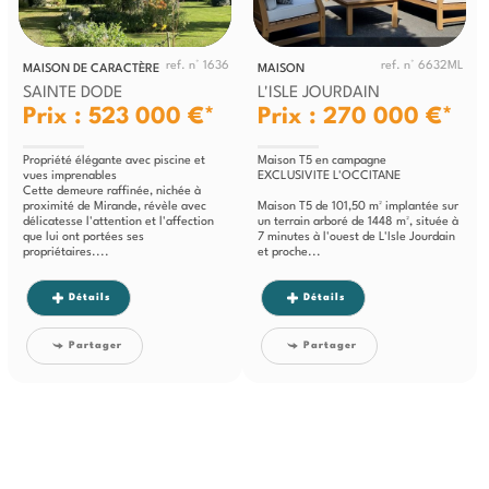
ref. n° 1636
ref. n° 6632ML
MAISON DE CARACTÈRE
MAISON
SAINTE DODE
L'ISLE JOURDAIN
Prix : 523 000 €*
Prix : 270 000 €*
Propriété élégante avec piscine et
Maison T5 en campagne
vues imprenables
EXCLUSIVITE L'OCCITANE
Cette demeure raffinée, nichée à
proximité de Mirande, révèle avec
Maison T5 de 101,50 m² implantée sur
délicatesse l'attention et l'affection
un terrain arboré de 1448 m², située à
que lui ont portées ses
7 minutes à l'ouest de L'Isle Jourdain
propriétaires....
et proche...
Détails
Détails
Partager
Partager