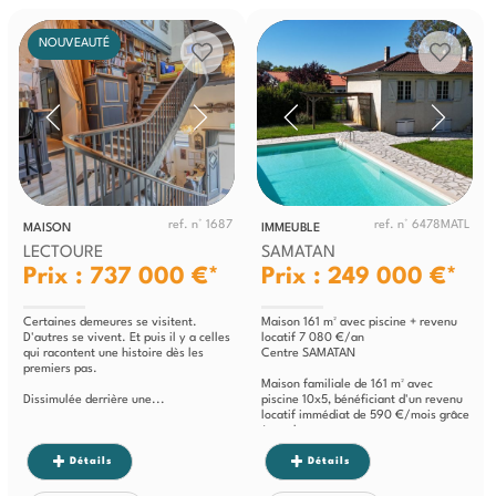
NOUVEAUTÉ
ref. n° 1687
ref. n° 6478MATL
MAISON
IMMEUBLE
LECTOURE
SAMATAN
Prix : 737 000 €*
Prix : 249 000 €*
Certaines demeures se visitent.
Maison 161 m² avec piscine + revenu
D'autres se vivent. Et puis il y a celles
locatif 7 080 €/an
qui racontent une histoire dès les
Centre SAMATAN
premiers pas.
Maison familiale de 161 m² avec
Dissimulée derrière une...
piscine 10x5, bénéficiant d'un revenu
locatif immédiat de 590 €/mois grâce
à son logement...
Détails
Détails