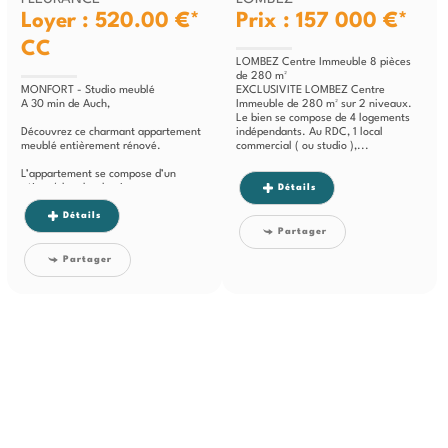
Loyer : 520.00 €*
Prix : 157 000 €*
CC
LOMBEZ Centre Immeuble 8 pièces
de 280 m²
MONFORT - Studio meublé
EXCLUSIVITE LOMBEZ Centre
A 30 min de Auch,
Immeuble de 280 m² sur 2 niveaux.
Le bien se compose de 4 logements
Découvrez ce charmant appartement
indépendants. Au RDC, 1 local
meublé entièrement rénové.
commercial ( ou studio ),...
L’appartement se compose d’un
séjour/chambre lumineux avec sa...
Détails
Détails
Partager
Partager