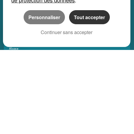
de protection des données
.
Appartement location saisonnière
Local bureau location saisonnière
Personnaliser
Tout accepter
Propriété location saisonnière
Continuer sans accepter
REGIONS
Alsace
Aquitaine
Auvergne
Basse-Normandie
Bourgogne
Bretagne
Centre
Champagne Ardenne
Franche-Comté