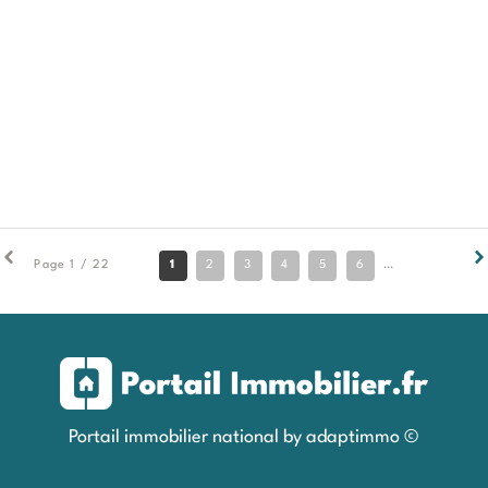
1
2
3
4
5
6
7
8
9
Page 1 / 22
Portail immobilier national by adaptimmo ©