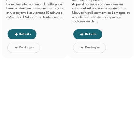
m²
avec vues superbes
En exclusivité, au coeur du village de
Aujourd’hui nous sommes dans un
Lannux, dans un environnement calme
charmant village à mi-chemin entre
et verdoyant à seulement 10 minutes
Mauvezin et Beaumont de Lomagne et
d'Aire-sur-l'Adour et de toutes ses...
à seulement 50’ de l’aéroport de
Toulouse ou de...
Détails
Détails
Partager
Partager