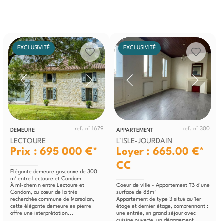
EXCLUSIVITÉ
EXCLUSIVITÉ
ref. n° 1679
ref. n° 300
DEMEURE
APPARTEMENT
LECTOURE
L'ISLE-JOURDAIN
Prix : 695 000 €*
Loyer : 665.00 €*
CC
Élégante demeure gasconne de 300
m² entre Lectoure et Condom
À mi-chemin entre Lectoure et
Coeur de ville - Appartement T3 d'une
Condom, au cœur de la très
surface de 88m²
recherchée commune de Marsolan,
Appartement de type 3 situé au 1er
cette élégante demeure en pierre
étage et dernier étage, comprennant :
offre une interprétation...
une entrée, un grand séjour avec
cuisine ouverte, un dégagement