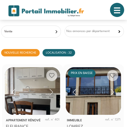
Nos annonces par département
Vente
NOUVELLE RECHERCHE
LOCALISATION : 32
PRIX EN BAISSE
ref. n° 401
ref. n° 1371
APPARTEMENT RÉNOVÉ
IMMEUBLE
FLEURANCE
LOMBEZ