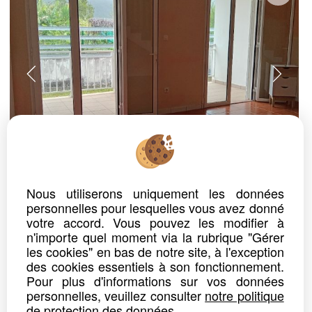
ref. n° 6096
Nous utiliserons uniquement les données
MAISON
personnelles pour lesquelles vous avez donné
LA PLAINE DES PALMISTES
Prix : 205 200 €*
votre accord. Vous pouvez les modifier à
n'importe quel moment via la rubrique "Gérer
les cookies" en bas de notre site, à l'exception
Maison F4 avec combles aménageables – Fort potentiel !
des cookies essentiels à son fonctionnement.
Découvrez cette agréable maison d'habitation de type F4.
Pour plus d'informations sur vos données
Le rez-de-chaussée se compose d'un séjour, d'une salle à...
personnelles, veuillez consulter
notre politique
de protection des données
.
Détails
Partager