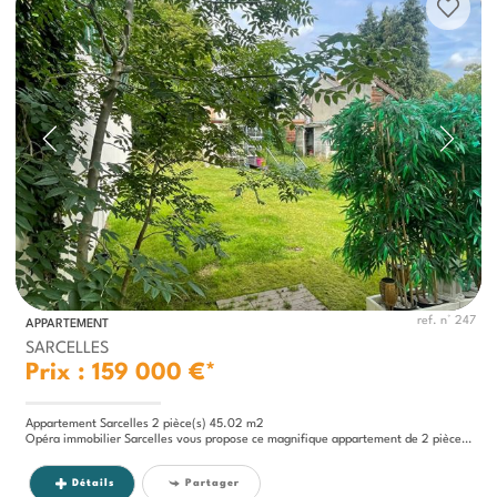
ref. n° 247
APPARTEMENT
SARCELLES
Prix : 159 000 €*
Appartement Sarcelles 2 pièce(s) 45.02 m2
Opéra immobilier Sarcelles vous propose ce magnifique appartement de 2 pièces mesurant 45 mètres carrés disposant d'un...
Détails
Partager