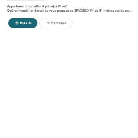
Appartement Sarcelles 4 pièce(s) 81 m2
Opéra immobilier Sarcelles vous propose ce SPACIEUX F4 de 81 mètres carrés en BON ETAT, au PREMIER ETAGE avec ASCENSEUR...
Détails
Partager