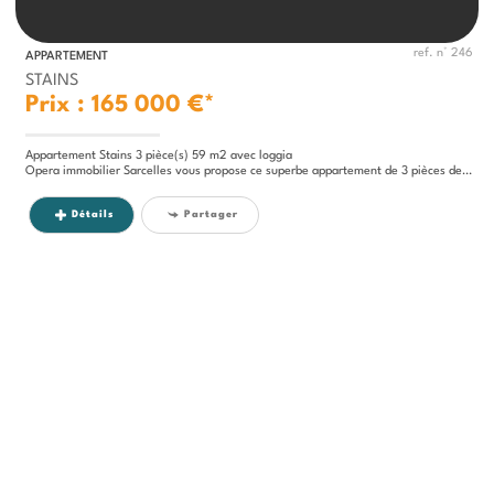
ref. n° 246
APPARTEMENT
STAINS
Prix : 165 000 €*
Appartement Stains 3 pièce(s) 59 m2 avec loggia
Opera immobilier Sarcelles vous propose ce superbe appartement de 3 pièces de 59 m² en EXCELLENT ETAT, situé dans une...
Détails
Partager