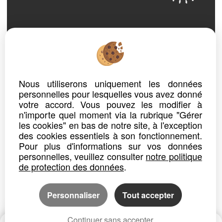
ref. n° 250
MAISON
SARCELLES
Nous utiliserons uniquement les données
Prix : 255 000 €*
personnelles pour lesquelles vous avez donné
votre accord. Vous pouvez les modifier à
Maison Sarcelles 4 pièce(s) 72 m2 avec sous-sol total
n'importe quel moment via la rubrique "Gérer
Opéra immobilier Sarcelles vous propose cette MAISON INDIVIDUELLE de 4 pièces mesurant 72 m² construite sur un beau...
les cookies" en bas de notre site, à l'exception
des cookies essentiels à son fonctionnement.
Détails
Partager
Pour plus d'informations sur vos données
personnelles, veuillez consulter
notre politique
de protection des données
.
Personnaliser
Tout accepter
Continuer sans accepter