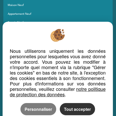
Maison Neuf
Appartement Neuf
Terrain Neuf
Programmes Neufs
Local Bureau Commerce Neuf
Maison Et Appartement Neuf
Nous utiliserons uniquement les données
personnelles pour lesquelles vous avez donné
Appartement Et Local Neuf
votre accord. Vous pouvez les modifier à
n'importe quel moment via la rubrique "Gérer
les cookies" en bas de notre site, à l'exception
LOCATION SAISONNIÈRE
des cookies essentiels à son fonctionnement.
Maison location saisonnière
Pour plus d'informations sur vos données
personnelles, veuillez consulter
notre politique
Appartement location saisonnière
de protection des données
.
Local bureau location saisonnière
Propriété location saisonnière
Personnaliser
Tout accepter