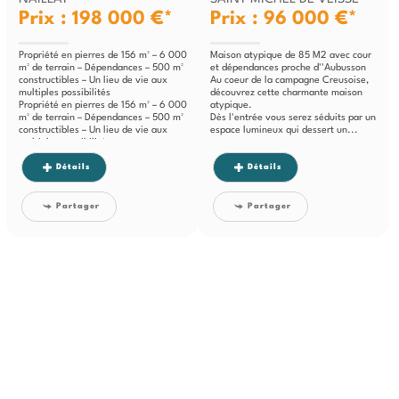
Prix : 198 000 €*
Prix : 96 000 €*
Propriété en pierres de 156 m² – 6 000
Maison atypique de 85 M2 avec cour
m² de terrain – Dépendances – 500 m²
et dépendances proche d''Aubusson
constructibles – Un lieu de vie aux
Au coeur de la campagne Creusoise,
multiples possibilités
découvrez cette charmante maison
Propriété en pierres de 156 m² – 6 000
atypique.
m² de terrain – Dépendances – 500 m²
Dès l'entrée vous serez séduits par un
constructibles – Un lieu de vie aux
espace lumineux qui dessert un...
multiples possibilités
Au centre...
Détails
Détails
Partager
Partager