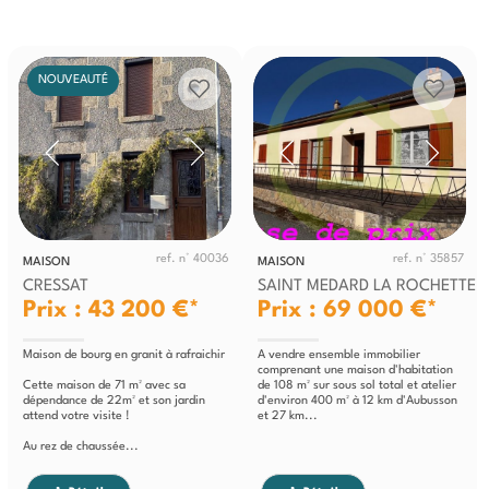
NOUVEAUTÉ
ref. n° 40036
ref. n° 35857
MAISON
MAISON
CRESSAT
SAINT MEDARD LA ROCHETTE
Prix : 43 200 €*
Prix : 69 000 €*
Maison de bourg en granit à rafraichir
A vendre ensemble immobilier
comprenant une maison d'habitation
Cette maison de 71 m² avec sa
de 108 m² sur sous sol total et atelier
dépendance de 22m² et son jardin
d'environ 400 m² à 12 km d'Aubusson
attend votre visite !
et 27 km...
Au rez de chaussée...