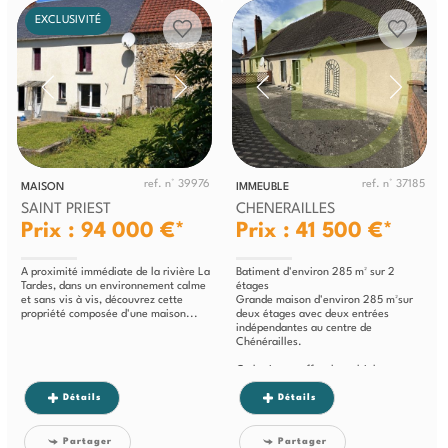
EXCLUSIVITÉ
ref. n° 39976
ref. n° 37185
MAISON
IMMEUBLE
SAINT PRIEST
CHENERAILLES
Prix : 94 000 €*
Prix : 41 500 €*
A proximité immédiate de la rivière La
Batiment d'environ 285 m² sur 2
Tardes, dans un environnement calme
étages
et sans vis à vis, découvrez cette
Grande maison d'environ 285 m²sur
propriété composée d'une maison...
deux étages avec deux entrées
indépendantes au centre de
Chénérailles.
Ce batiment offre de multiples...
Détails
Détails
Partager
Partager