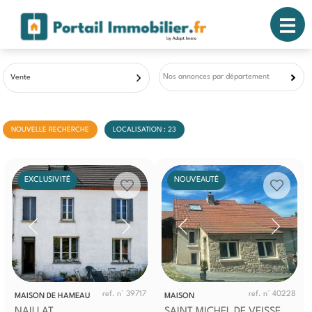
Nos annonces par département
Vente
NOUVELLE RECHERCHE
LOCALISATION : 23
EXCLUSIVITÉ
NOUVEAUTÉ
ref. n° 39717
ref. n° 40228
MAISON DE HAMEAU
MAISON
NAILLAT
SAINT MICHEL DE VEISSE