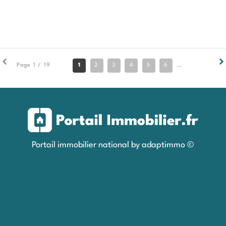
1
2
3
4
5
6
7
8
9
Page 1 / 19
Portail immobilier national by adaptimmo ©