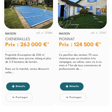
ref. n° 37546
ref. n° 37147
MAISON
MAISON
CHENERAILLES
PIONNAT
Prix : 263 000 €*
Prix : 124 500 €*
Propriété d'exception de 206 m²
Ce pavillon des années 70 vous
habitables avec piscine, étang et plus
charmera par sa situation à la
de 3.5 hectares de terrain.
campagne, au calme, sans vis à vis
mais à 7 km de tous commerces et
Rare sur le marché, venez découvrir
professionels de...
cette...
Détails
Détails
Partager
Partager