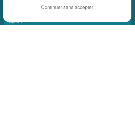
REGIONS
Continuer sans accepter
Alsace
Aquitaine
Auvergne
Basse-Normandie
Bourgogne
Bretagne
Centre
Champagne Ardenne
Franche-Comté
Haute-Normandie
Ile-de-France
Languedoc Roussillon
Limousin