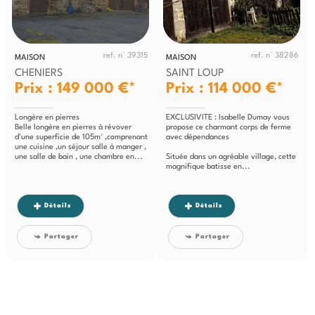
ref. n° 39315
ref. n° 38286
MAISON
MAISON
CHENIERS
SAINT LOUP
Prix : 149 000 €*
Prix : 114 000 €*
Longère en pierres
EXCLUSIVITE : Isabelle Dumay vous
Belle longère en pierres à révover
propose ce charmant corps de ferme
d'une superficie de 105m² ,comprenant
avec dépendances
une cuisine ,un séjour salle à manger ,
une salle de bain , une chambre en...
Située dans un agréable village, cette
magnifique batisse en...
Détails
Détails
Partager
Partager