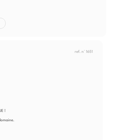
ref. n° 1651
UE !
 domaine.