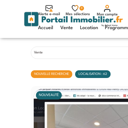
0
Alerte e-mail
Mes sélections
Mon compte
Accueil
Vente
Location
Programme
Vente
NOUVELLE RECHERCHE
LOCALISATION : 62
NOUVEAUTÉ