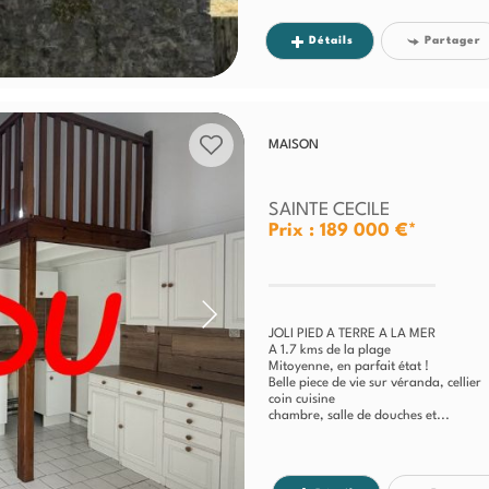
Détails
Partager
MAISON
SAINTE CECILE
Prix : 189 000 €*
JOLI PIED A TERRE A LA MER
A 1.7 kms de la plage
Mitoyenne, en parfait état !
Belle piece de vie sur véranda, cellier
coin cuisine
chambre, salle de douches et...