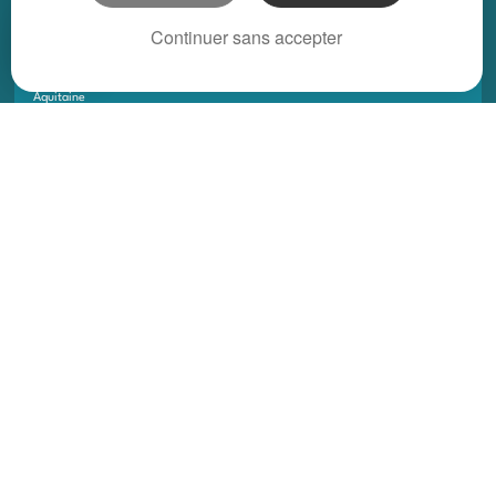
REGIONS
Continuer sans accepter
Alsace
Aquitaine
Auvergne
Basse-Normandie
Bourgogne
Bretagne
Centre
Champagne Ardenne
Franche-Comté
Haute-Normandie
Ile-de-France
Languedoc Roussillon