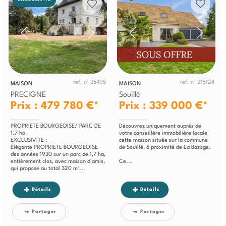
ref. n° 35405
ref. n° 215124
MAISON
MAISON
PRECIGNE
Souillé
Prix : 479 780 €*
Prix : 339 000 €*
PROPRIETE BOURGEOISE/ PARC DE
Découvrez uniquement auprès de
1.7 ha
votre conseillère immobilière locale
EXCLUSIVITE :
cette maison située sur la commune
Élégante PROPRIETE BOURGEOISE
de Souillé, à proximité de La Bazoge.
des années 1930 sur un parc de 1,7 ha,
entièrement clos, avec maison d'amis,
Ce...
qui propose au total 320 m²...
Détails
Détails
Partager
Partager