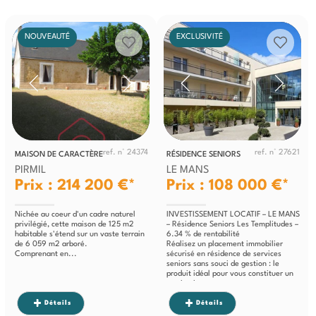
NOUVEAUTÉ
EXCLUSIVITÉ
ref. n° 24374
ref. n° 27621
MAISON DE CARACTÈRE
RÉSIDENCE SENIORS
PIRMIL
LE MANS
Prix : 214 200 €*
Prix : 108 000 €*
Nichée au coeur d'un cadre naturel
INVESTISSEMENT LOCATIF – LE MANS
privilégié, cette maison de 125 m2
– Résidence Seniors Les Templitudes –
habitable s'étend sur un vaste terrain
6.34 % de rentabilité
de 6 059 m2 arboré.
Réalisez un placement immobilier
Comprenant en...
sécurisé en résidence de services
seniors sans souci de gestion : le
produit idéal pour vous constituer un
patrimoine...
Détails
Détails