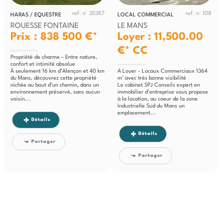
ref. n° 35387
ref. n° 108
HARAS / EQUESTRE
LOCAL COMMERCIAL
ROUESSE FONTAINE
LE MANS
Prix : 838 500 €*
Loyer : 11,500.00
€*
CC
Propriété de charme – Entre nature,
confort et intimité absolue
À seulement 16 km d’Alençon et 40 km
A Louer - Locaux Commerciaux 1364
du Mans, découvrez cette propriété
m² avec très bonne visibilité
nichée au bout d’un chemin, dans un
Le cabinet SPJ Conseils expert en
environnement préservé, sans aucun
immobilier d'entreprise vous propose
voisin...
à la location, au coeur de la zone
Industrielle Sud du Mans un
emplacement...
Détails
Détails
Partager
Partager