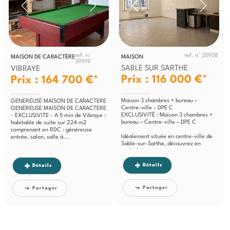
ref. n°
ref. n° 35958
MAISON DE CARACTÈRE
MAISON
39919
SABLE SUR SARTHE
VIBRAYE
Prix : 116 000 €*
Prix : 164 700 €*
Maison 3 chambres + bureau –
GENEREUSE MAISON DE CARACTERE
Centre-ville – DPE C
GENEREUSE MAISON DE CARACTERE
EXCLUSIVITÉ : Maison 3 chambres +
- EXCLUSIVITE - A 5 min de Vibraye :
bureau – Centre-ville – DPE C
habitable de suite sur 224 m2
comprenant en RDC : généreuse
Idéalement située en centre-ville de
entrée, salon, salle à...
Sablé-sur-Sarthe, découvrez en
exclusivité...
Détails
Détails
Partager
Partager