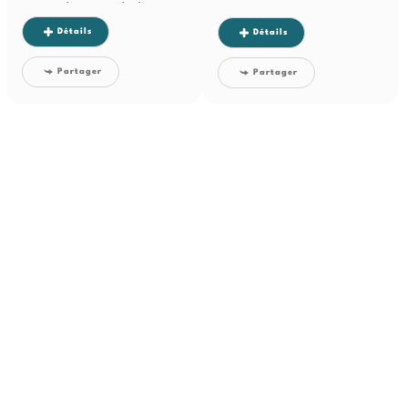
vous constituer un patrimoine...
Détails
Détails
Partager
Partager