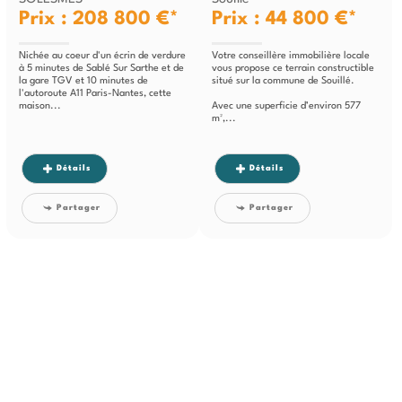
Prix : 208 800 €*
Prix : 44 800 €*
Nichée au coeur d'un écrin de verdure
Votre conseillère immobilière locale
à 5 minutes de Sablé Sur Sarthe et de
vous propose ce terrain constructible
la gare TGV et 10 minutes de
situé sur la commune de Souillé.
l'autoroute A11 Paris-Nantes, cette
maison...
Avec une superficie d’environ 577
m²,...
Détails
Détails
Partager
Partager