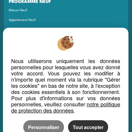
PROGRAMME NEUF
Maison Neuf
Appartement Neuf
Terrain Neuf
Programmes Neufs
Local Bureau Commerce Neuf
Nous utiliserons uniquement les données
Maison Et Appartement Neuf
personnelles pour lesquelles vous avez donné
Appartement Et Local Neuf
votre accord. Vous pouvez les modifier à
n'importe quel moment via la rubrique "Gérer
les cookies" en bas de notre site, à l'exception
LOCATION SAISONNIÈRE
des cookies essentiels à son fonctionnement.
Maison location saisonnière
Pour plus d'informations sur vos données
personnelles, veuillez consulter
notre politique
Appartement location saisonnière
de protection des données
.
Local bureau location saisonnière
Propriété location saisonnière
Personnaliser
Tout accepter