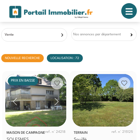
Nos annonces par département
Vente
NOUVELLE RECHERCHE
LOCALISATION : 72
PRIX EN BAISSE
ref. n° 24218
ref. n° 215125
MAISON DE CAMPAGNE
TERRAIN
SOLESMES
Souillé