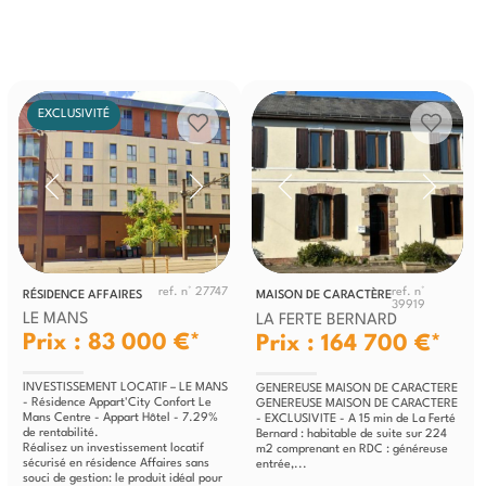
EXCLUSIVITÉ
ref. n° 27747
ref. n°
RÉSIDENCE AFFAIRES
MAISON DE CARACTÈRE
39919
LE MANS
LA FERTE BERNARD
Prix : 83 000 €*
Prix : 164 700 €*
INVESTISSEMENT LOCATIF – LE MANS
GENEREUSE MAISON DE CARACTERE
- Résidence Appart'City Confort Le
GENEREUSE MAISON DE CARACTERE
Mans Centre - Appart Hôtel - 7.29%
- EXCLUSIVITE - A 15 min de La Ferté
de rentabilité.
Bernard : habitable de suite sur 224
Réalisez un investissement locatif
m2 comprenant en RDC : généreuse
sécurisé en résidence Affaires sans
entrée,...
souci de gestion: le produit idéal pour