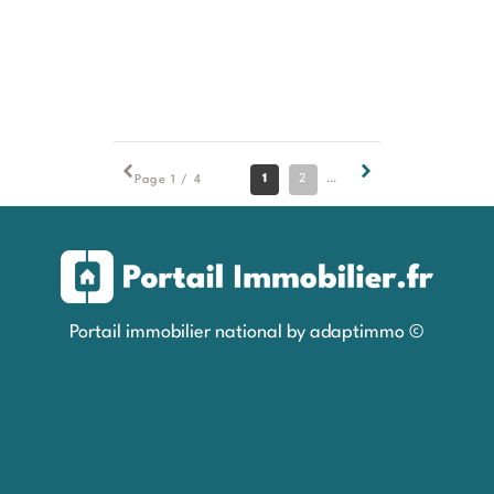
1
2
3
4
Page 1 / 4
Portail immobilier national by adaptimmo ©