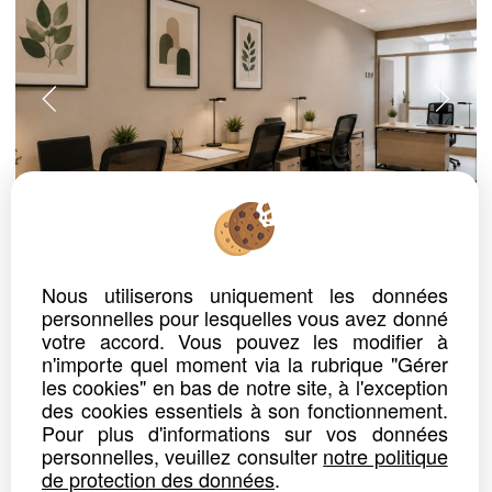
ref. n° 832
BUREAU
Nous utiliserons uniquement les données
MARSEILLE 6EME ARR - PREFECTURE
personnelles pour lesquelles vous avez donné
Prix : 170 000 €*
votre accord. Vous pouvez les modifier à
n'importe quel moment via la rubrique "Gérer
les cookies" en bas de notre site, à l'exception
Bureau à réinventer au cœur de Marseille – Rue de Rome
En plein coeur de ville, ce bureau de 63 m² au 1er étage n'attend que votre vision. Ses 4 pièces offrent une belle...
des cookies essentiels à son fonctionnement.
Pour plus d'informations sur vos données
Détails
Partager
personnelles, veuillez consulter
notre politique
de protection des données
.