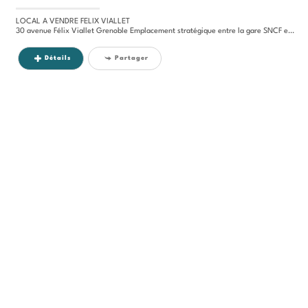
LOCAL A VENDRE FELIX VIALLET
30 avenue Félix Viallet Grenoble Emplacement stratégique entre la gare SNCF et l'hypercentre, à proximité immédiate des...
Détails
Partager