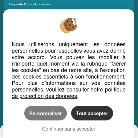
Propriété Poitou-Charentes
Propriété PACA
Propriété Rhône-Alpes
Propriété Corse
Nous utiliserons uniquement les données
Propriété Martinique
personnelles pour lesquelles vous avez donné
Propriété Guadeloupe
votre accord. Vous pouvez les modifier à
Propriété Guyane
n'importe quel moment via la rubrique "Gérer
les cookies" en bas de notre site, à l'exception
Propriété La Réunion
des cookies essentiels à son fonctionnement.
Propriété Saint-Pierre-et-Miquelon
Pour plus d'informations sur vos données
personnelles, veuillez consulter
notre politique
Propriété Mayotte
de protection des données
.
Propriété Saint Martin
Propriété Saint-Barthélémy
Personnaliser
Tout accepter
Propriété Monaco
Propriété Wallis-et-Futuna
Continuer sans accepter
Date
Prix
CP
Propriété Polynésie Française