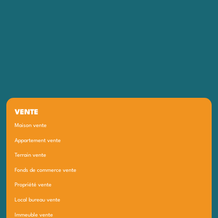
VENTE
Maison vente
Appartement vente
Terrain vente
Fonds de commerce vente
Propriété vente
Local bureau vente
Immeuble vente