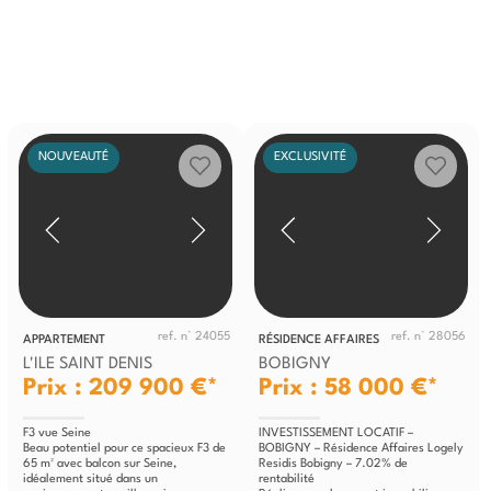
NOUVEAUTÉ
EXCLUSIVITÉ
ref. n° 24055
ref. n° 28056
APPARTEMENT
RÉSIDENCE AFFAIRES
L'ILE SAINT DENIS
BOBIGNY
Prix : 209 900 €*
Prix : 58 000 €*
F3 vue Seine
INVESTISSEMENT LOCATIF –
Beau potentiel pour ce spacieux F3 de
BOBIGNY – Résidence Affaires Logely
65 m² avec balcon sur Seine,
Residis Bobigny – 7.02% de
idéalement situé dans un
rentabilité