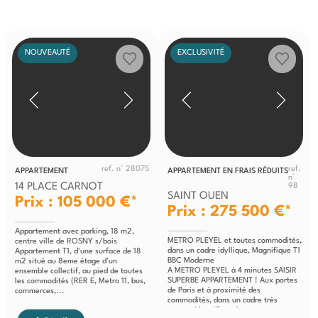
NOUVEAUTÉ
EXCLUSIVITÉ
ref. n° 28075
ref.
APPARTEMENT
APPARTEMENT EN FRAIS RÉDUITS
n°
14 PLACE CARNOT
98
SAINT OUEN
Prix : 105 000 €*
Prix : 275 500 €*
Appartement avec parking, 18 m2,
METRO PLEYEL et toutes commodités,
centre ville de ROSNY s/bois
dans un cadre idyllique, Magnifique T1
Appartement T1, d'une surface de 18
BBC Moderne
m2 situé au 8eme étage d'un
A METRO PLEYEL à 4 minutes SAISIR
ensemble collectif, au pied de toutes
SUPERBE APPARTEMENT ! Aux portes
les commodités (RER E, Metro 11, bus,
de Paris et à proximité des
commerces,...
commodités, dans un cadre très
sympa, Magnifique 1...