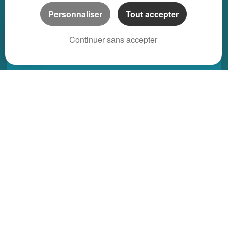
Local bureau location saisonnière
Personnaliser
Tout accepter
Propriété location saisonnière
Continuer sans accepter
REGIONS
Alsace
Aquitaine
Auvergne
Basse-Normandie
Bourgogne
Bretagne
Centre
Champagne Ardenne
Franche-Comté
Haute-Normandie