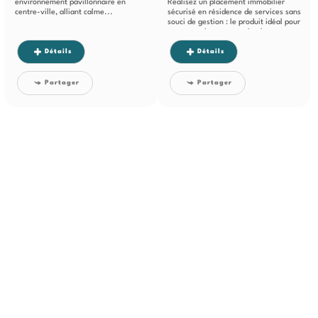
environnement pavillonnaire en
Réalisez un placement immobilier
centre-ville, alliant calme...
sécurisé en résidence de services sans
souci de gestion : le produit idéal pour
vous constituer un patrimoine...
Détails
Détails
Partager
Partager