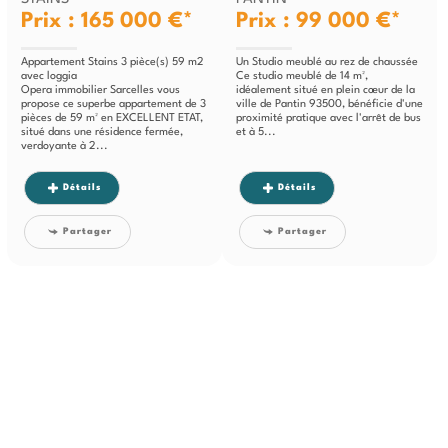
Prix : 165 000 €*
Prix : 99 000 €*
Appartement Stains 3 pièce(s) 59 m2
Un Studio meublé au rez de chaussée
avec loggia
Ce studio meublé de 14 m²,
Opera immobilier Sarcelles vous
idéalement situé en plein cœur de la
propose ce superbe appartement de 3
ville de Pantin 93500, bénéficie d'une
pièces de 59 m² en EXCELLENT ETAT,
proximité pratique avec l'arrêt de bus
situé dans une résidence fermée,
et à 5...
verdoyante à 2...
Détails
Détails
Partager
Partager