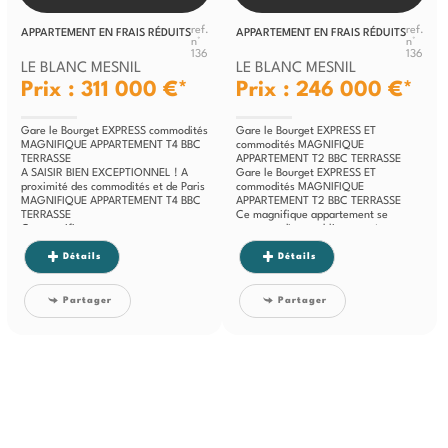
ref.
ref.
APPARTEMENT EN FRAIS RÉDUITS
APPARTEMENT EN FRAIS RÉDUITS
n°
n°
136
136
LE BLANC MESNIL
LE BLANC MESNIL
Prix : 311 000 €*
Prix : 246 000 €*
Gare le Bourget EXPRESS commodités
Gare le Bourget EXPRESS ET
MAGNIFIQUE APPARTEMENT T4 BBC
commodités MAGNIFIQUE
TERRASSE
APPARTEMENT T2 BBC TERRASSE
A SAISIR BIEN EXCEPTIONNEL ! A
Gare le Bourget EXPRESS ET
proximité des commodités et de Paris
commodités MAGNIFIQUE
MAGNIFIQUE APPARTEMENT T4 BBC
APPARTEMENT T2 BBC TERRASSE
TERRASSE
Ce magnifique appartement se
Ce magnifique appartement se
compose d'une sublime entrée
compose d'une...
donnant sur...
Détails
Détails
Partager
Partager