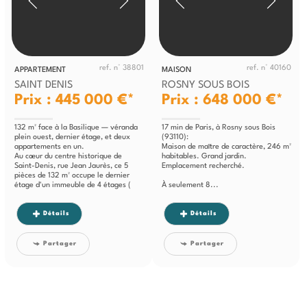
ref. n° 38801
ref. n° 40160
APPARTEMENT
MAISON
SAINT DENIS
ROSNY SOUS BOIS
Prix : 445 000 €*
Prix : 648 000 €*
132 m² face à la Basilique — véranda
17 min de Paris, à Rosny sous Bois
plein ouest, dernier étage, et deux
(93110):
appartements en un.
Maison de maître de caractère, 246 m²
Au cœur du centre historique de
habitables. Grand jardin.
Saint-Denis, rue Jean Jaurès, ce 5
Emplacement recherché.
pièces de 132 m² occupe le dernier
étage d'un immeuble de 4 étages (
À seulement 8...
sans...
Détails
Détails
Partager
Partager