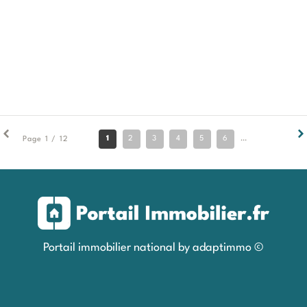
1
2
3
4
5
6
7
8
9
Page 1 / 12
Portail immobilier national by adaptimmo ©