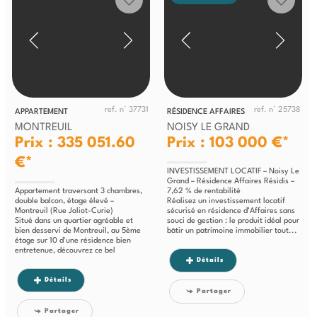
ref. n° 37731
ref. n° 25738
APPARTEMENT
RÉSIDENCE AFFAIRES
MONTREUIL
NOISY LE GRAND
Prix : 335 051.60
Prix : 103 000 €*
€*
INVESTISSEMENT LOCATIF – Noisy Le
Grand – Résidence Affaires Résidis –
Appartement traversant 3 chambres,
7,62 % de rentabilité
double balcon, étage élevé –
Réalisez un investissement locatif
Montreuil (Rue Joliot-Curie)
sécurisé en résidence d’Affaires sans
Situé dans un quartier agréable et
souci de gestion : le produit idéal pour
bien desservi de Montreuil, au 5ème
bâtir un patrimoine immobilier tout...
étage sur 10 d'une résidence bien
entretenue, découvrez ce bel
appartement...
Détails
Détails
Partager
Partager