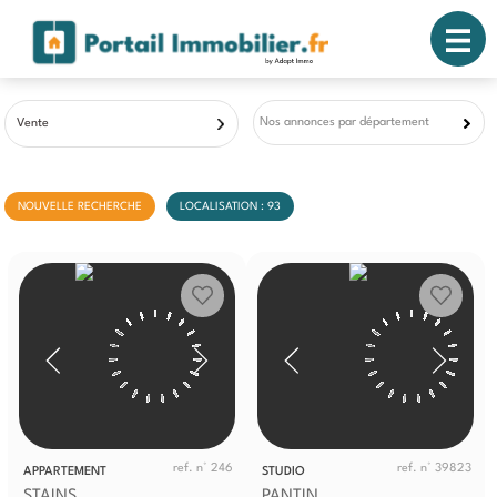
Nos annonces par département
Vente
NOUVELLE RECHERCHE
LOCALISATION : 93
ref. n° 246
ref. n° 39823
APPARTEMENT
STUDIO
STAINS
PANTIN