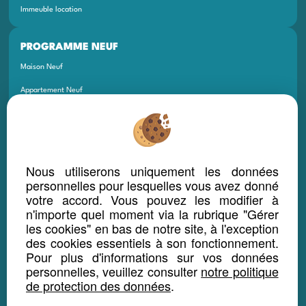
Immeuble location
PROGRAMME NEUF
Maison Neuf
Appartement Neuf
Terrain Neuf
Programmes Neufs
Local Bureau Commerce Neuf
Nous utiliserons uniquement les données
personnelles pour lesquelles vous avez donné
Maison Et Appartement Neuf
votre accord. Vous pouvez les modifier à
Appartement Et Local Neuf
n'importe quel moment via la rubrique "Gérer
les cookies" en bas de notre site, à l'exception
des cookies essentiels à son fonctionnement.
LOCATION SAISONNIÈRE
Pour plus d'informations sur vos données
Maison location saisonnière
personnelles, veuillez consulter
notre politique
de protection des données
.
Appartement location saisonnière