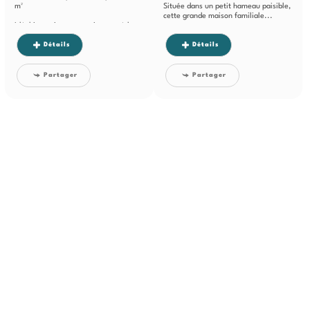
m²
Située dans un petit hameau paisible,
cette grande maison familiale...
Idéal investisseur ou primo-accédant
avec projet locatif
Détails
Détails
Situé dans un...
Partager
Partager