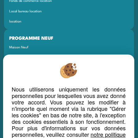
Fonds de commerce location
Local bureau location
location
PROGRAMME NEUF
Maison Neuf
Appartement Neuf
Terrain Neuf
Programmes Neufs
Nous utiliserons uniquement les données
Local Bureau Commerce Neuf
personnelles pour lesquelles vous avez donné
Maison Et Appartement Neuf
votre accord. Vous pouvez les modifier à
n'importe quel moment via la rubrique "Gérer
Appartement Et Local Neuf
les cookies" en bas de notre site, à l'exception
des cookies essentiels à son fonctionnement.
Pour plus d'informations sur vos données
LOCATION SAISONNIÈRE
personnelles, veuillez consulter
notre politique
Maison location saisonnière