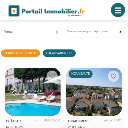
Nos annonces par département
Vente
NOUVELLE RECHERCHE
LOCALISATION : 86
NOUVEAUTÉ
ref. n° PER362CV
ref. n° 24411
CHÂTEAU
APPARTEMENT
POITIERS
POITIERS