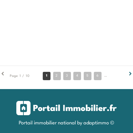
1
2
3
4
5
6
7
8
9
Page 1 / 10
Portail immobilier national by adaptimmo ©