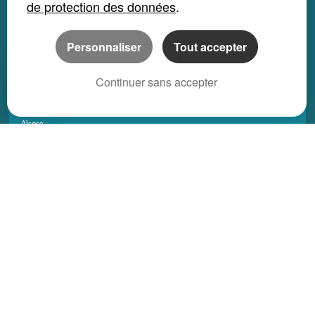
de protection des données
.
Appartement location saisonnière
Local bureau location saisonnière
Personnaliser
Tout accepter
Propriété location saisonnière
Continuer sans accepter
REGIONS
Alsace
Aquitaine
Auvergne
Basse-Normandie
Bourgogne
Bretagne
Centre
Champagne Ardenne
Franche-Comté