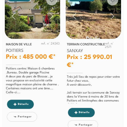
ref. n° 24343
ref. n°
MAISON DE VILLE
TERRAIN CONSTRUCTIBLE
2571
POITIERS
SANXAY
Prix : 485 000 €*
Prix : 25 990.01
€*
Poitiers centre: Maison 6 chambres
.Bureau. Double garage Piscine
A deux pas du parc de Blossac , je
Très joli lieu de repos pour créer votre
vous propose en exclusivité cette
futur chez vous.
magnifique maison pleine de charme .
A venir découvrir,
Certaines maisons ont une âme...
Celle-ci...
Joli terrain sur la commune de Sanxay
dans la Vienne à moins de 30 kms de
Poitiers et limitrophes des communes
Détails
de Vasles et...
Détails
Partager
Partager