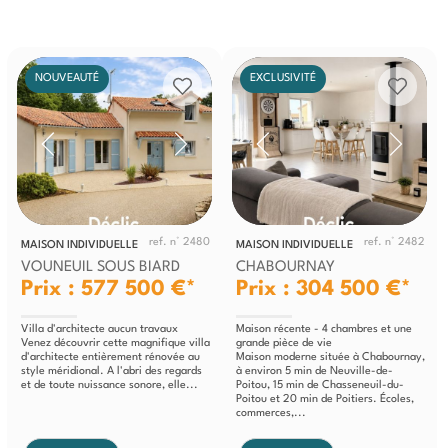
NOUVEAUTÉ
EXCLUSIVITÉ
ref. n° 2480
ref. n° 2482
MAISON INDIVIDUELLE
MAISON INDIVIDUELLE
VOUNEUIL SOUS BIARD
CHABOURNAY
Prix : 577 500 €*
Prix : 304 500 €*
Villa d'architecte aucun travaux
Maison récente - 4 chambres et une
Venez découvrir cette magnifique villa
grande pièce de vie
d'architecte entièrement rénovée au
Maison moderne située à Chabournay,
style méridional. A l'abri des regards
à environ 5 min de Neuville-de-
et de toute nuissance sonore, elle...
Poitou, 15 min de Chasseneuil-du-
Poitou et 20 min de Poitiers. Écoles,
commerces,...