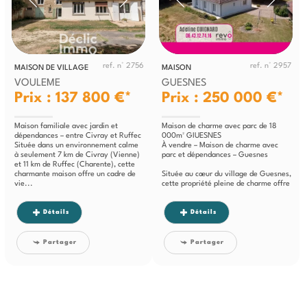
ref. n° 2756
ref. n° 2957
MAISON DE VILLAGE
MAISON
VOULEME
GUESNES
Prix : 137 800 €*
Prix : 250 000 €*
Maison familiale avec jardin et
Maison de charme avec parc de 18
dépendances – entre Civray et Ruffec
000m² GIUESNES
Située dans un environnement calme
À vendre – Maison de charme avec
à seulement 7 km de Civray (Vienne)
parc et dépendances – Guesnes
et 11 km de Ruffec (Charente), cette
charmante maison offre un cadre de
Située au cœur du village de Guesnes,
vie...
cette propriété pleine de charme offre
un...
Détails
Détails
Partager
Partager