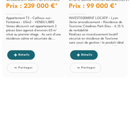
Prix : 239 000 €*
Prix : 99 000 €*
Appartement T3 - Cailloux-sur-
INVESTISSEMENT LOCATIF – Lyon
Fontaines - 65m2 - VENDU LIBRE
3ème arrondissement – Résidence de
Venez découvrir cet appartement 3
Tourisme Citadines Part-Dieu - 6.15 %
pièces bien agencé d'environ 65 m²
de rentabilité
situé au premier étage . Au sein d'une
Réalisez un investissement locatif
résidence calme et sécurisée de...
sécurisé en résidence de Tourisme
sans souci de gestion : le produit idéal
pour bâtir un patrimoine immobilier
tout...
Détails
Détails
Partager
Partager