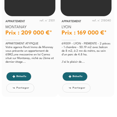
ref. n° 2501
ref. n° 218040
APPARTEMENT
APPARTEMENT
MONTANAY
LYON
Prix : 209 000 €*
Prix : 169 000 €*
APPARTEMENT ATYPIQUE
69009 - LYON - PIEMENTE - 2 pièces
Votre agence Revô Immo de Mionnay
- 1 chambre - 50.19 m2 avec balcon
vous présente un appartement de
de 8 m2, à 2 mn du métro, au sein
65M2,une mezzanine en loi Carrez
d'un parc de 4.8 ha.
situé sur Montanay, niché au 2ème et
dernier étage...
J'ai le plaisir de...
Détails
Détails
Partager
Partager