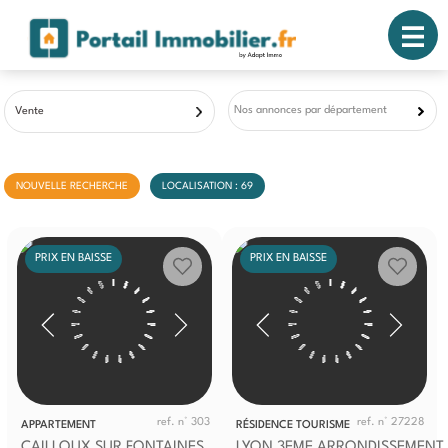
Nos annonces par département
Vente
NOUVELLE RECHERCHE
LOCALISATION : 69
PRIX EN BAISSE
PRIX EN BAISSE
ref. n° 303
ref. n° 27228
APPARTEMENT
RÉSIDENCE TOURISME
CAILLOUX SUR FONTAINES
LYON 3EME ARRONDISSEMENT