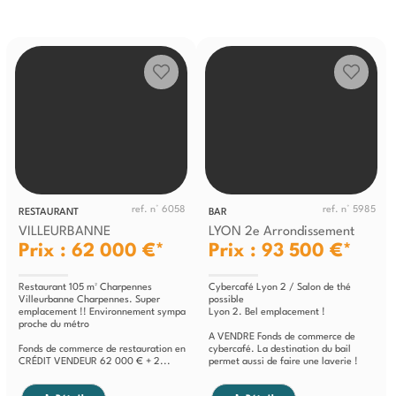
ref. n° 6058
ref. n° 5985
RESTAURANT
BAR
VILLEURBANNE
LYON 2e Arrondissement
Prix : 62 000 €*
Prix : 93 500 €*
Restaurant 105 m² Charpennes
Cybercafé Lyon 2 / Salon de thé
Villeurbanne Charpennes. Super
possible
emplacement !! Environnement sympa
Lyon 2. Bel emplacement !
proche du métro
A VENDRE Fonds de commerce de
Fonds de commerce de restauration en
cybercafé. La destination du bail
CRÉDIT VENDEUR 62 000 € + 2...
permet aussi de faire une laverie !
Possibilité de salon...