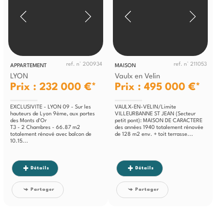
ref. n° 200934
ref. n° 211053
APPARTEMENT
MAISON
LYON
Vaulx en Velin
Prix : 232 000 €*
Prix : 495 000 €*
EXCLUSIVITE - LYON 09 - Sur les
VAULX-EN-VELIN/Limite
hauteurs de Lyon 9ème, aux portes
VILLEURBANNE ST JEAN (Secteur
des Monts d'Or
petit pont): MAISON DE CARACTERE
T3 - 2 Chambres - 66.87 m2
des années 1940 totalement rénovée
totalement rénové avec balcon de
de 128 m2 env. + toit terrasse...
10.15...
Détails
Détails
Partager
Partager