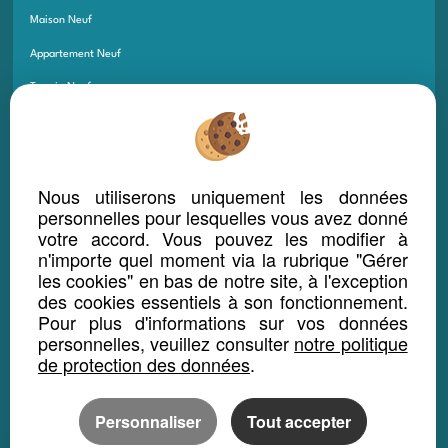
Maison Neuf
Appartement Neuf
Terrain Neuf
Programmes Neufs
Local Bureau Commerce Neuf
Maison Et Appartement Neuf
Nous utiliserons uniquement les données
personnelles pour lesquelles vous avez donné
Appartement Et Local Neuf
votre accord. Vous pouvez les modifier à
n'importe quel moment via la rubrique "Gérer
les cookies" en bas de notre site, à l'exception
LOCATION SAISONNIÈRE
des cookies essentiels à son fonctionnement.
Maison location saisonnière
Pour plus d'informations sur vos données
personnelles, veuillez consulter
notre politique
Appartement location saisonnière
de protection des données
.
Local bureau location saisonnière
Propriété location saisonnière
Personnaliser
Tout accepter