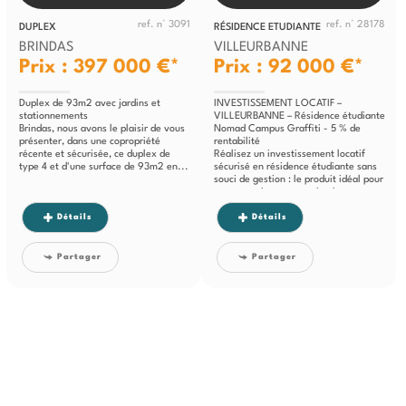
ref. n° 3091
ref. n° 28178
DUPLEX
RÉSIDENCE ETUDIANTE
BRINDAS
VILLEURBANNE
Prix : 397 000 €*
Prix : 92 000 €*
Duplex de 93m2 avec jardins et
INVESTISSEMENT LOCATIF –
stationnements
VILLEURBANNE – Résidence étudiante
Brindas, nous avons le plaisir de vous
Nomad Campus Graffiti - 5 % de
présenter, dans une copropriété
rentabilité
récente et sécurisée, ce duplex de
Réalisez un investissement locatif
type 4 et d'une surface de 93m2 en...
sécurisé en résidence étudiante sans
souci de gestion : le produit idéal pour
vous constituer un patrimoine...
Détails
Détails
Partager
Partager