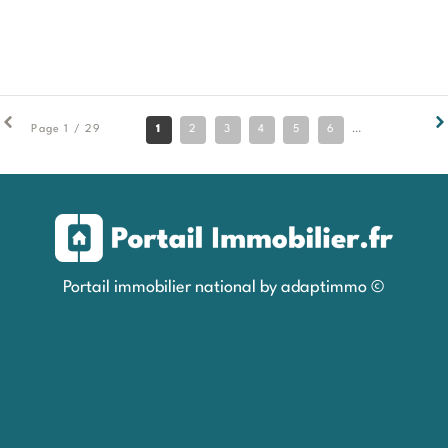
1
2
3
4
5
6
7
8
9
Page 1 / 29
Portail immobilier national by adaptimmo ©