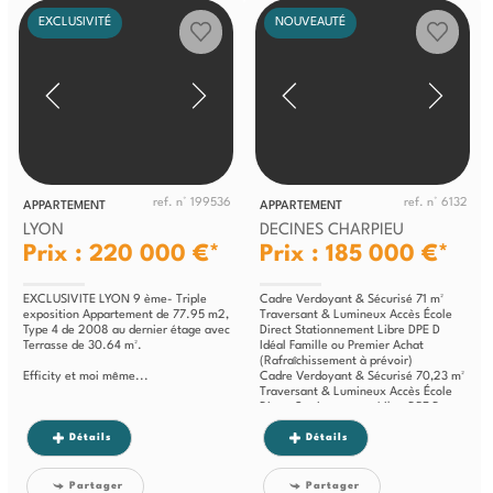
EXCLUSIVITÉ
NOUVEAUTÉ
ref. n° 199536
ref. n° 6132
APPARTEMENT
APPARTEMENT
LYON
DECINES CHARPIEU
Prix : 220 000 €*
Prix : 185 000 €*
EXCLUSIVITE LYON 9 ème- Triple
Cadre Verdoyant & Sécurisé 71 m²
exposition Appartement de 77.95 m2,
Traversant & Lumineux Accès École
Type 4 de 2008 au dernier étage avec
Direct Stationnement Libre DPE D
Terrasse de 30.64 m².
Idéal Famille ou Premier Achat
(Rafraîchissement à prévoir)
Efficity et moi même...
Cadre Verdoyant & Sécurisé 70,23 m²
Traversant & Lumineux Accès École
Direct Stationnement Libre DPE D
Idéal Famille ou Premier Achat...
Détails
Détails
Partager
Partager