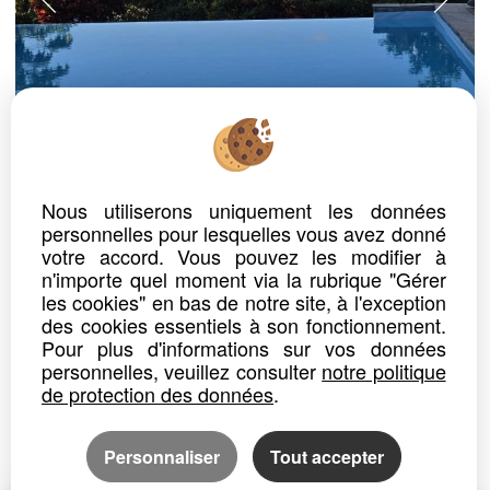
ref. n° 24804
MAISON ET DÉPENDANCES
Nous utiliserons uniquement les données
LES TROIS ILETS
personnelles pour lesquelles vous avez donné
Prix : 829 000 €*
votre accord. Vous pouvez les modifier à
n'importe quel moment via la rubrique "Gérer
Ensemble de trois unités d'hébergement. a la wallon les tois îlets
les cookies" en bas de notre site, à l'exception
Au cœur du quartier prisé des Trois-Îlets, cette demeure exceptionnelle vous invite à découvrir un cadre de vie...
des cookies essentiels à son fonctionnement.
Pour plus d'informations sur vos données
Détails
Partager
personnelles, veuillez consulter
notre politique
de protection des données
.
Personnaliser
Tout accepter