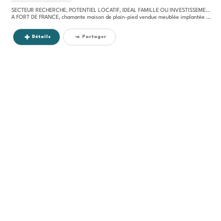
SECTEUR RECHERCHE, POTENTIEL LOCATIF, IDEAL FAMILLE OU INVESTISSEMENT
A FORT DE FRANCE, chamante maison de plain-pied vendue meublée implantée sur un terrain de 635 m2, comprenant un séjour...
Détails
Partager