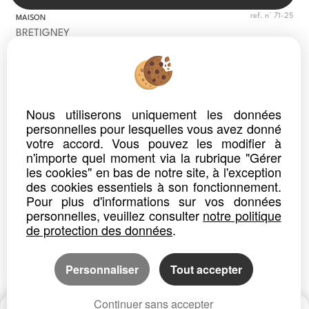
ref. n° 71-25
MAISON
BRETIGNEY
Loyer : 745.00 €*
CC
MAISON DE CAMPAGNE - 4 CHAMBRES
L'IMMOBILIERE DU CHATEAU vous propose à la location :
Nous utiliserons uniquement les données
dans un petit village, une maison de campagne de 145 m²...
personnelles pour lesquelles vous avez donné
Détails
Partager
votre accord. Vous pouvez les modifier à
n'importe quel moment via la rubrique "Gérer
les cookies" en bas de notre site, à l'exception
des cookies essentiels à son fonctionnement.
Pour plus d'informations sur vos données
personnelles, veuillez consulter
notre politique
de protection des données
.
Personnaliser
Tout accepter
Continuer sans accepter