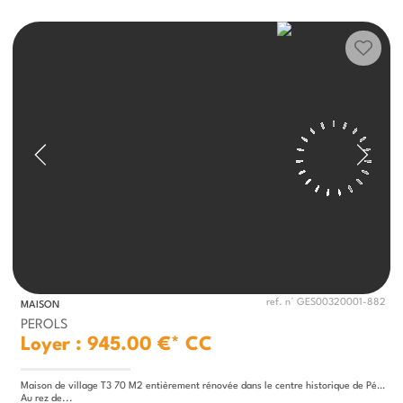
ref. n° GES00320001-882
MAISON
PEROLS
Loyer : 945.00 €*
CC
Maison de village T3 70 M2 entièrement rénovée dans le centre historique de Pérols. 1 rue Thiers Perols
Au rez de...