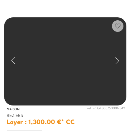
ref. n° GES05760001-342
MAISON
BEZIERS
Loyer : 1,300.00 €*
CC