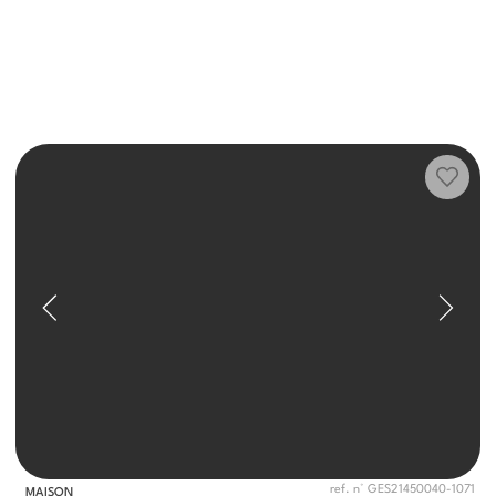
ref. n° GES21450040-1071
MAISON