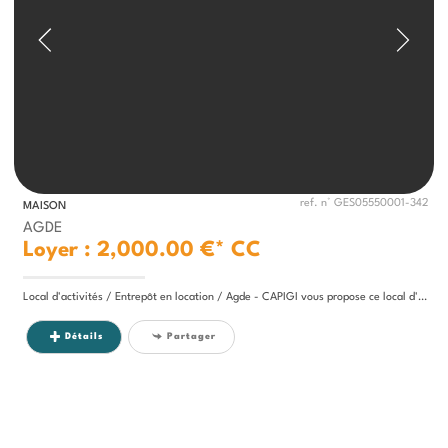
ref. n° GES05550001-342
MAISON
AGDE
Loyer : 2,000.00 €*
CC
Local d'activités / Entrepôt en location / Agde - CAPIGI vous propose ce local d'activités / entrepôt de 220 m² avec 2...
Détails
Partager