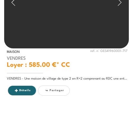
ref. n° GES41960001-717
MAISON
VENDRES
Loyer : 585.00 €*
CC
VENDRES - Une maison de village de type 2 en R+2 comprenant au RDC une entrée et un garage. Au 1er étage, un séjour avec...
Détails
Partager