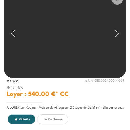
ref. n° GES00240001-1069
MAISON
ROUJAN
Loyer : 540.00 €*
CC
A LOUER sur Roujan - Maison de village sur 2 étages de 58,51 m² - Elle comprend au rdc une entrée, une remise, une salle...
Détails
Partager