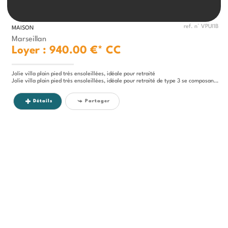
ref. n° VPUI1B
MAISON
Marseillan
Loyer : 940.00 €*
CC
Jolie villa plain pied très ensoleillées, idéale pour retraité
Jolie villa plain pied très ensoleillées, idéale pour retraité de type 3 se composant d'un séjour avec cuisine équipée,...
Détails
Partager