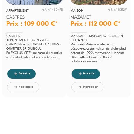
ref. n° 4604FB
ref. n° 10529
APPARTEMENT
MAISON
CASTRES
MAZAMET
Prix : 109 000 €*
Prix : 112 000 €*
CASTRES
MAZAMET - MAISON AVEC JARDIN
APPARTEMENT T3 - REZ-DE-
ET GARAGE
CHAUSSEE avec JARDIN - CASTRES –
Mazamet-Maison centre ville,
QUARTIER BRIGUIBOUL.
découvrez cette maison de plain-pied
En EXCLUSIVITE : au cœur du quartier
datant de 1922, mitoyenne sur deux
résidentiel calme et recherché de...
côtés, offrant environ 85 m²
habitables sur une...
Détails
Détails
Partager
Partager