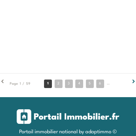
1
2
3
4
5
6
7
8
9
Page 1 / 59
Portail immobilier national by adaptimmo ©