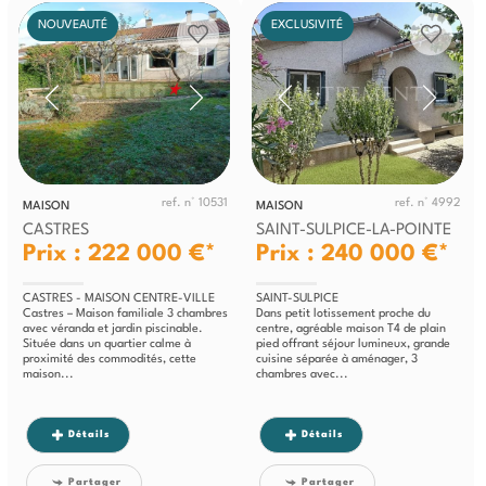
NOUVEAUTÉ
EXCLUSIVITÉ
ref. n° 10531
ref. n° 4992
MAISON
MAISON
CASTRES
SAINT-SULPICE-LA-POINTE
Prix : 222 000 €*
Prix : 240 000 €*
CASTRES - MAISON CENTRE-VILLE
SAINT-SULPICE
Castres – Maison familiale 3 chambres
Dans petit lotissement proche du
avec véranda et jardin piscinable.
centre, agréable maison T4 de plain
Située dans un quartier calme à
pied offrant séjour lumineux, grande
proximité des commodités, cette
cuisine séparée à aménager, 3
maison...
chambres avec...
Détails
Détails
Partager
Partager