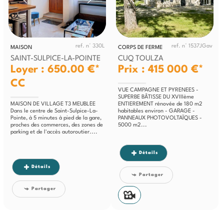
ref. n° 330L
ref. n° 1537JGav
MAISON
CORPS DE FERME
SAINT-SULPICE-LA-POINTE
CUQ TOULZA
Loyer : 650.00 €*
Prix : 415 000 €*
CC
VUE CAMPAGNE ET PYRENEES -
SUPERBE BÂTISSE DU XVIIIème
MAISON DE VILLAGE T3 MEUBLÉE
ENTIEREMENT rénovée de 180 m2
Dans le centre de Saint-Sulpice-La-
habitables environ - GARAGE -
Pointe, à 5 minutes à pied de la gare,
PANNEAUX PHOTOVOLTAÏQUES -
proches des commerces, des zones de
5000 m2...
parking et de l'accès autoroutier....
Détails
Détails
Partager
Partager