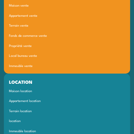
Maison vente
Appartement vente
Terrain vente
Fonds de commerce vente
Propriété vente
Local bureau vente
Immeuble vente
LOCATION
Maison location
Appartement location
Terrain location
location
Immeuble location