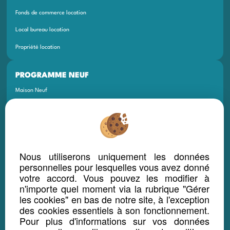
Fonds de commerce location
Local bureau location
Propriété location
PROGRAMME NEUF
Maison Neuf
Appartement Neuf
Terrain Neuf
Programmes Neufs
Nous utiliserons uniquement les données
Local Bureau Commerce Neuf
personnelles pour lesquelles vous avez donné
votre accord. Vous pouvez les modifier à
Maison Et Appartement Neuf
n'importe quel moment via la rubrique "Gérer
Appartement Et Local Neuf
les cookies" en bas de notre site, à l'exception
des cookies essentiels à son fonctionnement.
Pour plus d'informations sur vos données
LOCATION SAISONNIÈRE