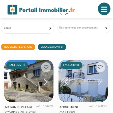
Nos annonces par département
Vente
NOUVELLE RECHERCHE
LOCALISATION : 81
EXCLUSIVITÉ
EXCLUSIVITÉ
ref. n° 54709
ref. n° 4603FB
MAISON DE VILLAGE
APPARTEMENT
CORDES-SUR-CIEL
CASTRES