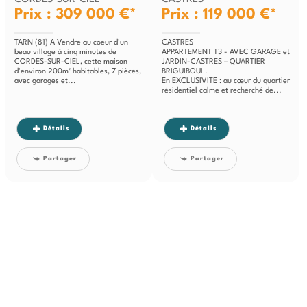
Prix : 309 000 €*
Prix : 119 000 €*
TARN (81) A Vendre au coeur d'un
CASTRES
beau village à cinq minutes de
APPARTEMENT T3 - AVEC GARAGE et
CORDES-SUR-CIEL, cette maison
JARDIN-CASTRES – QUARTIER
d'environ 200m² habitables, 7 pièces,
BRIGUIBOUL.
avec garages et...
En EXCLUSIVITE : au cœur du quartier
résidentiel calme et recherché de...
Détails
Détails
Partager
Partager