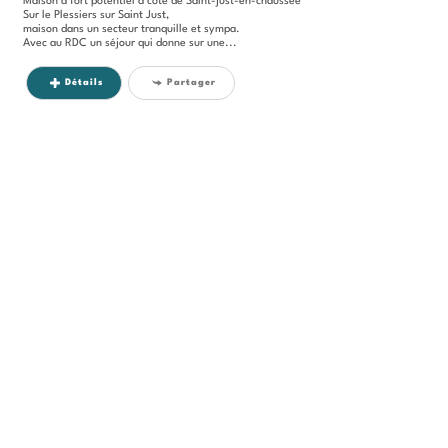
Maison à fort potentiel à côté de Saint-just-en-chaussée
Sur le Plessiers sur Saint Just,
maison dans un secteur tranquille et sympa.
Avec au RDC un séjour qui donne sur une...
Détails
Partager