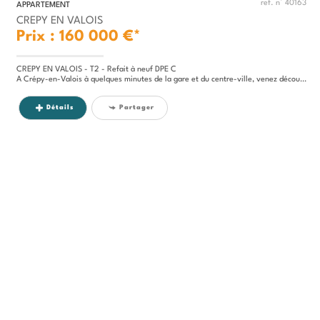
ref. n° 40163
APPARTEMENT
CREPY EN VALOIS
Prix : 160 000 €*
CREPY EN VALOIS - T2 - Refait à neuf DPE C
A Crépy-en-Valois à quelques minutes de la gare et du centre-ville, venez découvir ce charmant appartement 2 pièces, 28...
Détails
Partager