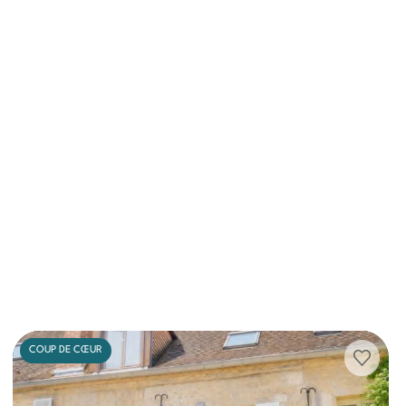
COUP DE CŒUR