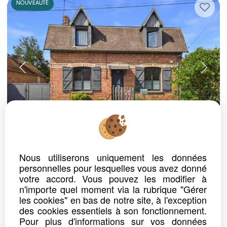
NOUVEAUTÉ
ref. n° 40131
MAISON
Nous utiliserons uniquement les données
DEVISE
personnelles pour lesquelles vous avez donné
Prix : 159 000 €*
votre accord. Vous pouvez les modifier à
n'importe quel moment via la rubrique "Gérer
les cookies" en bas de notre site, à l'exception
MAISON (80200)DEVISE;5piéces,4chambres,130m² hab,354m² terrain
Située dans le charmant village de Devise, cette maison d'environ 130 m² offre un beau potentiel et séduira les...
des cookies essentiels à son fonctionnement.
Pour plus d'informations sur vos données
Détails
Partager