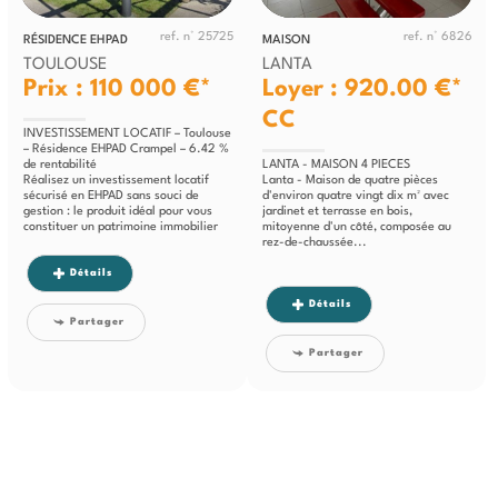
ref. n° 25725
ref. n° 6826
RÉSIDENCE EHPAD
MAISON
TOULOUSE
LANTA
Prix : 110 000 €*
Loyer : 920.00 €*
CC
INVESTISSEMENT LOCATIF – Toulouse
– Résidence EHPAD Crampel – 6.42 %
de rentabilité
LANTA - MAISON 4 PIECES
Réalisez un investissement locatif
Lanta - Maison de quatre pièces
sécurisé en EHPAD sans souci de
d'environ quatre vingt dix m² avec
gestion : le produit idéal pour vous
jardinet et terrasse en bois,
constituer un patrimoine immobilier
mitoyenne d'un côté, composée au
tout en...
rez-de-chaussée...
Détails
Détails
Partager
Partager