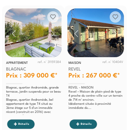
ref. n° 31159384
ref. n° 10404V
APPARTEMENT
MAISON
BLAGNAC
REVEL
Prix : 309 000 €*
Prix : 267 000 €*
Blagnac, quartier Andromède, grande
REVEL - MAISON
terrasse, jardin suspendu pour ce beau
Revel – Maison de plain-pied de type
T4
4 proche du centre-ville sur un terrain
Blagnac, quartier Andromède, bel
de 714 m² environ.
appartement de type T4 situé au
Idéalement située à proximité
3ème étage sur 5 d'un immeuble
immédiate du...
récent (construit en 2016) avec
ascenseur. Il se...
Détails
Détails