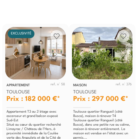
EXCLUSIVITÉ
ref. n° 58
ref. n° 376
APPARTEMENT
MAISON
TOULOUSE
TOULOUSE
Prix : 182 000 €*
Prix : 297 000 €*
Appartement T3 au 3°étage avec
Toulouse quartier Rangueil (côté
ascenseur et grand balcon exposé
Busca), maison à rénover T4
Sud-Est
Toulouse quartier Rangueil (côté
Situé au cœur du quartier recherché
Busca), dans une petite rue au calme,
Limayrac / Château de l’Hers, à
maison à rénover entièrement. La
proximité immédiate de la Coulée
maison est vendue en l'état avec un
verte des Argoulets et de la Cité de
permis...