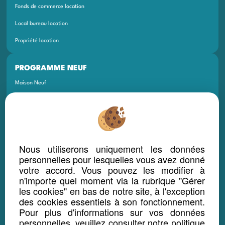
Fonds de commerce location
Local bureau location
Propriété location
PROGRAMME NEUF
Maison Neuf
Appartement Neuf
Terrain Neuf
Programmes Neufs
Nous utiliserons uniquement les données
Local Bureau Commerce Neuf
personnelles pour lesquelles vous avez donné
votre accord. Vous pouvez les modifier à
Maison Et Appartement Neuf
n'importe quel moment via la rubrique "Gérer
Appartement Et Local Neuf
les cookies" en bas de notre site, à l'exception
des cookies essentiels à son fonctionnement.
Pour plus d'informations sur vos données
LOCATION SAISONNIÈRE
personnelles, veuillez consulter
notre politique