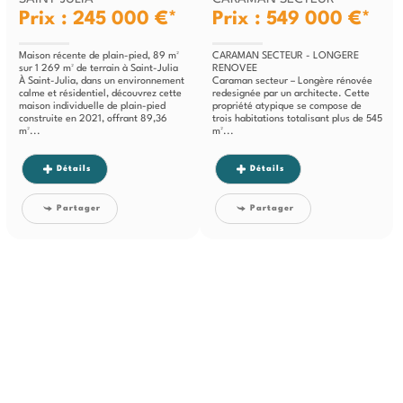
Prix : 245 000 €*
Prix : 549 000 €*
Maison récente de plain-pied, 89 m²
CARAMAN SECTEUR - LONGERE
sur 1 269 m² de terrain à Saint-Julia
RENOVEE
À Saint-Julia, dans un environnement
Caraman secteur – Longère rénovée
calme et résidentiel, découvrez cette
redesignée par un architecte. Cette
maison individuelle de plain-pied
propriété atypique se compose de
construite en 2021, offrant 89,36
trois habitations totalisant plus de 545
m²...
m²...
Détails
Détails
Partager
Partager