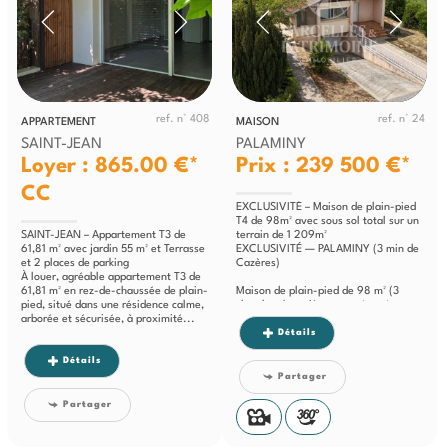
ref. n° 408
ref. n° 24
APPARTEMENT
MAISON
SAINT-JEAN
PALAMINY
Loyer : 865.00 €*
Prix : 239 500 €*
CC
EXCLUSIVITÉ – Maison de plain-pied
T4 de 98m² avec sous sol total sur un
SAINT-JEAN – Appartement T3 de
terrain de 1 209m²
61,81 m² avec jardin 55 m² et Terrasse
EXCLUSIVITÉ — PALAMINY (3 min de
et 2 places de parking
Cazères)
À louer, agréable appartement T3 de
61,81 m² en rez-de-chaussée de plain-
Maison de plain-pied de 98 m² (3
pied, situé dans une résidence calme,
chambres), entièrement rénovée en
arborée et sécurisée, à proximité...
2024, sur un terrain arboré et...
Détails
Détails
Partager
Partager