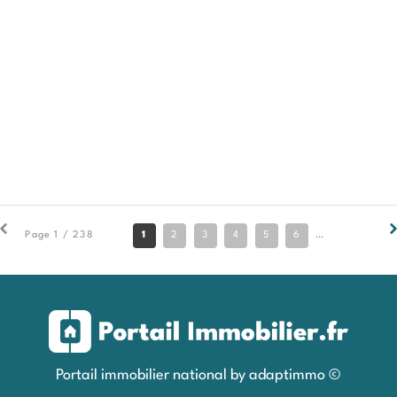
1
2
3
4
5
6
7
8
9
Page 1 / 238
Portail immobilier national by adaptimmo ©