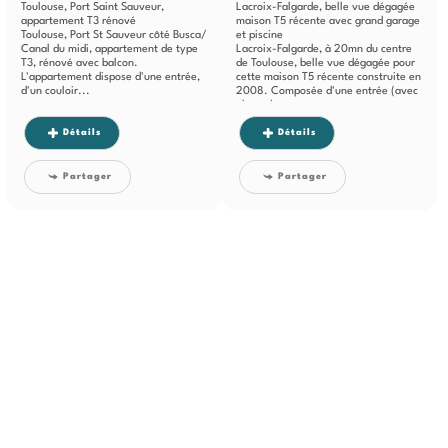
Toulouse, Port Saint Sauveur,
Lacroix-Falgarde, belle vue dégagée
appartement T3 rénové
maison T5 récente avec grand garage
Toulouse, Port St Sauveur côté Busca/
et piscine
Canal du midi, appartement de type
Lacroix-Falgarde, à 20mn du centre
T3, rénové avec balcon.
de Toulouse, belle vue dégagée pour
L'appartement dispose d'une entrée,
cette maison T5 récente construite en
d'un couloir...
2008. Composée d'une entrée (avec
placard...
Détails
Détails
Partager
Partager