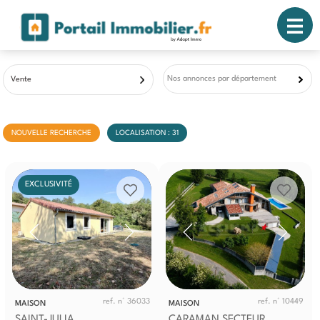
Nos annonces par département
Vente
NOUVELLE RECHERCHE
LOCALISATION : 31
EXCLUSIVITÉ
ref. n° 36033
ref. n° 10449
MAISON
MAISON
SAINT-JULIA
CARAMAN SECTEUR