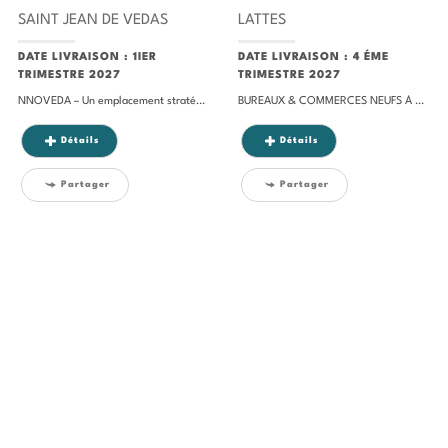
SAINT JEAN DE VEDAS
LATTES
DATE LIVRAISON : 1IER
DATE LIVRAISON : 4 ÉME
TRIMESTRE 2027
TRIMESTRE 2027
NNOVEDA – Un emplacement stratégique, un cadre de travail durable et performant Sur la commune de Saint-Jean-de-Védas, dans le secteur recherché du Mas de Grille, nous vous proposons à la vente un immeuble de bureaux à l’architecture contemporaine, réparti sur deux niveaux (R+1 et R+2) au sein du programme INNOVEDA. Prix attractif : à partir de...
BUREAUX & COMMERCES NEUFS À VENDRE / À LOUER – LATTES (34970) En face du multiplexe CGR – À 5 minutes du centre-ville de Montpellier – Livraison prévue fin 2027 Localisation Situé sur la commune de Lattes, cet immeuble bénéficie d’un emplacement stratégique : En face du cinéma CGR, À proximité immédiate du centre-ville de...
Détails
Détails
Partager
Partager