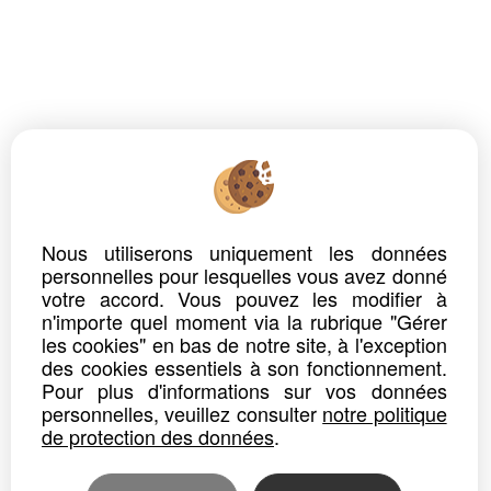
Propriété Basse-Normandie
Propriété Bourgogne
Propriété Bretagne
Propriété Centre
Propriété Champagne Ardenne
Propriété Franche-Comté
Propriété Haute-Normandie
Propriété Ile-de-France
Nous utiliserons uniquement les données
personnelles pour lesquelles vous avez donné
Propriété Languedoc Roussillon
votre accord. Vous pouvez les modifier à
Propriété Limousin
n'importe quel moment via la rubrique "Gérer
les cookies" en bas de notre site, à l'exception
Propriété Lorraine
des cookies essentiels à son fonctionnement.
Propriété Midi-Pyrénées
Pour plus d'informations sur vos données
personnelles, veuillez consulter
notre politique
Propriété Nord-Pas-de-Calais
de protection des données
.
Propriété Pays De La Loire
Propriété Picardie