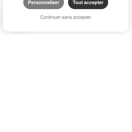
Personnaliser
Tout accepter
Propriété Poitou-Charentes
Propriété PACA
Continuer sans accepter
Propriété Rhône-Alpes
Propriété Corse
Propriété Martinique
Propriété Guadeloupe
Propriété Guyane
Propriété La Réunion
Propriété Saint-Pierre-et-Miquelon
Propriété Mayotte
Propriété Saint Martin
Propriété Saint-Barthélémy
Propriété Monaco
Propriété Wallis-et-Futuna