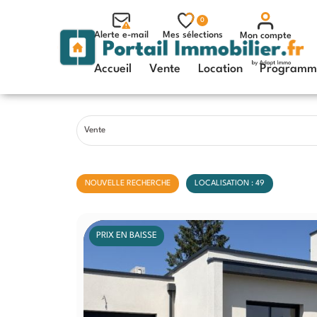
0
Alerte e-mail
Mes sélections
Mon compte
Accueil
Vente
Location
Programme
Vente
NOUVELLE RECHERCHE
LOCALISATION : 49
PRIX EN BAISSE