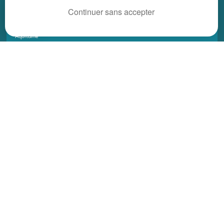
REGIONS
Continuer sans accepter
Alsace
Aquitaine
Auvergne
Basse-Normandie
Bourgogne
Bretagne
Centre
Champagne Ardenne
Franche-Comté
Haute-Normandie
Ile-de-France
Languedoc Roussillon
Limousin