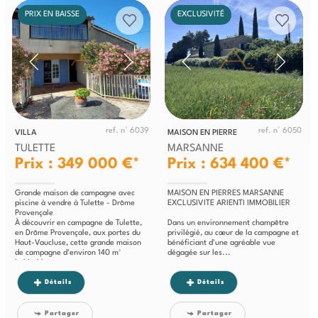
PRIX EN BAISSE
EXCLUSIVITÉ
ref. n° 6039
ref. n° 6050
VILLA
MAISON EN PIERRE
TULETTE
MARSANNE
Prix : 349 000 €*
Prix : 634 400 €*
Grande maison de campagne avec
MAISON EN PIERRES MARSANNE
piscine à vendre à Tulette - Drôme
EXCLUSIVITE ARIENTI IMMOBILIER
Provençale
À découvrir en campagne de Tulette,
Dans un environnement champêtre
en Drôme Provençale, aux portes du
privilégié, au cœur de la campagne et
Haut-Vaucluse, cette grande maison
bénéficiant d'une agréable vue
de campagne d'environ 140 m²
dégagée sur les...
habitables...
Détails
Détails
Partager
Partager