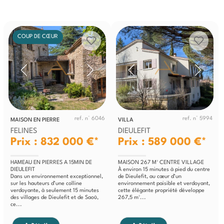
COUP DE CŒUR
ref. n° 6046
ref. n° 5994
MAISON EN PIERRE
VILLA
FELINES
DIEULEFIT
Prix : 832 000 €*
Prix : 589 000 €*
HAMEAU EN PIERRES A 15MIN DE
MAISON 267 M² CENTRE VILLAGE
DIEULEFIT
À environ 15 minutes à pied du centre
Dans un environnement exceptionnel,
de Dieulefit, au cœur d’un
sur les hauteurs d’une colline
environnement paisible et verdoyant,
verdoyante, à seulement 15 minutes
cette élégante propriété développe
des villages de Dieulefit et de Saoû,
267,5 m²...
ce...