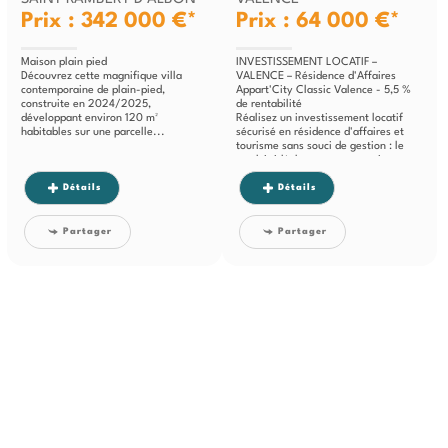
Prix : 342 000 €*
Prix : 64 000 €*
Maison plain pied
INVESTISSEMENT LOCATIF –
Découvrez cette magnifique villa
VALENCE – Résidence d'Affaires
contemporaine de plain-pied,
Appart'City Classic Valence - 5,5 %
construite en 2024/2025,
de rentabilité
développant environ 120 m²
Réalisez un investissement locatif
habitables sur une parcelle...
sécurisé en résidence d'affaires et
tourisme sans souci de gestion : le
produit idéal pour vous constituer
un...
Détails
Détails
Partager
Partager