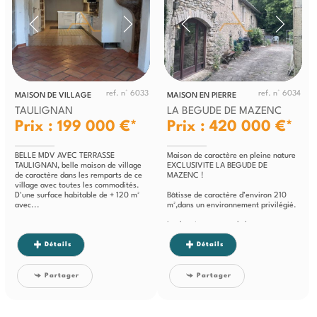
ref. n° 6033
ref. n° 6034
MAISON DE VILLAGE
MAISON EN PIERRE
TAULIGNAN
LA BEGUDE DE MAZENC
Prix : 199 000 €*
Prix : 420 000 €*
BELLE MDV AVEC TERRASSE
Maison de caractère en pleine nature
TAULIGNAN, belle maison de village
EXCLUSIVITE LA BEGUDE DE
de caractère dans les remparts de ce
MAZENC !
village avec toutes les commodités.
D'une surface habitable de + 120 m²
Bâtisse de caractère d’environ 210
avec...
m²,dans un environnement privilégié.
Implantée au cœur de la nature,
cette...
Détails
Détails
Partager
Partager