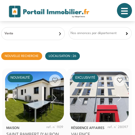
Nos annonces par département
Vente
NOUVELLE RECHERCHE
LOCALISATION : 26
NOUVEAUTÉ
EXCLUSIVITÉ
ref. n° 1109
ref. n° 28097
MAISON
RÉSIDENCE AFFAIRES
SAINT RAMBERT D'ALBON
VALENCE