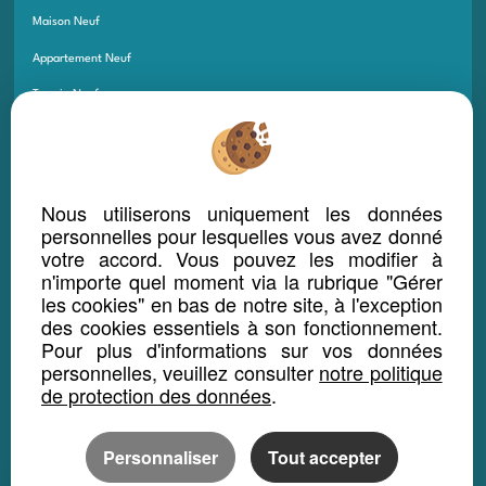
Maison Neuf
Appartement Neuf
Terrain Neuf
Programmes Neufs
Local Bureau Commerce Neuf
Maison Et Appartement Neuf
Nous utiliserons uniquement les données
personnelles pour lesquelles vous avez donné
Appartement Et Local Neuf
votre accord. Vous pouvez les modifier à
n'importe quel moment via la rubrique "Gérer
les cookies" en bas de notre site, à l'exception
LOCATION SAISONNIÈRE
des cookies essentiels à son fonctionnement.
Maison location saisonnière
Pour plus d'informations sur vos données
personnelles, veuillez consulter
notre politique
Appartement location saisonnière
de protection des données
.
Local bureau location saisonnière
Propriété location saisonnière
Personnaliser
Tout accepter