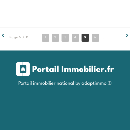
1
2
3
4
5
6
7
8
9
Page 5 / 11
Portail immobilier national by adaptimmo ©