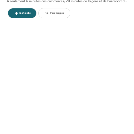
À seulement 6 minutes des commerces, 20 minutes de la gare et de l'aéroport de Bergerac, 30 minutes du centre de...
Détails
Partager