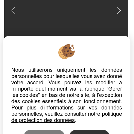
ref. n° 4385
PROPRIÉTÉ
SAINT JEAN DE VEDAS
Nous utiliserons uniquement les données
Prix : 1 298 000 €*
personnelles pour lesquelles vous avez donné
votre accord. Vous pouvez les modifier à
n'importe quel moment via la rubrique "Gérer
Rare secteur prisé proche Montpellier St Jean de Védas
A Vendre Hérault sur un secteur très prisé: St Jean de Védas
les cookies" en bas de notre site, à l'exception
Demeure d'exception aux volumes généreux , au coeur d'un...
des cookies essentiels à son fonctionnement.
Pour plus d'informations sur vos données
Détails
Partager
personnelles, veuillez consulter
notre politique
de protection des données
.