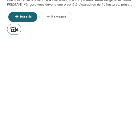
Une chartreuse au coeur de 45 hectares, vue somptueuse, entre Bergerac et Sarlat
PRESTANT Périgord vous dévoile une propriété d'exception de 45 hectares, préservée de toute nuisance, nichée en position...
Détails
Partager