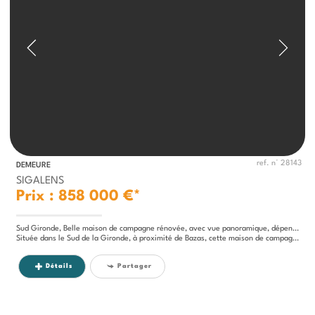
ref. n° 28143
DEMEURE
SIGALENS
Prix : 858 000 €*
Sud Gironde, Belle maison de campagne rénovée, avec vue panoramique, dépendances et piscine..11 hectares
Située dans le Sud de la Gironde, à proximité de Bazas, cette maison de campagne offre une vue magnifique sur le...
Détails
Partager