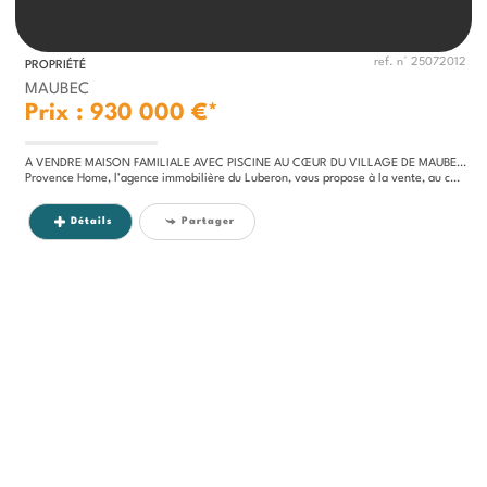
ref. n° 25072012
PROPRIÉTÉ
MAUBEC
Prix : 930 000 €*
À VENDRE MAISON FAMILIALE AVEC PISCINE AU CŒUR DU VILLAGE DE MAUBEC, BEAUX VOLUMES ET VUE SUR LE LUBERON
Provence Home, l’agence immobilière du Luberon, vous propose à la vente, au cœur du charmant village de Maubec, une...
Détails
Partager