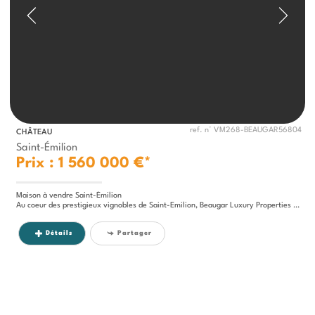
ref. n° VM268-BEAUGAR56804
CHÂTEAU
Saint-Émilion
Prix : 1 560 000 €*
Maison à vendre Saint-Émilion
Au coeur des prestigieux vignobles de Saint-Emilion, Beaugar Luxury Properties vous invite à découvrir ce somptueux...
Détails
Partager