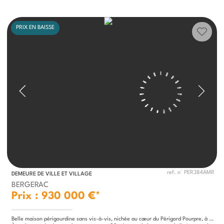
PRIX EN BAISSE
ref. n° PER384AMR
DEMEURE DE VILLE ET VILLAGE
BERGERAC
Prix : 930 000 €*
Belle maison périgourdine sans vis-à-vis, nichée au cœur du Périgord Pourpre, à deux pas des sites touristiques et des prestigieux vignobles.