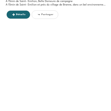
A 15min de Saint- Emilion, Belle Demeure de campagne
A 15min de Saint- Emilion et près du village de Branne, dans un bel environnement, cette ancienne ferme en pierre et...
Détails
Partager