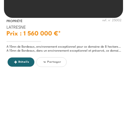
ref. n° 25002
PROPRIÉTÉ
LATRESNE
Prix : 1 560 000 €*
A 15mn de Bordeaux, environnement exceptionnel pour ce domaine de 8 hectares avec 3 maisons
A 15mn de Bordeaux, dans un environnement exceptionnel et préservé, ce domaine de 8 hectares est composé de 3 maisons,...
Détails
Partager