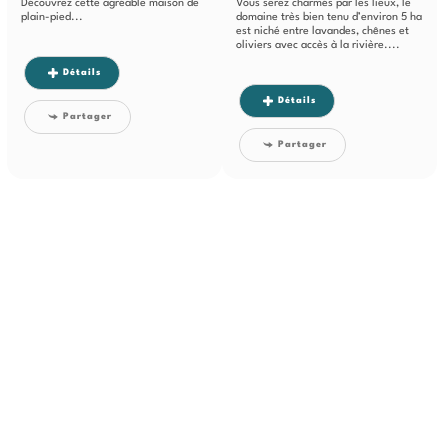
Découvrez cette agréable maison de
Vous serez charmés par les lieux, le
plain-pied...
domaine très bien tenu d’environ 5 ha
est niché entre lavandes, chênes et
oliviers avec accès à la rivière....
Détails
Détails
Partager
Partager