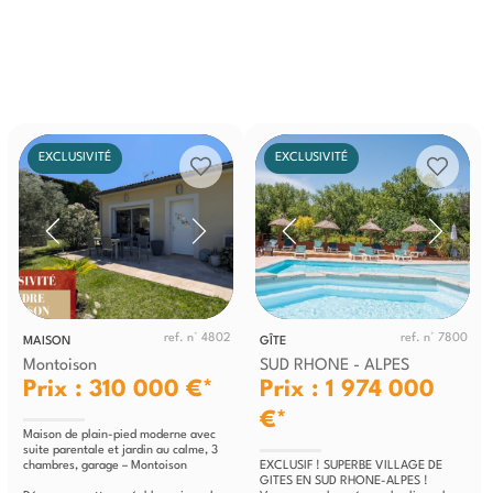
EXCLUSIVITÉ
EXCLUSIVITÉ
ref. n° 4802
ref. n° 7800
MAISON
GÎTE
Montoison
SUD RHONE - ALPES
Prix : 310 000 €*
Prix : 1 974 000
€*
Maison de plain-pied moderne avec
suite parentale et jardin au calme, 3
chambres, garage – Montoison
EXCLUSIF ! SUPERBE VILLAGE DE
GITES EN SUD RHONE-ALPES !