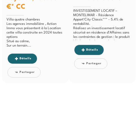
€*
CC
INVESTISSEMENT LOCATIF –
MONTELIMAR - Résidence
Villa quatre chambres
Appart'City Classic*** - 5.4% de
Les agences immobilière , Action
rentabilité.
Immo vous présentent à la Location
Réalisez un investissement locatif
cette villa construite en 2024 toutes
sécurisé en résidence d’Affaires sans
options
les contraintes de gestion : le produit
Situé au calme,
idéal pour bâtir un patrimoine...
Sur un terrain...
Détails
Détails
Partager
Partager