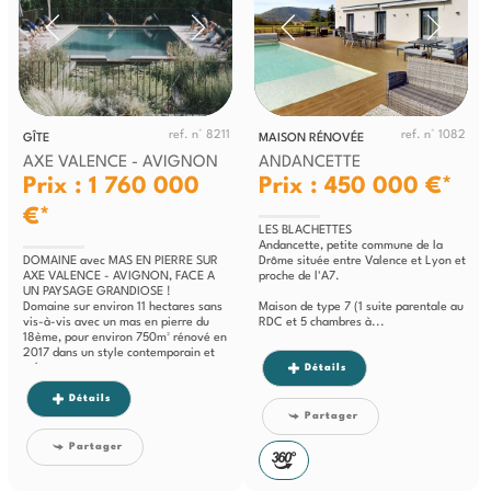
ref. n° 8211
ref. n° 1082
GÎTE
MAISON RÉNOVÉE
AXE VALENCE - AVIGNON
ANDANCETTE
Prix : 1 760 000
Prix : 450 000 €*
€*
LES BLACHETTES
Andancette, petite commune de la
DOMAINE avec MAS EN PIERRE SUR
Drôme située entre Valence et Lyon et
AXE VALENCE - AVIGNON, FACE A
proche de l'A7.
UN PAYSAGE GRANDIOSE !
Domaine sur environ 11 hectares sans
Maison de type 7 (1 suite parentale au
vis-à-vis avec un mas en pierre du
RDC et 5 chambres à...
18ème, pour environ 750m² rénové en
2017 dans un style contemporain et
sobre,...
Détails
Détails
Partager
Partager