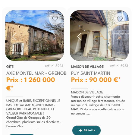
ref. n° 8234
ref. n° 5953
GÎTE
MAISON DE VILLAGE
AXE MONTELIMAR - GRENOBLE
PUY SAINT MARTIN
Prix : 1 260 000
Prix : 90 000 €*
€*
MAISON DE VILLAGE
Venez découvrir cette charmante
UNIQUE et RARE, EXCEPTIONNELLE
maison de village à restaurer, située
BASTIDE sur AXE MONTELIMAR -
au coeur du village de PUY SAINT
GRENOBLE BEAU POTENTIEL ET
MARTIN dans une ruelle calme sans
VALEUR PATRIMONIALE !
nuisances....
Grand Gîte de Groupes de 20
chambres, plusieurs salles d’activité,
Prairie 2ha.
Maison des propriétaires en pierre
Détails
attenante mais INDEPENDANTE de...