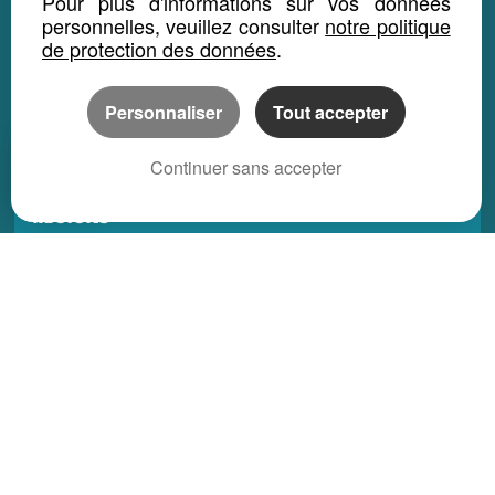
Pour plus d'informations sur vos données
LOCATION SAISONNIÈRE
personnelles, veuillez consulter
notre politique
de protection des données
.
Maison location saisonnière
Appartement location saisonnière
Personnaliser
Tout accepter
Local bureau location saisonnière
Propriété location saisonnière
Continuer sans accepter
REGIONS
Alsace
Aquitaine
Auvergne
Basse-Normandie
Bourgogne
Bretagne
Centre