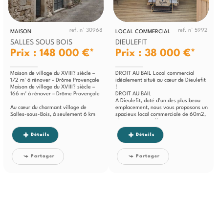
ref. n° 30968
ref. n° 5992
MAISON
LOCAL COMMERCIAL
SALLES SOUS BOIS
DIEULEFIT
Prix : 148 000 €*
Prix : 38 000 €*
Maison de village du XVIII? siècle –
DROIT AU BAIL Local commercial
172 m² à rénover – Drôme Provençale
idéalement situé au cœur de Dieulefit
Maison de village du XVIII? siècle –
!
166 m² à rénover – Drôme Provençale
DROIT AU BAIL
A Dieulefit, doté d'un des plus beau
Au cœur du charmant village de
emplacement, nous vous proposons un
Salles-sous-Bois, à seulement 6 km
spacieux local commerciale de 60m2,
de...
plus une cave, offrant un...
Détails
Détails
Partager
Partager