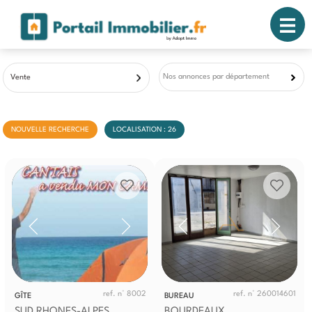
Nos annonces par département
Vente
NOUVELLE RECHERCHE
LOCALISATION : 26
ref. n° 8002
ref. n° 260014601
GÎTE
BUREAU
SUD RHONES-ALPES
BOURDEAUX