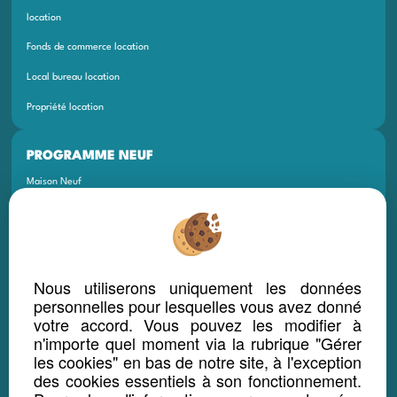
location
Fonds de commerce location
Local bureau location
Propriété location
PROGRAMME NEUF
Maison Neuf
Appartement Neuf
Terrain Neuf
Programmes Neufs
Nous utiliserons uniquement les données
personnelles pour lesquelles vous avez donné
Local Bureau Commerce Neuf
votre accord. Vous pouvez les modifier à
Maison Et Appartement Neuf
n'importe quel moment via la rubrique "Gérer
les cookies" en bas de notre site, à l'exception
Appartement Et Local Neuf
des cookies essentiels à son fonctionnement.