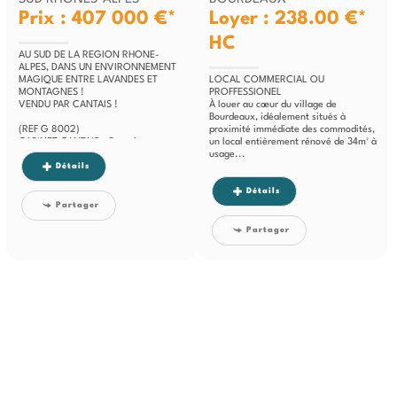
Prix : 407 000 €*
Loyer : 238.00 €*
HC
AU SUD DE LA REGION RHONE-
ALPES, DANS UN ENVIRONNEMENT
MAGIQUE ENTRE LAVANDES ET
LOCAL COMMERCIAL OU
MONTAGNES !
PROFFESSIONEL
VENDU PAR CANTAIS !
À louer au cœur du village de
Bourdeaux, idéalement situés à
(REF G 8002)
proximité immédiate des commodités,
CABINET CANTAIS - Pascal
un local entièrement rénové de 34m² à
GOUVERNAYRE E.I - 04 67 27 20 00
usage...
- Plus d'informations sur
Détails
www.cabinetcantais.com -...
Détails
Partager
Partager