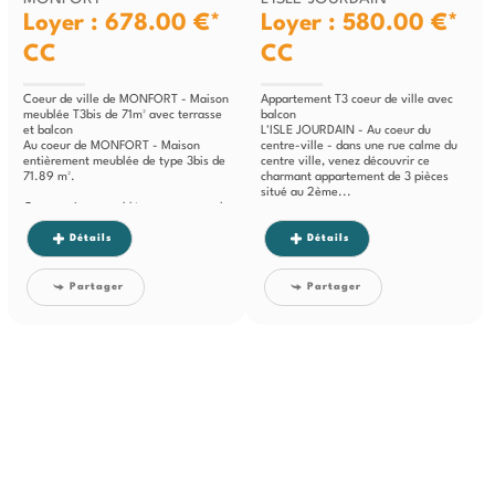
Loyer : 678.00 €*
Loyer : 580.00 €*
CC
CC
Coeur de ville de MONFORT - Maison
Appartement T3 coeur de ville avec
meublée T3bis de 71m² avec terrasse
balcon
et balcon
L'ISLE JOURDAIN - Au coeur du
Au coeur de MONFORT - Maison
centre-ville - dans une rue calme du
entièrement meublée de type 3bis de
centre ville, venez découvrir ce
71.89 m².
charmant appartement de 3 pièces
situé au 2ème...
Cette maison meublée se compose de
:
- Au sous-sol : une ancienne cave...
Détails
Détails
Partager
Partager