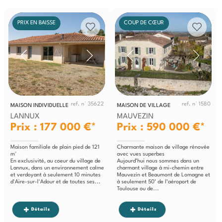
PRIX EN BAISSE
COUP DE CŒUR
ref. n° 35622
ref. n° 1580
MAISON INDIVIDUELLE
MAISON DE VILLAGE
LANNUX
MAUVEZIN
Prix : 177 000 €*
Prix : 590 000 €*
Maison familiale de plain pied de 121
Charmante maison de village rénovée
m²
avec vues superbes
En exclusivité, au coeur du village de
Aujourd’hui nous sommes dans un
Lannux, dans un environnement calme
charmant village à mi-chemin entre
et verdoyant à seulement 10 minutes
Mauvezin et Beaumont de Lomagne et
d'Aire-sur-l'Adour et de toutes ses...
à seulement 50’ de l’aéroport de
Toulouse ou de...
Détails
Détails