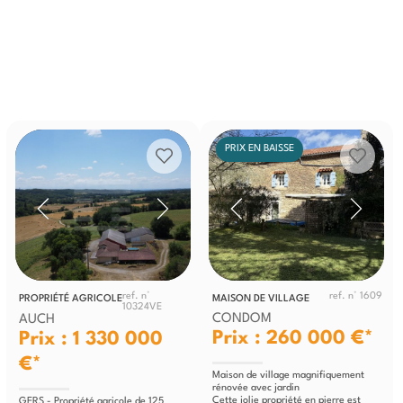
PRIX EN BAISSE
ref. n°
ref. n° 1609
PROPRIÉTÉ AGRICOLE
MAISON DE VILLAGE
10324VE
CONDOM
AUCH
Prix : 260 000 €*
Prix : 1 330 000
€*
Maison de village magnifiquement
rénovée avec jardin
Cette jolie propriété en pierre est
GERS - Propriété agricole de 125