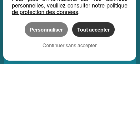
LOCATION SAISONNIÈRE
personnelles, veuillez consulter
notre politique
de protection des données
.
Maison location saisonnière
Appartement location saisonnière
Personnaliser
Tout accepter
Local bureau location saisonnière
Propriété location saisonnière
Continuer sans accepter
REGIONS
Alsace
Aquitaine
Auvergne
Basse-Normandie
Bourgogne
Bretagne
Centre