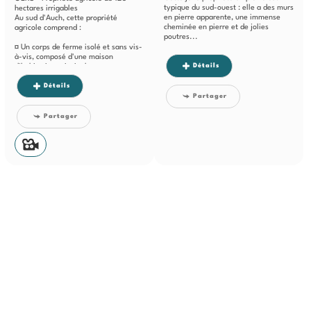
typique du sud-ouest : elle a des murs
hectares irrigables
en pierre apparente, une immense
Au sud d'Auch, cette propriété
cheminée en pierre et de jolies
agricole comprend :
poutres...
¤ Un corps de ferme isolé et sans vis-
à-vis, composé d'une maison
Détails
d'habitation principale et...
Détails
Partager
Partager