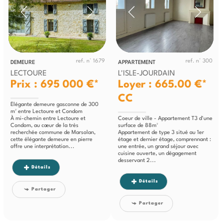
ref. n° 1679
ref. n° 300
DEMEURE
APPARTEMENT
LECTOURE
L'ISLE-JOURDAIN
Prix : 695 000 €*
Loyer : 665.00 €*
CC
Élégante demeure gasconne de 300
m² entre Lectoure et Condom
À mi-chemin entre Lectoure et
Coeur de ville - Appartement T3 d'une
Condom, au cœur de la très
surface de 88m²
recherchée commune de Marsolan,
Appartement de type 3 situé au 1er
cette élégante demeure en pierre
étage et dernier étage, comprennant :
offre une interprétation...
une entrée, un grand séjour avec
cuisine ouverte, un dégagement
desservant 2...
Détails
Détails
Partager
Partager