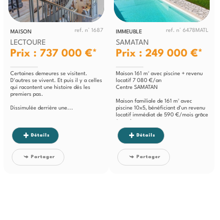
ref. n° 1687
ref. n° 6478MATL
MAISON
IMMEUBLE
LECTOURE
SAMATAN
Prix : 737 000 €*
Prix : 249 000 €*
Certaines demeures se visitent.
Maison 161 m² avec piscine + revenu
D'autres se vivent. Et puis il y a celles
locatif 7 080 €/an
qui racontent une histoire dès les
Centre SAMATAN
premiers pas.
Maison familiale de 161 m² avec
Dissimulée derrière une...
piscine 10x5, bénéficiant d'un revenu
locatif immédiat de 590 €/mois grâce
à son logement...
Détails
Détails
Partager
Partager