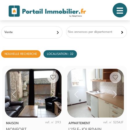
Nos annonces par département
Vente
NOUVELLE RECHERCHE
LOCALISATION : 32
ref. n° 293
ref. n° 5254JF
MAISON
APPARTEMENT
MONFORT
L'ISLE-JOURDAIN