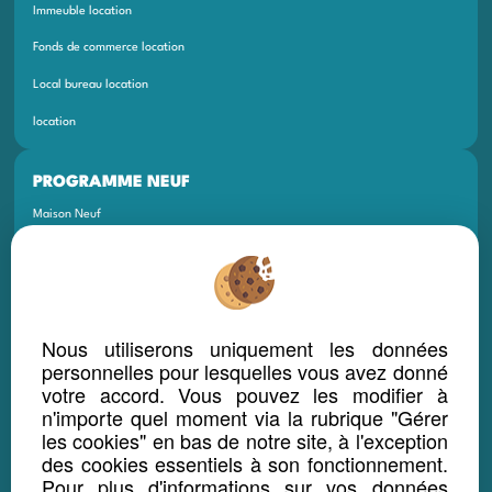
Immeuble location
Fonds de commerce location
Local bureau location
location
PROGRAMME NEUF
Maison Neuf
Appartement Neuf
Terrain Neuf
Programmes Neufs
Nous utiliserons uniquement les données
Local Bureau Commerce Neuf
personnelles pour lesquelles vous avez donné
votre accord. Vous pouvez les modifier à
Maison Et Appartement Neuf
n'importe quel moment via la rubrique "Gérer
les cookies" en bas de notre site, à l'exception
Appartement Et Local Neuf
des cookies essentiels à son fonctionnement.
Pour plus d'informations sur vos données