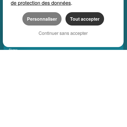
de protection des données
.
Appartement location saisonnière
Local bureau location saisonnière
Personnaliser
Tout accepter
Propriété location saisonnière
Continuer sans accepter
REGIONS
Alsace
Aquitaine
Auvergne
Basse-Normandie
Bourgogne
Bretagne
Centre
Champagne Ardenne
Franche-Comté