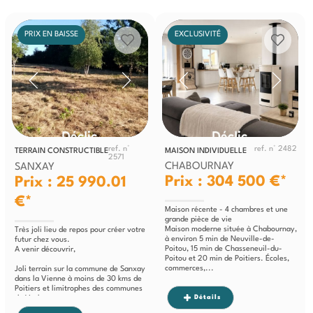
PRIX EN BAISSE
EXCLUSIVITÉ
ref. n°
ref. n° 2482
TERRAIN CONSTRUCTIBLE
MAISON INDIVIDUELLE
2571
CHABOURNAY
SANXAY
Prix : 304 500 €*
Prix : 25 990.01
€*
Maison récente - 4 chambres et une
grande pièce de vie
Maison moderne située à Chabournay,
Très joli lieu de repos pour créer votre
à environ 5 min de Neuville-de-
futur chez vous.
Poitou, 15 min de Chasseneuil-du-
A venir découvrir,
Poitou et 20 min de Poitiers. Écoles,
commerces,...
Joli terrain sur la commune de Sanxay
dans la Vienne à moins de 30 kms de
Poitiers et limitrophes des communes
Détails
de Vasles et...