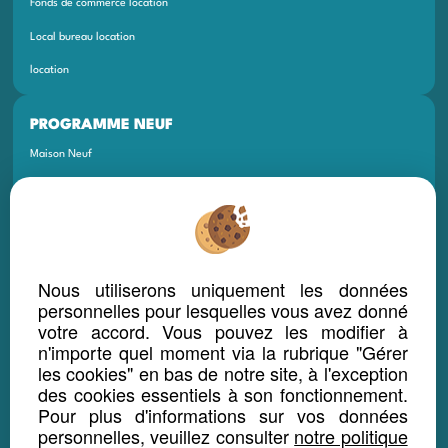
Fonds de commerce location
Local bureau location
location
PROGRAMME NEUF
Maison Neuf
Appartement Neuf
Terrain Neuf
Programmes Neufs
Nous utiliserons uniquement les données
Local Bureau Commerce Neuf
personnelles pour lesquelles vous avez donné
Maison Et Appartement Neuf
votre accord. Vous pouvez les modifier à
n'importe quel moment via la rubrique "Gérer
Appartement Et Local Neuf
les cookies" en bas de notre site, à l'exception
des cookies essentiels à son fonctionnement.
Pour plus d'informations sur vos données
LOCATION SAISONNIÈRE
personnelles, veuillez consulter
notre politique
Maison location saisonnière