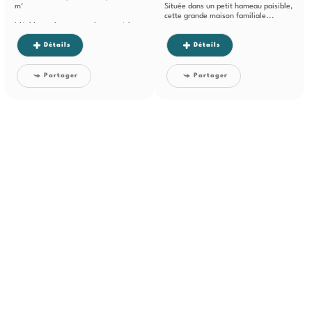
m²
Située dans un petit hameau paisible,
cette grande maison familiale...
Idéal investisseur ou primo-accédant
avec projet locatif
Détails
Détails
Situé dans un...
Partager
Partager