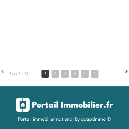
1
2
3
4
5
6
7
8
9
Page 1 / 10
Portail immobilier national by adaptimmo ©