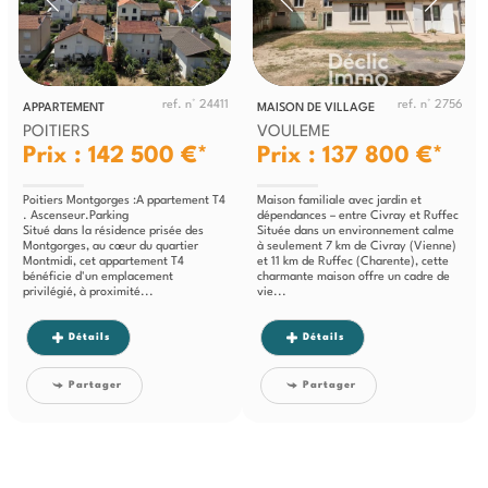
ref. n° 24411
ref. n° 2756
APPARTEMENT
MAISON DE VILLAGE
POITIERS
VOULEME
Prix : 142 500 €*
Prix : 137 800 €*
Poitiers Montgorges :A ppartement T4
Maison familiale avec jardin et
. Ascenseur.Parking
dépendances – entre Civray et Ruffec
Situé dans la résidence prisée des
Située dans un environnement calme
Montgorges, au cœur du quartier
à seulement 7 km de Civray (Vienne)
Montmidi, cet appartement T4
et 11 km de Ruffec (Charente), cette
bénéficie d'un emplacement
charmante maison offre un cadre de
privilégié, à proximité...
vie...
Détails
Détails
Partager
Partager