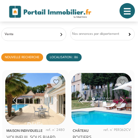
Nos annonces par département
Vente
NOUVELLE RECHERCHE
LOCALISATION : 86
ref. n° 2480
ref. n° PER362CV
MAISON INDIVIDUELLE
CHÂTEAU
VOUNEUIL SOUS BIARD
POITIERS