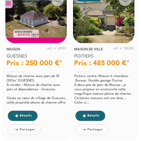
ref. n° 2957
ref. n° 24343
MAISON
MAISON DE VILLE
GUESNES
POITIERS
Prix : 250 000 €*
Prix : 485 000 €*
Maison de charme avec parc de 18
Poitiers centre: Maison 6 chambres
000m² GIUESNES
.Bureau. Double garage Piscine
À vendre – Maison de charme avec
A deux pas du parc de Blossac , je
parc et dépendances – Guesnes
vous propose en exclusivité cette
magnifique maison pleine de charme .
Située au cœur du village de Guesnes,
Certaines maisons ont une âme...
cette propriété pleine de charme offre
Celle-ci...
un...
Détails
Détails
Partager
Partager