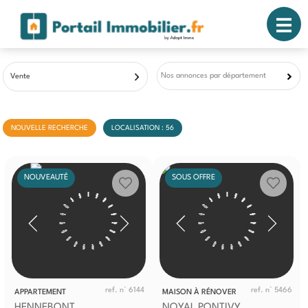
Nos annonces par département
Vente
NOUVELLE RECHERCHE
LOCALISATION : 56
NOUVEAUTÉ
SOUS OFFRE
ref. n° 6144
ref. n° 5466
APPARTEMENT
MAISON À RÉNOVER
HENNEBONT
NOYAL PONTIVY