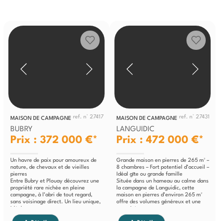
ref. n° 27417
ref. n° 27431
MAISON DE CAMPAGNE
MAISON DE CAMPAGNE
BUBRY
LANGUIDIC
Prix : 372 000 €*
Prix : 472 000 €*
Un havre de paix pour amoureux de
Grande maison en pierres de 265 m² –
nature, de chevaux et de vieilles
8 chambres – Fort potentiel d’accueil –
pierres
Idéal gîte ou grande famille
Entre Bubry et Plouay découvrez une
Située dans un hameau au calme dans
propriété rare nichée en pleine
la campagne de Languidic, cette
campagne, à l’abri de tout regard,
maison en pierres d’environ 265 m²
sans voisinage direct. Un lieu unique,
offre des volumes généreux et une
idéal...
capacité...