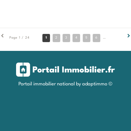
1
2
3
4
5
6
7
8
9
Page 1 / 24
Portail immobilier national by adaptimmo ©