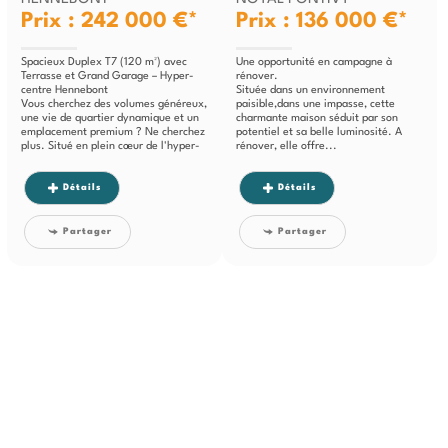
Prix : 242 000 €*
Prix : 136 000 €*
Spacieux Duplex T7 (120 m²) avec
Une opportunité en campagne à
Terrasse et Grand Garage – Hyper-
rénover.
centre Hennebont
Située dans un environnement
Vous cherchez des volumes généreux,
paisible,dans une impasse, cette
une vie de quartier dynamique et un
charmante maison séduit par son
emplacement premium ? Ne cherchez
potentiel et sa belle luminosité. A
plus. Situé en plein cœur de l'hyper-
rénover, elle offre...
centre...
Détails
Détails
Partager
Partager