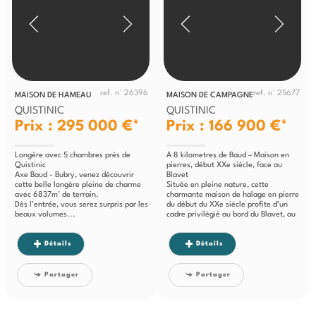
ref. n° 26396
ref. n° 25677
MAISON DE HAMEAU
MAISON DE CAMPAGNE
QUISTINIC
QUISTINIC
Prix : 295 000 €*
Prix : 166 900 €*
Longère avec 5 chambres près de
À 8 kilometres de Baud – Maison en
Quistinic
pierres, début XXe siècle, face au
Axe Baud - Bubry, venez découvrir
Blavet
cette belle longère pleine de charme
Située en pleine nature, cette
avec 6837m² de terrain.
charmante maison de halage en pierre
Dès l’entrée, vous serez surpris par les
du début du XXe siècle profite d’un
beaux volumes...
cadre privilégié au bord du Blavet, au
cœur...
Détails
Détails
Partager
Partager