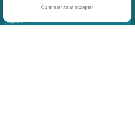
REGIONS
Continuer sans accepter
Alsace
Aquitaine
Auvergne
Basse-Normandie
Bourgogne
Bretagne
Centre
Champagne Ardenne
Franche-Comté
Haute-Normandie
Ile-de-France
Languedoc Roussillon
Limousin