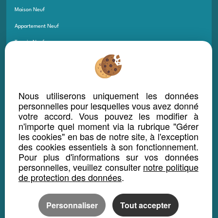
Maison Neuf
Appartement Neuf
Terrain Neuf
Programmes Neufs
Local Bureau Commerce Neuf
Maison Et Appartement Neuf
Nous utiliserons uniquement les données
personnelles pour lesquelles vous avez donné
Appartement Et Local Neuf
votre accord. Vous pouvez les modifier à
n'importe quel moment via la rubrique "Gérer
les cookies" en bas de notre site, à l'exception
LOCATION SAISONNIÈRE
des cookies essentiels à son fonctionnement.
Maison location saisonnière
Pour plus d'informations sur vos données
personnelles, veuillez consulter
notre politique
Appartement location saisonnière
de protection des données
.
Local bureau location saisonnière
Propriété location saisonnière
Personnaliser
Tout accepter