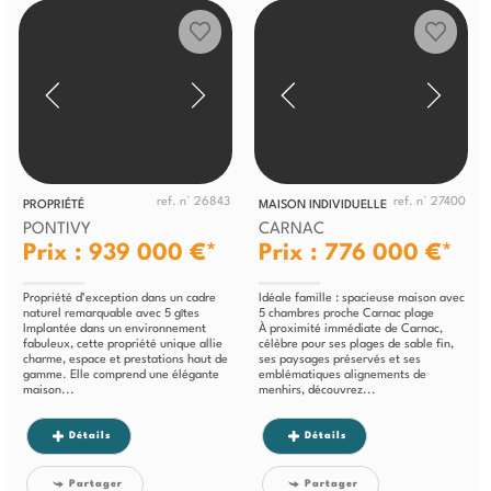
ref. n° 26843
ref. n° 27400
PROPRIÉTÉ
MAISON INDIVIDUELLE
PONTIVY
CARNAC
Prix : 939 000 €*
Prix : 776 000 €*
Propriété d’exception dans un cadre
Idéale famille : spacieuse maison avec
naturel remarquable avec 5 gîtes
5 chambres proche Carnac plage
Implantée dans un environnement
À proximité immédiate de Carnac,
fabuleux, cette propriété unique allie
célèbre pour ses plages de sable fin,
charme, espace et prestations haut de
ses paysages préservés et ses
gamme. Elle comprend une élégante
emblématiques alignements de
maison...
menhirs, découvrez...
Détails
Détails
Partager
Partager