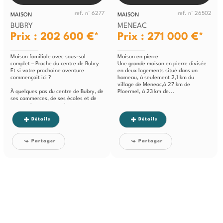
ref. n° 6277
ref. n° 26502
MAISON
MAISON
BUBRY
MENEAC
Prix : 202 600 €*
Prix : 271 000 €*
Maison familiale avec sous-sol
Maison en pierre
complet – Proche du centre de Bubry
Une grande maison en pierre divisée
Et si votre prochaine aventure
en deux logements situé dans un
commençait ici ?
hameau, à seulement 2,1 km du
village de Meneac,à 27 km de
À quelques pas du centre de Bubry, de
Ploermel, à 23 km de...
ses commerces, de ses écoles et de
ses services, cette maison...
Détails
Détails
Partager
Partager