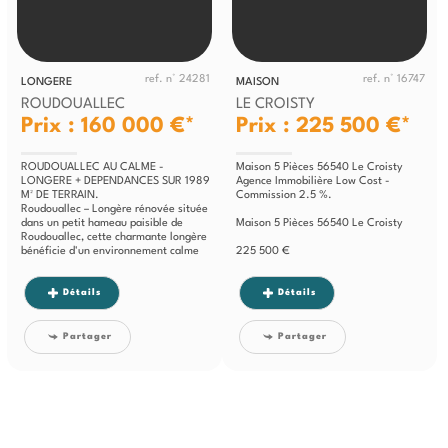
ref. n° 24281
ref. n° 16747
LONGERE
MAISON
ROUDOUALLEC
LE CROISTY
Prix : 160 000 €*
Prix : 225 500 €*
ROUDOUALLEC AU CALME -
Maison 5 Pièces 56540 Le Croisty
LONGERE + DEPENDANCES SUR 1989
Agence Immobilière Low Cost -
M² DE TERRAIN.
Commission 2.5 %.
Roudouallec – Longère rénovée située
dans un petit hameau paisible de
Maison 5 Pièces 56540 Le Croisty
Roudouallec, cette charmante longère
bénéficie d'un environnement calme
225 500 €
et...
Honoraires : 2,5 % TTC
Détails
Détails
inclus charge...
Partager
Partager