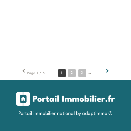
1
2
3
4
5
6
Page 1 / 6
Portail immobilier national by adaptimmo ©