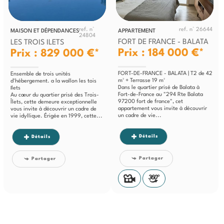
ref. n°
ref. n° 26644
MAISON ET DÉPENDANCES
APPARTEMENT
24804
FORT DE FRANCE - BALATA
LES TROIS ILETS
Prix : 184 000 €*
Prix : 829 000 €*
FORT-DE-FRANCE - BALATA | T2 de 42
Ensemble de trois unités
m² + Terrasse 19 m²
d'hébergement. a la wallon les tois
Dans le quartier prisé de Balata à
îlets
Fort-de-France au "294 Rte Balata
Au cœur du quartier prisé des Trois-
97200 fort de france", cet
Îlets, cette demeure exceptionnelle
appartement vous invite à découvrir
vous invite à découvrir un cadre de
un cadre de vie...
vie idyllique. Érigée en 1999, cette...
Détails
Détails
Partager
Partager