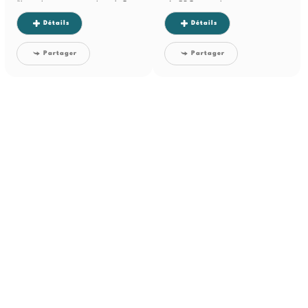
d'investissement exceptionnel. Cet
- Au RDC, une suite...
immeuble,...
Détails
Détails
Partager
Partager