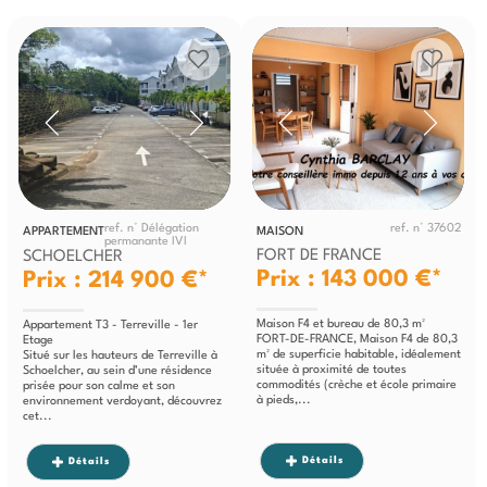
ref. n° Délégation
ref. n° 37602
APPARTEMENT
MAISON
permanante IVI
FORT DE FRANCE
SCHOELCHER
Prix : 143 000 €*
Prix : 214 900 €*
Maison F4 et bureau de 80,3 m²
Appartement T3 - Terreville - 1er
FORT-DE-FRANCE, Maison F4 de 80,3
Etage
m² de superficie habitable, idéalement
Situé sur les hauteurs de Terreville à
située à proximité de toutes
Schoelcher, au sein d’une résidence
commodités (crèche et école primaire
prisée pour son calme et son
à pieds,...
environnement verdoyant, découvrez
cet...
Détails
Détails