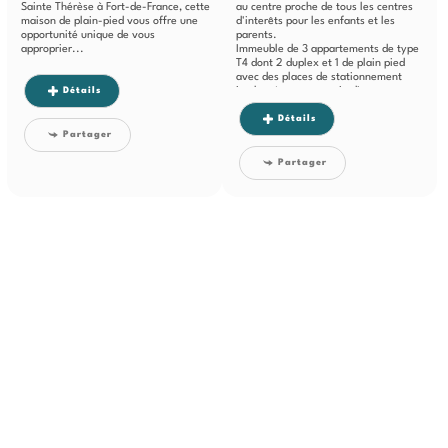
Sainte Thérèse à Fort-de-France, cette
au centre proche de tous les centres
maison de plain-pied vous offre une
d'interêts pour les enfants et les
opportunité unique de vous
parents.
approprier...
Immeuble de 3 appartements de type
T4 dont 2 duplex et 1 de plain pied
avec des places de stationnement
Détails
implanté sur un terrain d'une
superficie...
Détails
Partager
Partager