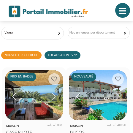
Nos annonces par département
Vente
NOUVELLE RECHERCHE
LOCALISATION : 972
PRIX EN BAISSE
NOUVEAUTÉ
ref. n° 108
ref. n° 40150
MAISON
MAISON
CASE PILOTE
DUCOS