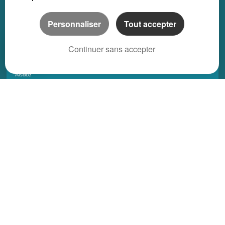
Local bureau location saisonnière
Personnaliser
Tout accepter
Propriété location saisonnière
Continuer sans accepter
REGIONS
Alsace
Aquitaine
Auvergne
Basse-Normandie
Bourgogne
Bretagne
Centre
Champagne Ardenne
Franche-Comté