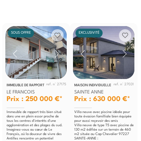
SOUS OFFRE
EXCLUSIVITÉ
ref. n° 27175
ref. n° 27031
IMMEUBLE DE RAPPORT
MAISON INDIVIDUELLE
LE FRANCOIS
SAINTE ANNE
Prix : 250 000 €*
Prix : 630 000 €*
Immeuble de rapport très bien situé
Villa neuve avec piscine idéale pour
dans une en plein essor proche de
toute èvasion familliale bien équipée
tous les centres d'interêts d'une
pour aussi reçevoir des amis
agglomération et des plages du sud.
Villa neuve de type T5 avec piscine de
Imaginez-vous au cœur de Le
130 m2 édifiée sur un terrain de 460
François, où la douceur de vivre des
m2 située au Cap Chevalier 97227
Antilles rencontre un potentiel
SAINTE-ANNE :