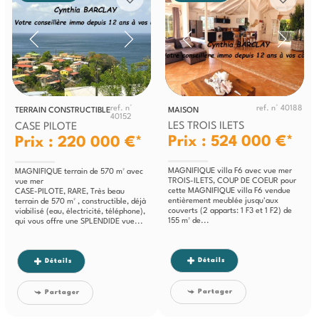
ref. n°
ref. n° 40188
TERRAIN CONSTRUCTIBLE
MAISON
40152
LES TROIS ILETS
CASE PILOTE
Prix : 524 000 €*
Prix : 220 000 €*
MAGNIFIQUE villa F6 avec vue mer
MAGNIFIQUE terrain de 570 m² avec
TROIS-ILETS, COUP DE COEUR pour
vue mer
cette MAGNIFIQUE villa F6 vendue
CASE-PILOTE, RARE, Très beau
entièrement meublée jusqu'aux
terrain de 570 m² , constructible, déjà
couverts (2 apparts: 1 F3 et 1 F2) de
viabilisé (eau, électricité, téléphone),
155 m² de...
qui vous offre une SPLENDIDE vue...
Détails
Détails
Partager
Partager