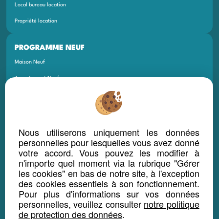
Local bureau location
Propriété location
PROGRAMME NEUF
Maison Neuf
Appartement Neuf
Terrain Neuf
Programmes Neufs
Local Bureau Commerce Neuf
Nous utiliserons uniquement les données
personnelles pour lesquelles vous avez donné
Maison Et Appartement Neuf
votre accord. Vous pouvez les modifier à
n'importe quel moment via la rubrique "Gérer
Appartement Et Local Neuf
les cookies" en bas de notre site, à l'exception
des cookies essentiels à son fonctionnement.
LOCATION SAISONNIÈRE
Pour plus d'informations sur vos données
personnelles, veuillez consulter
notre politique
Maison location saisonnière
de protection des données
.
Appartement location saisonnière