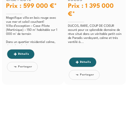
Prix : 599 000 €*
Prix : 1 395 000
€*
Magnifique villa en bois rouge avec
vue mer et soleil couchant!
Villa d’exception – Case-Pilote
DUCOS, RARE, COUP DE COEUR
(Martinique) – 150 m² habitable sur 1
assuré pour ce splendide domaine de
000 m² de terrain
rêve situé dans un véritable petit coin
de Paradis verdoyant, calme et très
Dans un quartier résidentiel calme,
ventilé à...
situé dans les hauteurs...
Détails
Détails
Partager
Partager