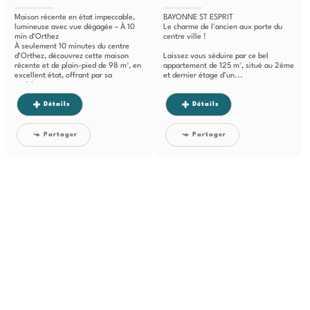
Maison récente en état impeccable,
BAYONNE ST ESPRIT
lumineuse avec vue dégagée – À 10
Le charme de l'ancien aux porte du
min d’Orthez
centre ville !
À seulement 10 minutes du centre
d’Orthez, découvrez cette maison
Laissez vous séduire par ce bel
récente et de plain-pied de 98 m², en
appartement de 125 m², situé au 2éme
excellent état, offrant par sa
et dernier étage d'un...
position...
Détails
Détails
Partager
Partager