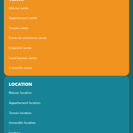
Maison vente
Appartement vente
Terrain vente
Fonds de commerce vente
Propriété vente
Local bureau vente
Immeuble vente
LOCATION
Maison location
Appartement location
Terrain location
Immeuble location
location