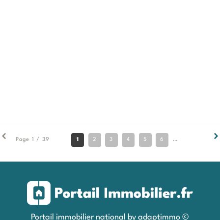
1
2
3
4
5
6
7
8
9
Page 1 / 39
Portail immobilier national by adaptimmo ©