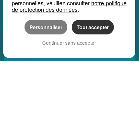
personnelles, veuillez consulter
notre politique
Maison location saisonnière
de protection des données
.
Appartement location saisonnière
Personnaliser
Tout accepter
Local bureau location saisonnière
Propriété location saisonnière
Continuer sans accepter
REGIONS
Alsace
Aquitaine
Auvergne
Basse-Normandie
Bourgogne
Bretagne
Centre
Champagne Ardenne