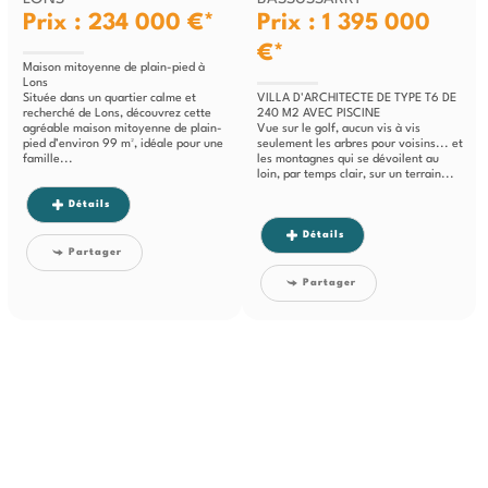
Prix : 234 000 €*
Prix : 1 395 000
€*
Maison mitoyenne de plain-pied à
Lons
Située dans un quartier calme et
VILLA D'ARCHITECTE DE TYPE T6 DE
recherché de Lons, découvrez cette
240 M2 AVEC PISCINE
agréable maison mitoyenne de plain-
Vue sur le golf, aucun vis à vis
pied d’environ 99 m², idéale pour une
seulement les arbres pour voisins... et
famille...
les montagnes qui se dévoilent au
loin, par temps clair, sur un terrain...
Détails
Détails
Partager
Partager