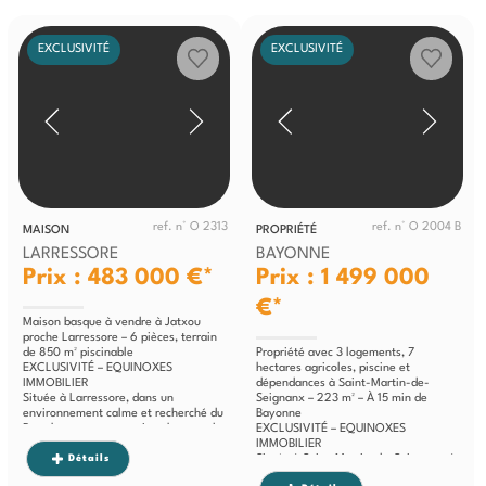
EXCLUSIVITÉ
EXCLUSIVITÉ
ref. n° O 2313
ref. n° O 2004 B
MAISON
PROPRIÉTÉ
LARRESSORE
BAYONNE
Prix : 483 000 €*
Prix : 1 499 000
€*
Maison basque à vendre à Jatxou
proche Larressore – 6 pièces, terrain
de 850 m² piscinable
Propriété avec 3 logements, 7
EXCLUSIVITÉ – EQUINOXES
hectares agricoles, piscine et
IMMOBILIER
dépendances à Saint-Martin-de-
Située à Larressore, dans un
Seignanx – 223 m² – À 15 min de
environnement calme et recherché du
Bayonne
Pays basque, cette maison basque de
EXCLUSIVITÉ – EQUINOXES
caractère aux...
IMMOBILIER
Détails
Située à Saint-Martin-de-Seignanx, à
seulement 15 minutes de Bayonne,