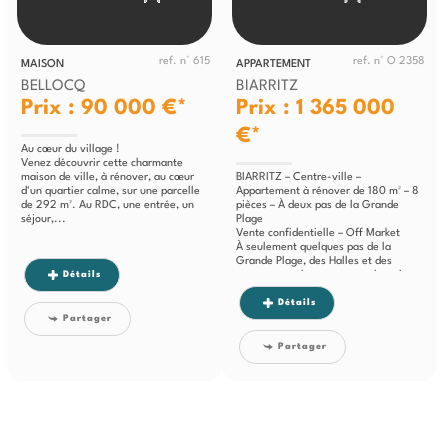
ref. n° 615
ref. n° O 2358
MAISON
APPARTEMENT
BELLOCQ
BIARRITZ
Prix : 90 000 €*
Prix : 1 365 000
€*
Au cœur du village !
Venez découvrir cette charmante
maison de ville, à rénover, au cœur
BIARRITZ – Centre-ville –
d'un quartier calme, sur une parcelle
Appartement à rénover de 180 m² – 8
de 292 m². Au RDC, une entrée, un
pièces – À deux pas de la Grande
séjour,...
Plage
Vente confidentielle – Off Market
À seulement quelques pas de la
Grande Plage, des Halles et des
Détails
commerces, dans une rue calme du
centre-ville de...
Détails
Partager
Partager