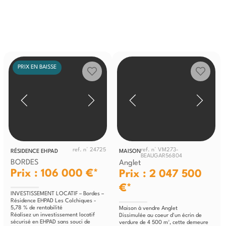
PRIX EN BAISSE
ref. n° 24725
ref. n° VM273-
RÉSIDENCE EHPAD
MAISON
BEAUGAR56804
BORDES
Anglet
Prix : 106 000 €*
Prix : 2 047 500
€*
INVESTISSEMENT LOCATIF – Bordes –
Résidence EHPAD Les Colchiques -
5,78 % de rentabilité
Maison à vendre Anglet
Réalisez un investissement locatif
Dissimulée au coeur d'un écrin de
sécurisé en EHPAD sans souci de
verdure de 4 500 m², cette demeure