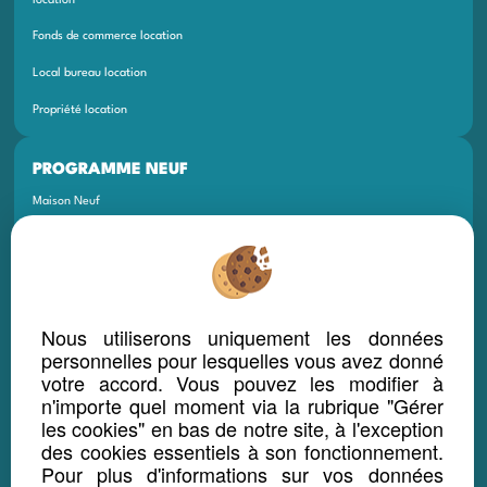
Fonds de commerce location
Local bureau location
Propriété location
PROGRAMME NEUF
Maison Neuf
Appartement Neuf
Terrain Neuf
Programmes Neufs
Nous utiliserons uniquement les données
Local Bureau Commerce Neuf
personnelles pour lesquelles vous avez donné
votre accord. Vous pouvez les modifier à
Maison Et Appartement Neuf
n'importe quel moment via la rubrique "Gérer
Appartement Et Local Neuf
les cookies" en bas de notre site, à l'exception
des cookies essentiels à son fonctionnement.
Pour plus d'informations sur vos données
LOCATION SAISONNIÈRE