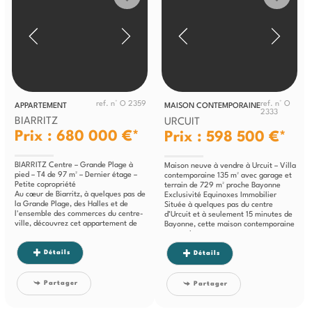
ref. n° O 2359
ref. n° O
APPARTEMENT
MAISON CONTEMPORAINE
2333
BIARRITZ
URCUIT
Prix : 680 000 €*
Prix : 598 500 €*
BIARRITZ Centre – Grande Plage à
Maison neuve à vendre à Urcuit – Villa
pied – T4 de 97 m² – Dernier étage –
contemporaine 135 m² avec garage et
Petite copropriété
terrain de 729 m² proche Bayonne
Au cœur de Biarritz, à quelques pas de
Exclusivité Equinoxes Immobilier
la Grande Plage, des Halles et de
Située à quelques pas du centre
l'ensemble des commerces du centre-
d’Urcuit et à seulement 15 minutes de
ville, découvrez cet appartement de
Bayonne, cette maison contemporaine
type...
construite...
Détails
Détails
Partager
Partager