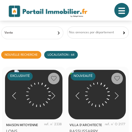
Nos annonces par département
Vente
NOUVELLE RECHERCHE
LOCALISATION : 64
EXCLUSIVITÉ
NOUVEAUTÉ
ref. n° 2338
ref. n° O 2177
MAISON MITOYENNE
VILLA D'ARCHITECTE
LONS
BASSUSSARRY