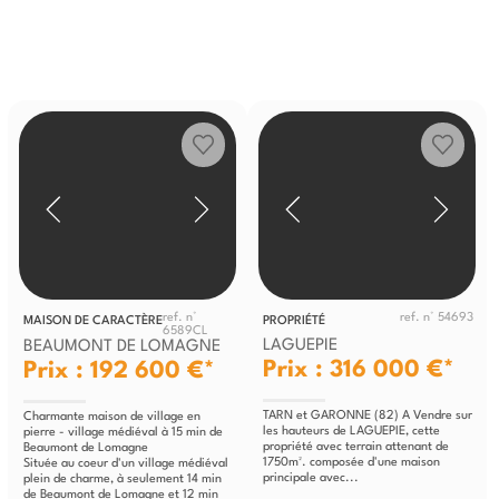
ref. n°
ref. n° 54693
MAISON DE CARACTÈRE
PROPRIÉTÉ
6589CL
LAGUEPIE
BEAUMONT DE LOMAGNE
Prix : 316 000 €*
Prix : 192 600 €*
TARN et GARONNE (82) A Vendre sur
Charmante maison de village en
les hauteurs de LAGUEPIE, cette
pierre - village médiéval à 15 min de
propriété avec terrain attenant de
Beaumont de Lomagne
1750m². composée d'une maison
Située au coeur d'un village médiéval
principale avec...
plein de charme, à seulement 14 min
de Beaumont de Lomagne et 12 min