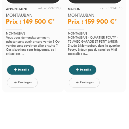
ref. n° 224CP13
ref. n° 224TP15
APPARTEMENT
MAISON
MONTAUBAN
MONTAUBAN
Prix : 149 500 €*
Prix : 159 900 €*
MONTAUBAN
MONTAUBAN
Vous vous demandez comment
MONTAUBAN – QUARTIER POUTY –
acheter sans avoir encore vendu ? Ou
T3 AVEC GARAGE ET PETIT JARDIN
vendre sans savoir où aller ensuite ?
Située à Montauban, dans le quartier
Ces situations sont fréquentes, et il
Pouty, à deux pas du canal du Midi
existe des...
accessible à...
Détails
Détails
Partager
Partager