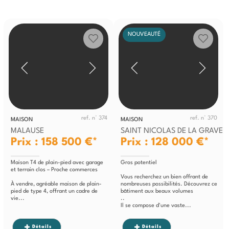
NOUVEAUTÉ
ref. n° 374
ref. n° 370
MAISON
MAISON
MALAUSE
SAINT NICOLAS DE LA GRAVE
Prix : 158 500 €*
Prix : 128 000 €*
Maison T4 de plain-pied avec garage
Gros potentiel
et terrain clos – Proche commerces
Vous recherchez un bien offrant de
À vendre, agréable maison de plain-
nombreuses possibilités. Découvrez ce
pied de type 4, offrant un cadre de
bâtiment aux beaux volumes
vie...
..
Il se compose d'une vaste...
Détails
Détails