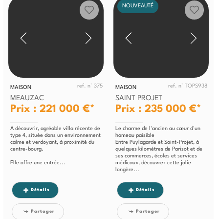
NOUVEAUTÉ
ref. n° 375
ref. n° TOPS938
MAISON
MAISON
MEAUZAC
SAINT PROJET
Prix : 221 000 €*
Prix : 235 000 €*
À découvrir, agréable villa récente de
Le charme de l'ancien au cœur d'un
type 4, située dans un environnement
hameau paisible
calme et verdoyant, à proximité du
Entre Puylagarde et Saint-Projet, à
centre-bourg.
quelques kilomètres de Parisot et de
ses commerces, écoles et services
Elle offre une entrée...
médicaux, découvrez cette jolie
longère...
Détails
Détails
Partager
Partager