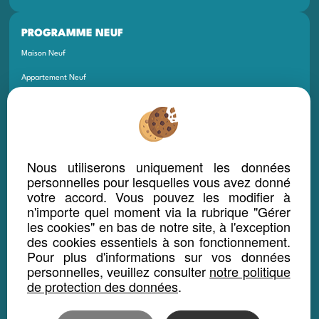
PROGRAMME NEUF
Maison Neuf
Appartement Neuf
Terrain Neuf
Programmes Neufs
Local Bureau Commerce Neuf
Nous utiliserons uniquement les données
Maison Et Appartement Neuf
personnelles pour lesquelles vous avez donné
votre accord. Vous pouvez les modifier à
Appartement Et Local Neuf
n'importe quel moment via la rubrique "Gérer
les cookies" en bas de notre site, à l'exception
LOCATION SAISONNIÈRE
des cookies essentiels à son fonctionnement.
Pour plus d'informations sur vos données
Maison location saisonnière
personnelles, veuillez consulter
notre politique
Appartement location saisonnière
de protection des données
.
Local bureau location saisonnière