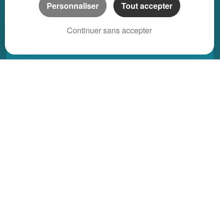
Personnaliser
Tout accepter
Propriété location saisonnière
Continuer sans accepter
REGIONS
Alsace
Aquitaine
Auvergne
Basse-Normandie
Bourgogne
Bretagne
Centre
Champagne Ardenne
Franche-Comté
Haute-Normandie
Ile-de-France