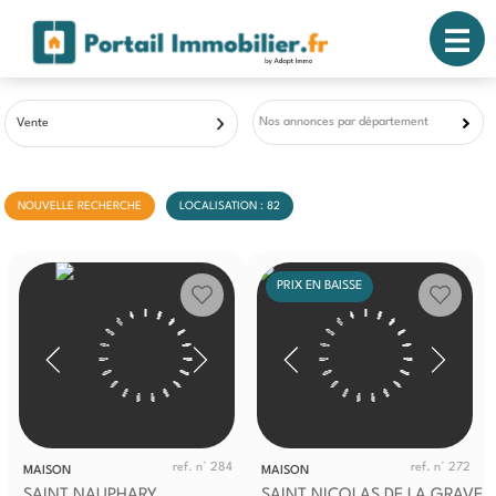
Nos annonces par département
Vente
NOUVELLE RECHERCHE
LOCALISATION : 82
PRIX EN BAISSE
ref. n° 284
ref. n° 272
MAISON
MAISON
SAINT NAUPHARY
SAINT NICOLAS DE LA GRAVE