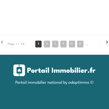
1
2
3
4
5
6
7
8
9
Page 1 / 24
Portail immobilier national by adaptimmo ©