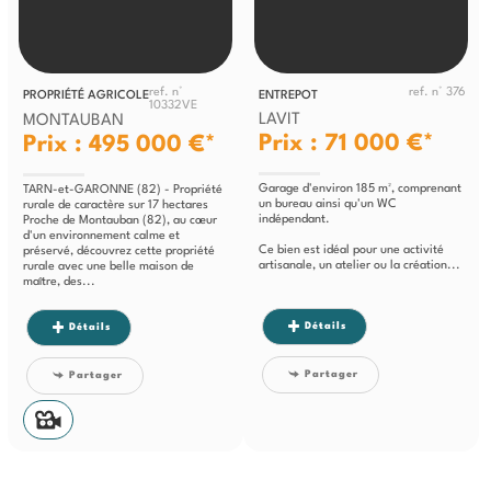
ref. n°
ref. n° 376
PROPRIÉTÉ AGRICOLE
ENTREPOT
10332VE
LAVIT
MONTAUBAN
Prix : 71 000 €*
Prix : 495 000 €*
Garage d'environ 185 m², comprenant
TARN-et-GARONNE (82) - Propriété
un bureau ainsi qu'un WC
rurale de caractère sur 17 hectares
indépendant.
Proche de Montauban (82), au cœur
d'un environnement calme et
Ce bien est idéal pour une activité
préservé, découvrez cette propriété
artisanale, un atelier ou la création...
rurale avec une belle maison de
maître, des...
Détails
Détails
Partager
Partager