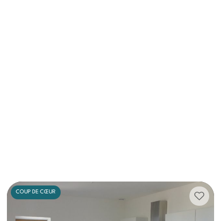
COUP DE CŒUR