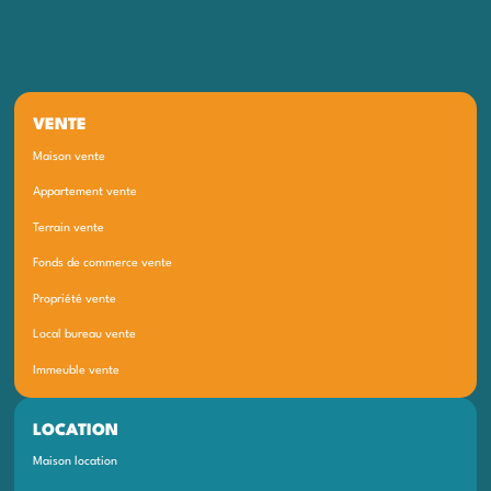
VENTE
Maison vente
Appartement vente
Terrain vente
Fonds de commerce vente
Propriété vente
Local bureau vente
Immeuble vente
LOCATION
Maison location