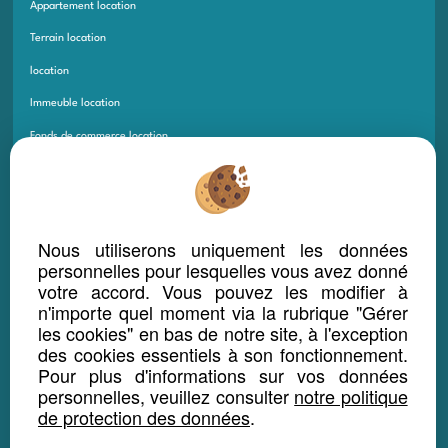
Appartement location
Terrain location
location
Immeuble location
Fonds de commerce location
Local bureau location
Propriété location
Nous utiliserons uniquement les données
PROGRAMME NEUF
personnelles pour lesquelles vous avez donné
votre accord. Vous pouvez les modifier à
Maison Neuf
n'importe quel moment via la rubrique "Gérer
Appartement Neuf
les cookies" en bas de notre site, à l'exception
des cookies essentiels à son fonctionnement.
Terrain Neuf
Pour plus d'informations sur vos données
Programmes Neufs
personnelles, veuillez consulter
notre politique
de protection des données
.
Local Bureau Commerce Neuf
Maison Et Appartement Neuf