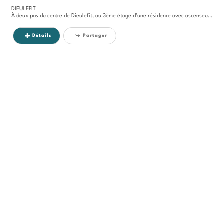
DIEULEFIT
À deux pas du centre de Dieulefit, au 3ème étage d’une résidence avec ascenseur, découvrez ce charmant appartement...
Détails
Partager