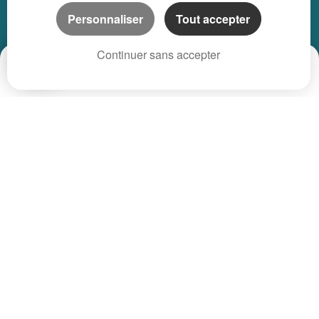
Personnaliser
Tout accepter
Appartement Et Local Neuf
Continuer sans accepter
LOCATION SAISONNIÈRE
Date
Prix
CP
Maison location saisonnière
Appartement location saisonnière
Local bureau location saisonnière
Propriété location saisonnière
REGIONS
Appartement Alsace
Appartement Aquitaine
Appartement Auvergne
Appartement Basse-Normandie
Appartement Bourgogne