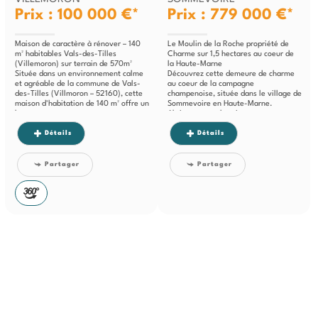
Prix : 100 000 €*
Prix : 779 000 €*
Maison de caractère à rénover – 140
Le Moulin de la Roche propriété de
m² habitables Vals-des-Tilles
Charme sur 1,5 hectares au coeur de
(Villemoron) sur terrain de 570m²
la Haute-Marne
Située dans un environnement calme
Découvrez cette demeure de charme
et agréable de la commune de Vals-
au coeur de la campagne
des-Tilles (Villmoron – 52160), cette
champenoise, située dans le village de
maison d'habitation de 140 m² offre un
Sommevoire en Haute-Marne.
beau...
Abritant un authentique...
Détails
Détails
Partager
Partager