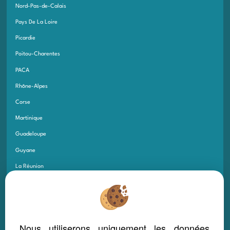
Nord-Pas-de-Calais
Pays De La Loire
Picardie
Poitou-Charentes
PACA
Rhône-Alpes
Corse
Martinique
Guadeloupe
Guyane
La Réunion
Saint-Pierre-et-Miquelon
Mayotte
Saint Martin
Nous utiliserons uniquement les données