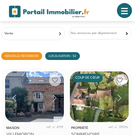
Nos annonces par département
Vente
NOUVELLE RECHERCHE
LOCALISATION : 52
COUP DE CŒUR
ref. n° 6119
ref. n° 31926
MAISON
PROPRIÉTÉ
VILLEMORON
SOMMEVOIRE