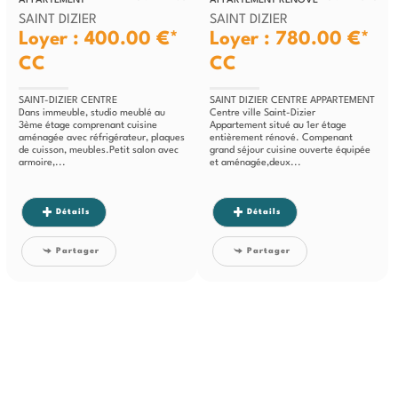
APPARTEMENT
APPARTEMENT RÉNOVÉ
SAINT DIZIER
SAINT DIZIER
Loyer : 400.00 €*
Loyer : 780.00 €*
CC
CC
SAINT-DIZIER CENTRE
SAINT DIZIER CENTRE APPARTEMENT
Dans immeuble, studio meublé au
Centre ville Saint-Dizier
3ème étage comprenant cuisine
Appartement situé au 1er étage
aménagée avec réfrigérateur, plaques
entièrement rénové. Compenant
de cuisson, meubles.Petit salon avec
grand séjour cuisine ouverte équipée
armoire,...
et aménagée,deux...
Détails
Détails
Partager
Partager