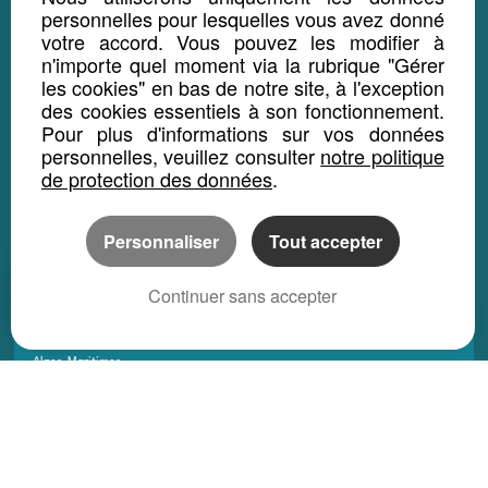
Saint-Barthélémy
personnelles pour lesquelles vous avez donné
votre accord. Vous pouvez les modifier à
Monaco
n'importe quel moment via la rubrique "Gérer
Wallis-et-Futuna
les cookies" en bas de notre site, à l'exception
des cookies essentiels à son fonctionnement.
Polynésie Française
Pour plus d'informations sur vos données
Nouvelle-Calédonie
personnelles, veuillez consulter
notre politique
de protection des données
.
DEPARTEMENTS
Ain
Personnaliser
Tout accepter
Aisne
Continuer sans accepter
Allier
Alpes-de-Hautes-Provences
Alpes-Maritimes
Ardèche
Ardennes
Ariège