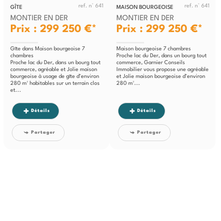
ref. n° 641
ref. n° 641
GÎTE
MAISON BOURGEOISE
MONTIER EN DER
MONTIER EN DER
Prix : 299 250 €*
Prix : 299 250 €*
Gîte dans Maison bourgeoise 7
Maison bourgeoise 7 chambres
chambres
Proche lac du Der, dans un bourg tout
Proche lac du Der, dans un bourg tout
commerce, Garnier Conseils
commerce, agréable et Jolie maison
Immobilier vous propose une agréable
bourgeoise à usage de gîte d’environ
et Jolie maison bourgeoise d’environ
280 m² habitables sur un terrain clos
280 m²...
et...
Détails
Détails
Partager
Partager