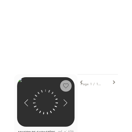
1
Page 1 / 1
ref. n° 656