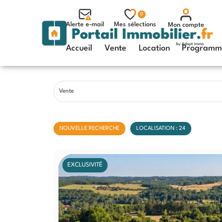
0
Alerte e-mail
Mes sélections
Mon compte
Accueil
Vente
Location
Programme
Vente
NOUVELLE RECHERCHE
LOCALISATION : 24
EXCLUSIVITÉ