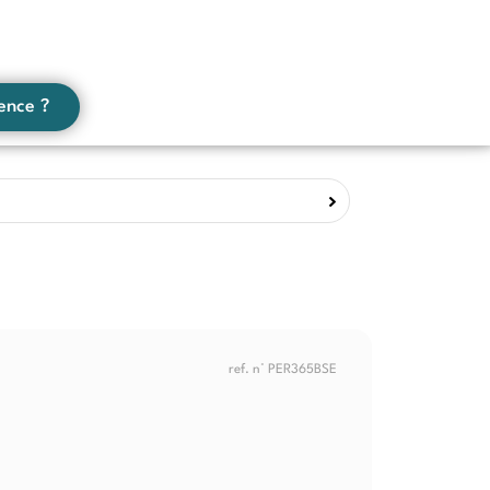
ence ?
ref. n° PER365BSE