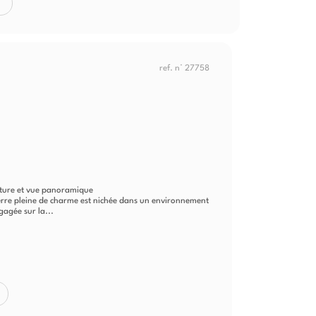
ref. n° 27758
L
ture et vue panoramique
ierre pleine de charme est nichée dans un environnement
gagée sur la...