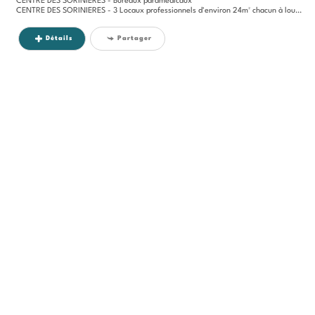
CENTRE DES SORINIERES - Bureaux paramédicaux
CENTRE DES SORINIERES - 3 Locaux professionnels d'environ 24m² chacun à louer dans un centre paramédical de plain-pied -...
Détails
Partager