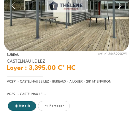
ref. n° 3448220291
BUREAU
CASTELNAU LE LEZ
Loyer : 3,395.00 €*
HC
V0291 - CASTELNAU LE LEZ - BUREAUX - A LOUER - 281 M² ENVIRON
V0291 - CASTELNAU LE...
Détails
Partager