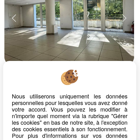
ref. n° 64_0348
BUREAU
ANGLET
Loyer : 1,200.00 €*
HC
Nous utiliserons uniquement les données
LOCATION LOCAL PROFESSIONNEL - 67 M2 - ANGLET AXE PASSANT
personnelles pour lesquelles vous avez donné
Local professionnel PMR de 67,70 m² en...
votre accord. Vous pouvez les modifier à
n'importe quel moment via la rubrique "Gérer
les cookies" en bas de notre site, à l'exception
Détails
Partager
des cookies essentiels à son fonctionnement.
Pour plus d'informations sur vos données