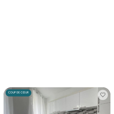
COUP DE CŒUR