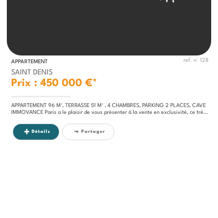
ref. n° 128
APPARTEMENT
SAINT DENIS
Prix : 450 000 €*
APPARTEMENT 96 M², TERRASSE 51 M² , 4 CHAMBRES, PARKING 2 PLACES, CAVE
IMMOVANCE Paris a le plaisir de vous présenter à la vente en exclusivité, ce très bel appartement terrasse de 96m², très...
Détails
Partager