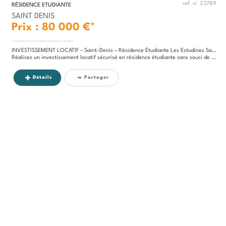
ref. n° 23789
RÉSIDENCE ETUDIANTE
SAINT DENIS
Prix : 80 000 €*
INVESTISSEMENT LOCATIF – Saint-Denis – Résidence Étudiante Les Estudines Saint-Denis Basilique – 5.34 % de rentabilité
Réalisez un investissement locatif sécurisé en résidence étudiante sans souci de gestion : le produit idéal pour vous...
Détails
Partager