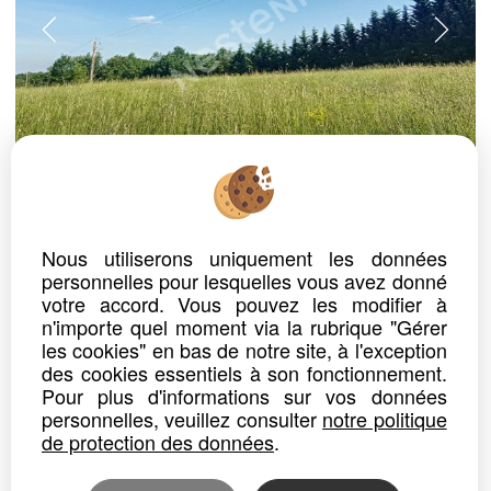
ref. n° CAZ7362
TERRAIN
CAZERES
Nous utiliserons uniquement les données
Prix : 39 360 €*
personnelles pour lesquelles vous avez donné
votre accord. Vous pouvez les modifier à
A vendre terrain viabilisé de 2250m² secteur Cazères
n'importe quel moment via la rubrique "Gérer
Profitez d'un cadre idyllique en pleine campagne, entouré de bois, pour réaliser votre projet immobilier. Ce terrain...
les cookies" en bas de notre site, à l'exception
des cookies essentiels à son fonctionnement.
Détails
Partager
Pour plus d'informations sur vos données
personnelles, veuillez consulter
notre politique
de protection des données
.