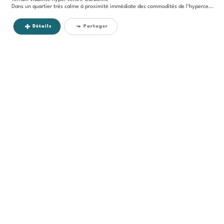
Dans un quartier très calme à proximité immédiate des commodités de l'hypercentre de Carbonne (supermarché Aldi à 1mn à...
Détails
Partager