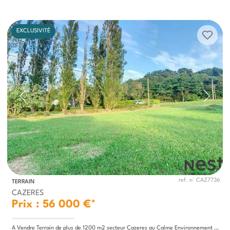
EXCLUSIVITÉ
ref. n° CAZ7736
TERRAIN
CAZERES
Prix : 56 000 €*
A Vendre Terrain de plus de 1200 m2 secteur Cazeres au Calme Environnement Campagne