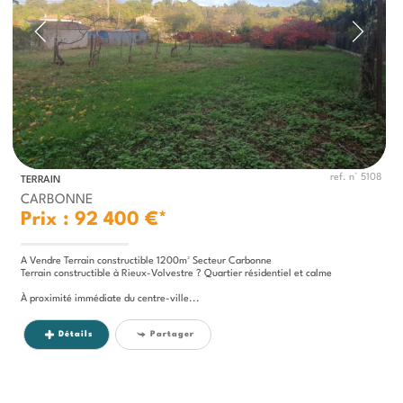
ref. n° 5108
TERRAIN
CARBONNE
Prix : 92 400 €*
A Vendre Terrain constructible 1200m² Secteur Carbonne
Terrain constructible à Rieux-Volvestre ? Quartier résidentiel et calme
À proximité immédiate du centre-ville...
Détails
Partager