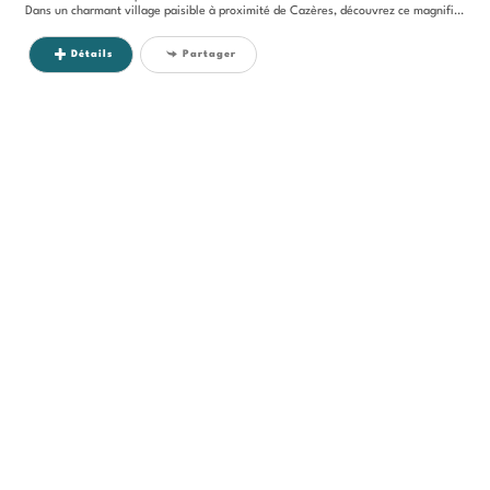
Dans un charmant village paisible à proximité de Cazères, découvrez ce magnifique terrain plat de plus de 1200m²,...
Détails
Partager