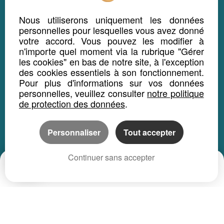
Guadeloupe
Nous utiliserons uniquement les données
Guyane
personnelles pour lesquelles vous avez donné
votre accord. Vous pouvez les modifier à
La Réunion
n'importe quel moment via la rubrique "Gérer
Saint-Pierre-et-Miquelon
les cookies" en bas de notre site, à l'exception
des cookies essentiels à son fonctionnement.
Mayotte
Pour plus d'informations sur vos données
Saint Martin
personnelles, veuillez consulter
notre politique
Saint-Barthélémy
de protection des données
.
Monaco
Personnaliser
Tout accepter
Wallis-et-Futuna
Polynésie Française
Continuer sans accepter
Nouvelle-Calédonie
Date
Prix
CP
DEPARTEMENTS
Ain
Aisne