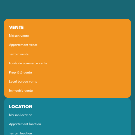
VENTE
Maison vente
Appartement vente
Terrain vente
Fonds de commerce vente
Propriété vente
Local bureau vente
Immeuble vente
LOCATION
Maison location
Appartement location
Terrain location