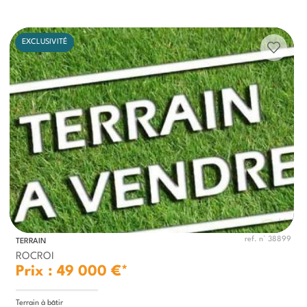
EXCLUSIVITÉ
ref. n° 38899
TERRAIN
ROCROI
Prix : 49 000 €*
Terrain à bâtir