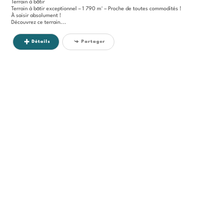
Terrain à bâtir
Terrain à bâtir exceptionnel – 1 790 m² – Proche de toutes commodités !
À saisir absolument !
Découvrez ce terrain...
Détails
Partager