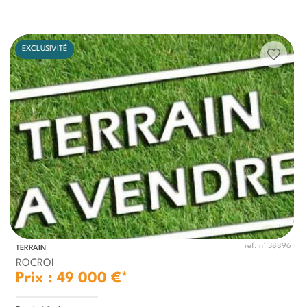
EXCLUSIVITÉ
ref. n° 38896
TERRAIN
ROCROI
Prix : 49 000 €*