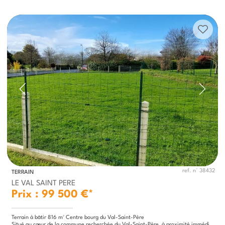
ref. n° 38432
TERRAIN
LE VAL SAINT PERE
Prix : 99 500 €*
Terrain à bâtir 816 m² Centre bourg du Val-Saint-Père
Situé au cœur de la commune recherchée du Val-Saint-Père, à proximité immédiate d’Avranches et de la baie du...