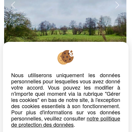
ref. n° 2607
TERRAIN
TOURGEVILLE
Prix : 230 000 €*
Nous utiliserons uniquement les données
personnelles pour lesquelles vous avez donné
A 5 MINUTES DE DEAUVILLE
TERRAIN CONSTRUCTIBLE DE 724 M2
votre accord. Vous pouvez les modifier à
BEL ENVIRONNEMENT PRIVILEGIE
n'importe quel moment via la rubrique "Gérer
DOMAINE DE QUALITE RARE
les cookies" en bas de notre site, à l'exception
des cookies essentiels à son fonctionnement.
Détails
Partager
Pour plus d'informations sur vos données
personnelles, veuillez consulter
notre politique
de protection des données
.