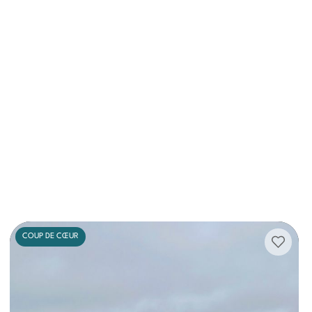
COUP DE CŒUR