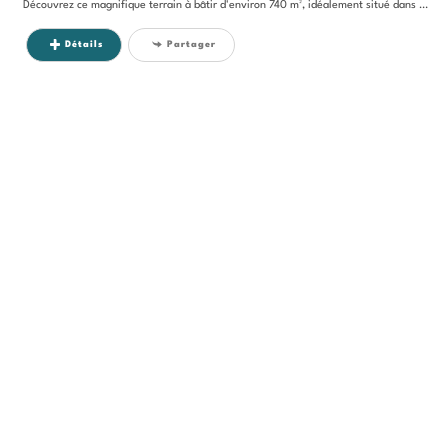
Découvrez ce magnifique terrain à bâtir d'environ 740 m², idéalement situé dans un charmant village typique, à proximité...
Détails
Partager