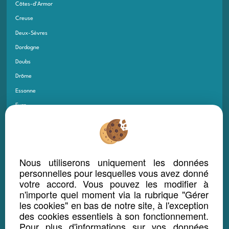
Côtes-d'Armor
Creuse
Deux-Sèvres
Dordogne
Doubs
Drôme
Essonne
Eure
Eure-et-Loir
Finistère
Gard
Nous utiliserons uniquement les données
Gers
personnelles pour lesquelles vous avez donné
Gironde
votre accord. Vous pouvez les modifier à
n'importe quel moment via la rubrique "Gérer
Guadeloupe
les cookies" en bas de notre site, à l'exception
Guyane
des cookies essentiels à son fonctionnement.
Haut-Rhin
Pour plus d'informations sur vos données