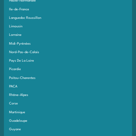
Haute-Normandie
Ile-de-France
Languedoc Roussillon
Limousin
Lorraine
Midi-Pyrénées
Nord-Pas-de-Calais
Pays De La Loire
Picardie
Poitou-Charentes
PACA
Rhône-Alpes
Corse
Martinique
Guadeloupe
Guyane