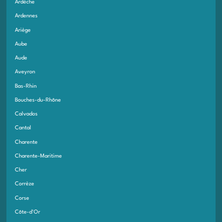
Ardèche
Ardennes
Ariège
Aube
Aude
Aveyron
Bas-Rhin
Bouches-du-Rhône
Calvados
Cantal
Charente
Charente-Maritime
Cher
Corrèze
Corse
Côte-d'Or