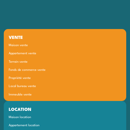
VENTE
Maison vente
Appartement vente
Terrain vente
Fonds de commerce vente
Propriété vente
Local bureau vente
Immeuble vente
LOCATION
Maison location
Appartement location