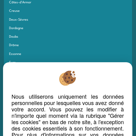
Côtes-d'Armor
Creuse
Deux-Sèvres
Dordogne
Doubs
Drôme
Essonne
Eure
Eure-et-Loir
Finistère
Gard
Nous utiliserons uniquement les données
Gers
personnelles pour lesquelles vous avez donné
Gironde
votre accord. Vous pouvez les modifier à
n'importe quel moment via la rubrique "Gérer
Guadeloupe
les cookies" en bas de notre site, à l'exception
Guyane
des cookies essentiels à son fonctionnement.
Haut-Rhin
Pour plus d'informations sur vos données