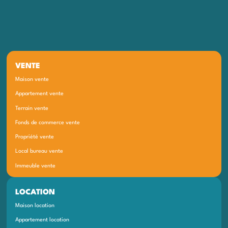
VENTE
Maison vente
Appartement vente
Terrain vente
Fonds de commerce vente
Propriété vente
Local bureau vente
Immeuble vente
LOCATION
Maison location
Appartement location