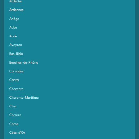
Ardèche
Ardennes
Ariège
Aube
Aude
Aveyron
Bas-Rhin
Bouches-du-Rhône
Calvados
Cantal
Charente
Charente-Maritime
Cher
Corrèze
Corse
Côte-d'Or