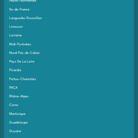
Haute-Normandie
Ile-de-France
Languedoc Roussillon
Limousin
Lorraine
Midi-Pyrénées
Nord-Pas-de-Calais
Pays De La Loire
Picardie
Poitou-Charentes
PACA
Rhône-Alpes
Corse
Martinique
Guadeloupe
Guyane