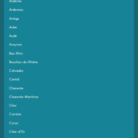
Ardèche
Ardennes
Ariège
Aube
Aude
Aveyron
Bas-Rhin
Bouches-du-Rhône
Calvados
Cantal
Charente
Charente-Maritime
Cher
Corrèze
Corse
Côte-d'Or