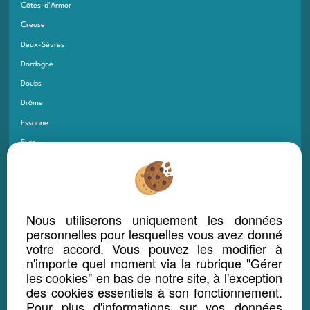
Côtes-d'Armor
Creuse
Deux-Sèvres
Dordogne
Doubs
Drôme
Essonne
Eure
Eure-et-Loir
Finistère
Gard
Nous utiliserons uniquement les données
Gers
personnelles pour lesquelles vous avez donné
Gironde
votre accord. Vous pouvez les modifier à
n'importe quel moment via la rubrique "Gérer
Guadeloupe
les cookies" en bas de notre site, à l'exception
Guyane
des cookies essentiels à son fonctionnement.
Haut-Rhin
Pour plus d'informations sur vos données