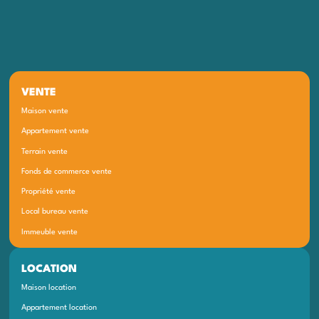
VENTE
Maison vente
Appartement vente
Terrain vente
Fonds de commerce vente
Propriété vente
Local bureau vente
Immeuble vente
LOCATION
Maison location
Appartement location