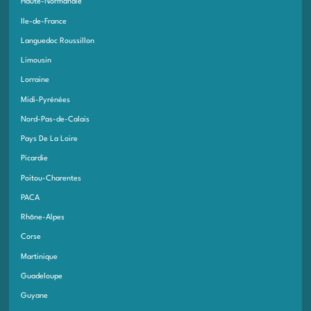
Haute-Normandie
Ile-de-France
Languedoc Roussillon
Limousin
Lorraine
Midi-Pyrénées
Nord-Pas-de-Calais
Pays De La Loire
Picardie
Poitou-Charentes
PACA
Rhône-Alpes
Corse
Martinique
Guadeloupe
Guyane