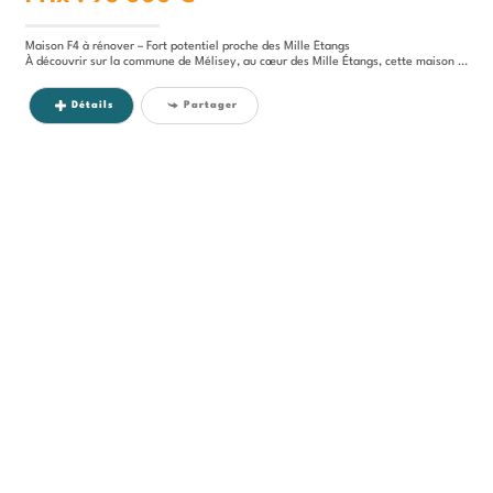
Maison F4 à rénover – Fort potentiel proche des Mille Étangs
À découvrir sur la commune de Mélisey, au cœur des Mille Étangs, cette maison de type F4 offre un beau potentiel pour...
Détails
Partager