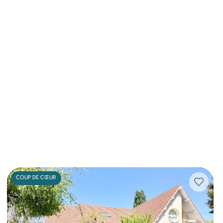
COUP DE CŒUR