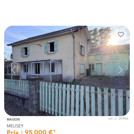
ref. n° 39984
MAISON
MELISEY
Prix : 95 000 €*