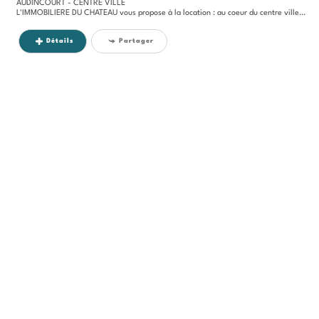
AUDINCOURT - CENTRE VILLE
L'IMMOBILIERE DU CHATEAU vous propose à la location : au coeur du centre ville d'Audincourt, au dernier étage d'une...
Détails
Partager