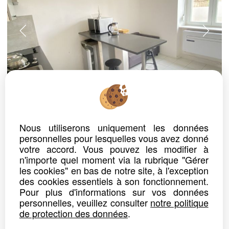
ref. n° 38-26
APPARTEMENT
Nous utiliserons uniquement les données
BELFORT
personnelles pour lesquelles vous avez donné
Loyer : 520.00 €*
CC
votre accord. Vous pouvez les modifier à
n'importe quel moment via la rubrique "Gérer
T2 MEUBLE - POMPE A CHALEUR - CLIMATISATION
les cookies" en bas de notre site, à l'exception
L'IMMOBILIERE DU CHATEAU vous propose à la location : au rez-de-chaussée d'un petit immeuble, un appartement T2 meublé...
des cookies essentiels à son fonctionnement.
Pour plus d'informations sur vos données
Détails
Partager
personnelles, veuillez consulter
notre politique
de protection des données
.