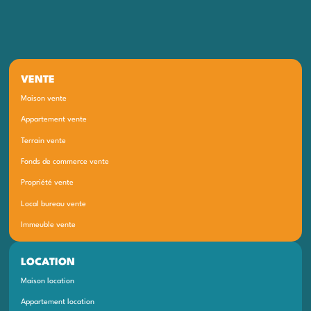
VENTE
Maison vente
Appartement vente
Terrain vente
Fonds de commerce vente
Propriété vente
Local bureau vente
Immeuble vente
LOCATION
Maison location
Appartement location