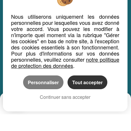
Martinique
Guadeloupe
Nous utiliserons uniquement les données
personnelles pour lesquelles vous avez donné
Guyane
votre accord. Vous pouvez les modifier à
La Réunion
n'importe quel moment via la rubrique "Gérer
Saint-Pierre-et-Miquelon
les cookies" en bas de notre site, à l'exception
des cookies essentiels à son fonctionnement.
Mayotte
Pour plus d'informations sur vos données
Saint Martin
personnelles, veuillez consulter
notre politique
de protection des données
.
Saint-Barthélémy
Monaco
Personnaliser
Tout accepter
Wallis-et-Futuna
Polynésie Française
Continuer sans accepter
Nouvelle-Calédonie
Date
Prix
CP
DEPARTEMENTS
Ain