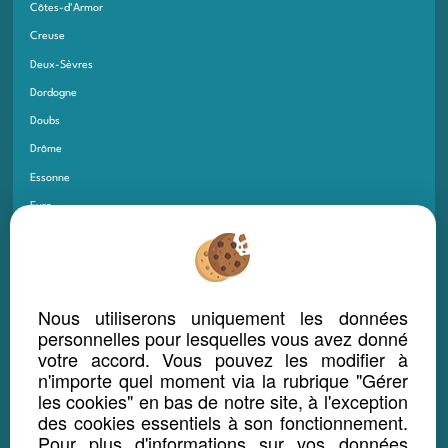
Côtes-d'Armor
Creuse
Deux-Sèvres
Dordogne
Doubs
Drôme
Essonne
Eure
Eure-et-Loir
Finistère
Gard
Nous utiliserons uniquement les données
Gers
personnelles pour lesquelles vous avez donné
Gironde
votre accord. Vous pouvez les modifier à
n'importe quel moment via la rubrique "Gérer
Guadeloupe
les cookies" en bas de notre site, à l'exception
Guyane
des cookies essentiels à son fonctionnement.
Haut-Rhin
Pour plus d'informations sur vos données