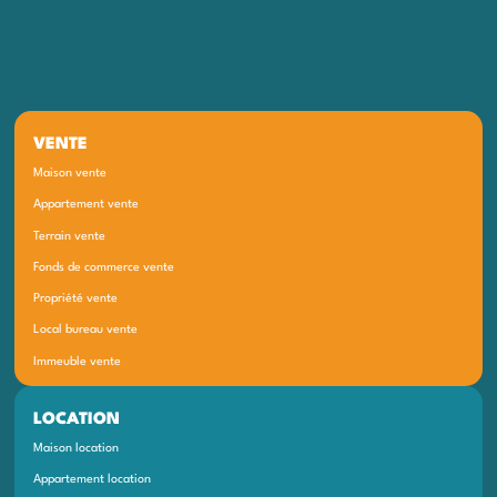
VENTE
Maison vente
Appartement vente
Terrain vente
Fonds de commerce vente
Propriété vente
Local bureau vente
Immeuble vente
LOCATION
Maison location
Appartement location