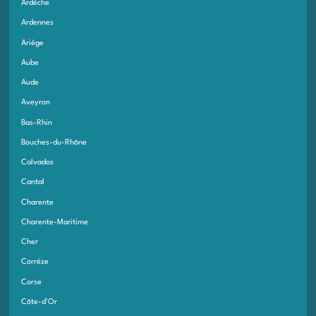
Ardèche
Ardennes
Ariège
Aube
Aude
Aveyron
Bas-Rhin
Bouches-du-Rhône
Calvados
Cantal
Charente
Charente-Maritime
Cher
Corrèze
Corse
Côte-d'Or