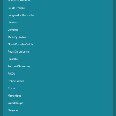
Haute-Normandie
Ile-de-France
Languedoc Roussillon
Limousin
Lorraine
Midi-Pyrénées
Nord-Pas-de-Calais
Pays De La Loire
Picardie
Poitou-Charentes
PACA
Rhône-Alpes
Corse
Martinique
Guadeloupe
Guyane