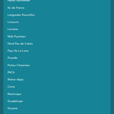
Haute-Normandie
Ile-de-France
Languedoc Roussillon
Limousin
Lorraine
Midi-Pyrénées
Nord-Pas-de-Calais
Pays De La Loire
Picardie
Poitou-Charentes
PACA
Rhône-Alpes
Corse
Martinique
Guadeloupe
Guyane