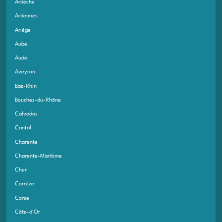
Ardèche
Ardennes
Ariège
Aube
Aude
Aveyron
Bas-Rhin
Bouches-du-Rhône
Calvados
Cantal
Charente
Charente-Maritime
Cher
Corrèze
Corse
Côte-d'Or