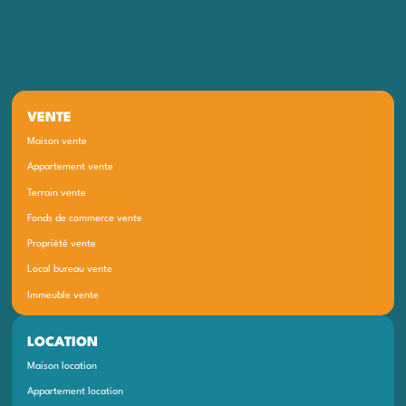
VENTE
Maison vente
Appartement vente
Terrain vente
Fonds de commerce vente
Propriété vente
Local bureau vente
Immeuble vente
LOCATION
Maison location
Appartement location