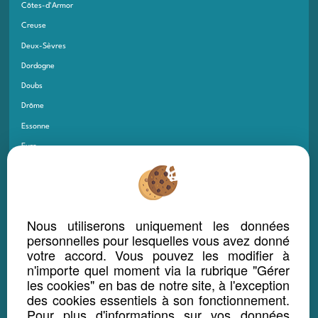
Côtes-d'Armor
Creuse
Deux-Sèvres
Dordogne
Doubs
Drôme
Essonne
Eure
Eure-et-Loir
Finistère
Gard
Nous utiliserons uniquement les données
Gers
personnelles pour lesquelles vous avez donné
Gironde
votre accord. Vous pouvez les modifier à
n'importe quel moment via la rubrique "Gérer
Guadeloupe
les cookies" en bas de notre site, à l'exception
Guyane
des cookies essentiels à son fonctionnement.
Haut-Rhin
Pour plus d'informations sur vos données