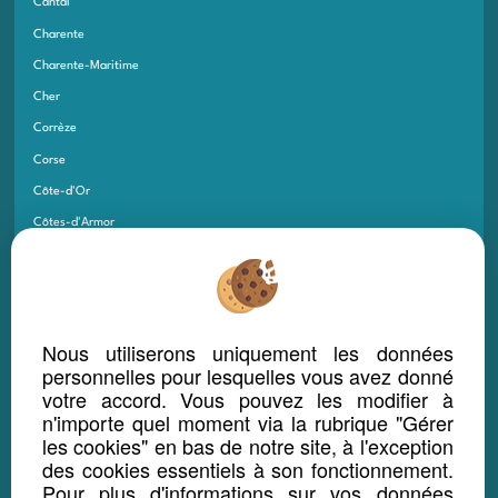
Cantal
Charente
Charente-Maritime
Cher
Corrèze
Corse
Côte-d'Or
Côtes-d'Armor
Creuse
Deux-Sèvres
Dordogne
Nous utiliserons uniquement les données
Doubs
personnelles pour lesquelles vous avez donné
Drôme
votre accord. Vous pouvez les modifier à
Essonne
n'importe quel moment via la rubrique "Gérer
les cookies" en bas de notre site, à l'exception
Eure
des cookies essentiels à son fonctionnement.
Eure-et-Loir
Pour plus d'informations sur vos données