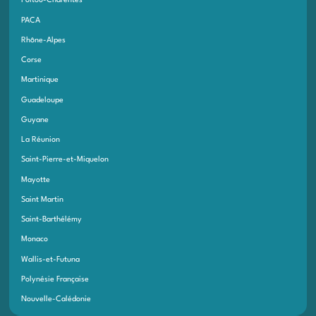
Poitou-Charentes
PACA
Rhône-Alpes
Corse
Martinique
Guadeloupe
Guyane
La Réunion
Saint-Pierre-et-Miquelon
Mayotte
Saint Martin
Saint-Barthélémy
Monaco
Wallis-et-Futuna
Polynésie Française
Nouvelle-Calédonie