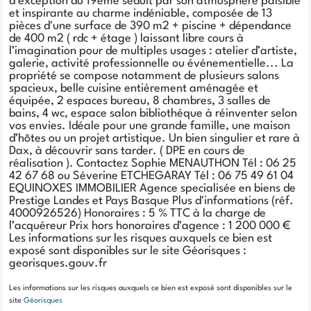
d'exception du 19ème séduit par son atmosphère paisible
et inspirante au charme indéniable, composée de 13
pièces d'une surface de 390 m2 + piscine + dépendance
de 400 m2 ( rdc + étage ) laissant libre cours à
l’imagination pour de multiples usages : atelier d’artiste,
galerie, activité professionnelle ou événementielle... La
propriété se compose notamment de plusieurs salons
spacieux, belle cuisine entièrement aménagée et
équipée, 2 espaces bureau, 8 chambres, 3 salles de
bains, 4 wc, espace salon bibliothéque à réinventer selon
vos envies. Idéale pour une grande famille, une maison
d’hôtes ou un projet artistique. Un bien singulier et rare à
Dax, à découvrir sans tarder. ( DPE en cours de
réalisation ). Contactez Sophie MENAUTHON Tél : 06 25
42 67 68 ou Séverine ETCHEGARAY Tél : 06 75 49 61 04
EQUINOXES IMMOBILIER Agence specialisée en biens de
Prestige Landes et Pays Basque Plus d'informations (réf.
4000926526) Honoraires : 5 % TTC à la charge de
l’acquéreur Prix hors honoraires d’agence : 1 200 000 €
Les informations sur les risques auxquels ce bien est
exposé sont disponibles sur le site Géorisques :
georisques.gouv.fr
Les informations sur les risques auxquels ce bien est exposé sont disponibles sur le
site
Géorisques