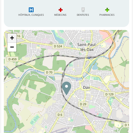
HÔPITAUX, CLINIQUES
MÉDECINS
DENTISTES
PHARMACIES
+
−