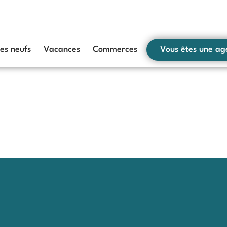
s neufs
Vacances
Commerces
Vous êtes une ag