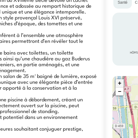
fin du XVIIIème siècle dévoile un cachet
Santé
C
sance et adossée au rempart historique de
ral unique et une élégance intemporelle.
n style provençal Louis XVI préservé,
niches d’époque, des tomettes et une
confèrent à l’ensemble une atmosphère
ires permettront d’en révéler tout le
bains avec toilettes, un toilette
HÔPIT
ainsi qu’une chaudière au gaz Buderus
greniers, en partie aménagés, et une
aménagement.
un salon de 35 m² baigné de lumière, exposé
+
mmunique avec une élégante pièce d’entrée
r apporté à la conservation et à la
−
qu’une piscine à débordement, créant un
rectement ouvert sur la piscine, peut
professionnel de standing.
 et potentiel dans un environnement
eures souhaitant conjuguer prestige,