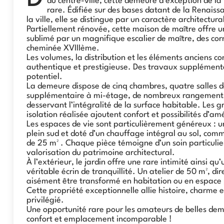
du centre-ville, cette demeure d’exception de la 
rare. Édifiée sur des bases datant de la Renais
la ville, elle se distingue par un caractère architectu
Partiellement rénovée, cette maison de maître offre u
sublimé par un magnifique escalier de maître, des cor
cheminée XVIIIème.
Les volumes, la distribution et les éléments anciens 
authentique et prestigieuse. Des travaux supplémenta
potentiel.
La demeure dispose de cinq chambres, quatre salles de 
supplémentaire à mi-étage, de nombreux rangements 
desservant l’intégralité de la surface habitable. Les 
isolation réalisée ajoutent confort et possibilités d’
Les espaces de vie sont particulièrement généreux : 
plein sud et doté d’un chauffage intégral au sol, co
de 25 m² . Chaque pièce témoigne d’un soin particulie
valorisation du patrimoine architectural.
À l’extérieur, le jardin offre une rare intimité ainsi 
véritable écrin de tranquillité. Un atelier de 50 m², di
aisément être transformé en habitation ou en espace 
Cette propriété exceptionnelle allie histoire, charme
privilégié.
Une opportunité rare pour les amateurs de belles dem
confort et emplacement incomparable !