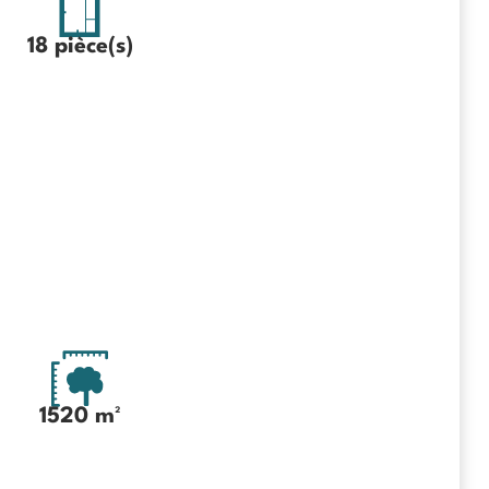
18 pièce(s)
1520 m²