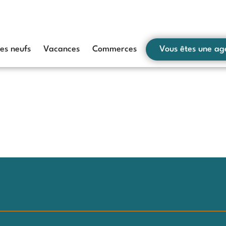
s neufs
Vacances
Commerces
Vous êtes une ag