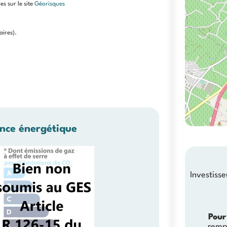
es sur le site
Géorisques
ires).
nce énergétique
Investiss
Pour
remp