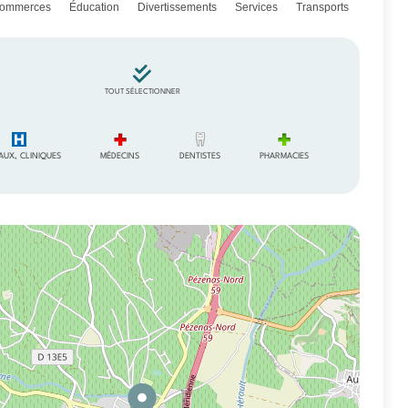
ommerces
Éducation
Divertissements
Services
Transports
TOUT SÉLECTIONNER
AUX, CLINIQUES
MÉDECINS
DENTISTES
PHARMACIES