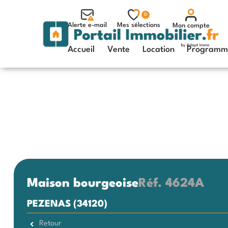
0
Alerte e-mail
Mes sélections
Mon compte
Accueil
Vente
Location
Programme
Maison bourgeoise
Réf.
4624A
PEZENAS (34120)
Retour