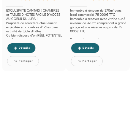
EXCLUSIVITÉ CANTAIS ! CHAMBRES
Immeuble à rénover de 370m² avec
et TABLES D'HOTES FACILE D'ACCES
local commercial 75 000€ TTC
AU COEUR DU JURA !
Immeuble à rénover avec vitrine sur 3
Propriété de caractère ctuellement
niveaux de 370m² comprenant u grand
exploitée en chambres d’hôtes avec
garage et une réserve au prix de 75
activité de table d’hôtes.
000€ TTC.
Ce bien dispose d’un RÉEL POTENTIEL
touristique et...
Travaux important à...
Détails
Détails
Partager
Partager