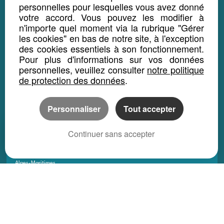
personnelles pour lesquelles vous avez donné
Monaco
votre accord. Vous pouvez les modifier à
n'importe quel moment via la rubrique "Gérer
Wallis-et-Futuna
les cookies" en bas de notre site, à l'exception
Polynésie Française
des cookies essentiels à son fonctionnement.
Pour plus d'informations sur vos données
Nouvelle-Calédonie
personnelles, veuillez consulter
notre politique
de protection des données
.
DEPARTEMENTS
Ain
Personnaliser
Tout accepter
Aisne
Continuer sans accepter
Allier
Alpes-de-Hautes-Provences
Alpes-Maritimes
Ardèche
Ardennes
Ariège