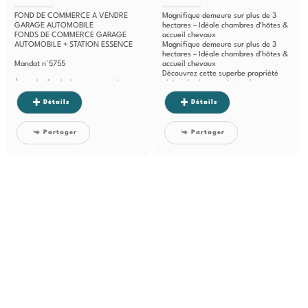
FOND DE COMMERCE A VENDRE
Magnifique demeure sur plus de 3
GARAGE AUTOMOBILE
hectares – Idéale chambres d’hôtes &
FONDS DE COMMERCE GARAGE
accueil chevaux
AUTOMOBILE + STATION ESSENCE
Magnifique demeure sur plus de 3
hectares – Idéale chambres d’hôtes &
Mandat n°5755
accueil chevaux
Découvrez cette superbe propriété
À vendre fonds de commerce de
pleine de charme, située dans...
garage automobile mécanique à
Chaussin (JURA)...
Détails
Détails
Partager
Partager