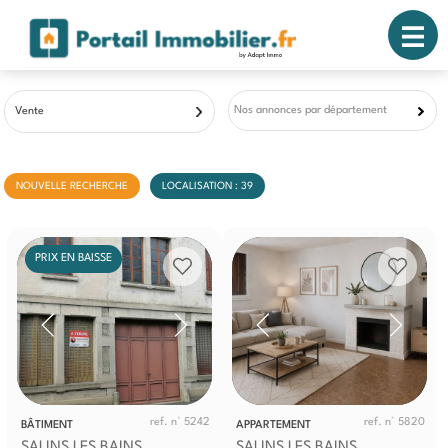
Nos annonces par département
Vente
NOUVELLE RECHERCHE
LOCALISATION : 39
PRIX EN BAISSE
ref. n° 5242
ref. n° 5820
BÂTIMENT
APPARTEMENT
SALINS LES BAINS
SALINS LES BAINS