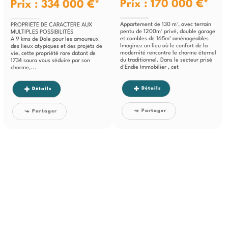
Prix : 170 000 €*
Prix : 334 000 €*
Appartement de 130 m², avec terrain
PROPRIÉTÉ DE CARACTÈRE AUX
pentu de 1200m² privé, double garage
MULTIPLES POSSIBILITÉS
et combles de 165m² aménageables
A 9 kms de Dole pour les amoureux
Imaginez un lieu où le confort de la
des lieux atypiques et des projets de
modernité rencontre le charme éternel
vie, cette propriété rare datant de
du traditionnel. Dans le secteur prisé
1734 saura vous séduire par son
d'Endie Immobilier , cet
charme,...
appartement...
Détails
Détails
Partager
Partager