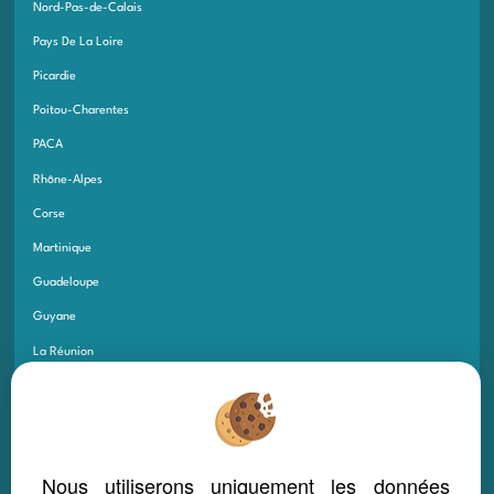
Nord-Pas-de-Calais
Pays De La Loire
Picardie
Poitou-Charentes
PACA
Rhône-Alpes
Corse
Martinique
Guadeloupe
Guyane
La Réunion
Saint-Pierre-et-Miquelon
Mayotte
Saint Martin
Nous utiliserons uniquement les données
Saint-Barthélémy