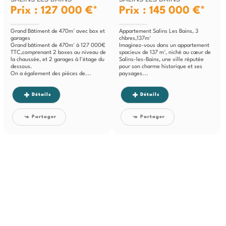
Prix : 127 000 €*
Prix : 145 000 €*
Grand Bâtiment de 470m² avec box et
Appartement Salins Les Bains, 3
garages
chbres,137m²
Grand bâtiment de 470m² à 127 000€
Imaginez-vous dans un appartement
TTC,comprenant 2 boxes au niveau de
spacieux de 137 m², niché au cœur de
la chaussée, et 2 garages à l'étage du
Salins-les-Bains, une ville réputée
dessous.
pour son charme historique et ses
On a également des pièces de...
paysages...
Détails
Détails
Partager
Partager